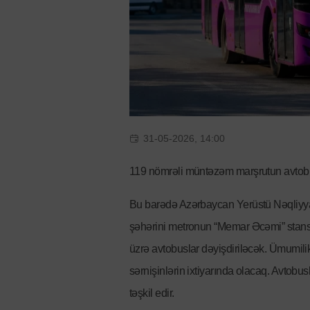
31-05-2026, 14:00
119 nömrəli müntəzəm marşrutun avtobusl
Bu barədə Azərbaycan Yerüstü Nəqliyyat
şəhərini metronun “Memar Əcəmi” stans
üzrə avtobuslar dəyişdiriləcək. Ümumilik
sərnişinlərin ixtiyarında olacaq. Avtob
təşkil edir.