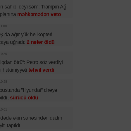
n sahibi deyilsən”: Trampın Ağ
 planına
məhkəmədən veto
11:00
-də ağır yük helikopteri
aya uğradı:
2 nəfər öldü
10:30
lqdan ötrü”: Petro söz verdiyi
i hakimiyyəti
təhvil verdi
10:28
ustanda "Hyundai" dirəyə
pıldı,
sürücü öldü
10:01
dədə əkin sahəsindən qadın
iti tapıldı