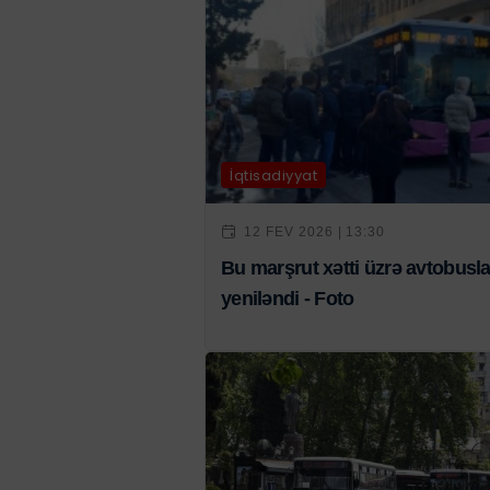
İqtisadiyyat
12 FEV 2026 | 13:30
Bu marşrut xətti üzrə avtobusla
yeniləndi - Foto