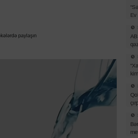
“Sə
Ev
kələrdə paylaşın
ABŞ
qəz
“Xa
kim
Qob
çır
Bər
mey