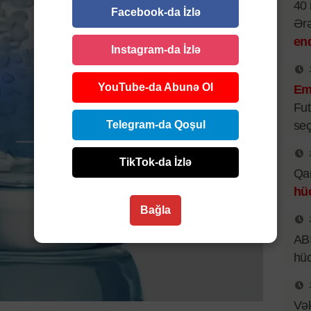
40 
Facebook-da İzlə
Ər
end
Instagram-da İzlə
YouTube-da Abunə Ol
Emi
Fut
Telegram-da Qoşul
seç
TikTok-da İzlə
Qar
hü
Bağla
ABŞ
hü
Vək