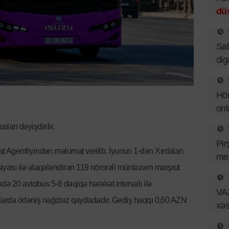
dü
Sab
dig
Hör
onl
arı dəyişdirilir.
Pir
 Agentliyindən məlumat verilib. İyunun 1-dən Xırdalan
mey
iyası ilə əlaqələndirən 119 nömrəli müntəzəm marşrut
də 20 avtobus 5-6 dəqiqə hərəkət intervalı ilə
VAZ
uslarda ödəniş nağdsız qaydadadır. Gediş haqqı 0,60 AZN
xəs