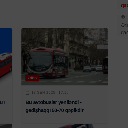
qa
Əri
qad
Ölkə
13 SEN 2025 | 17:15
rı
Bu avtobuslar yeniləndi -
gedişhaqqı 50-70 qəpikdir