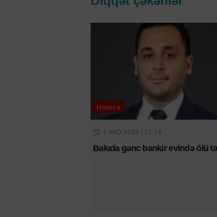
Diqqət çəkənlər
Hadisə
7 AVQ 2026 | 12:14
Bakıda gənc bankir evində ölü ta