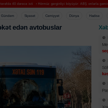
dərəcə isti
Hörmüz gərginliyi böyüyür: ABŞ onlarla gəmini yönləndir
Gündəm
Siyasət
Cəmiyyət
Dünya
Hadisə
əkət edən avtobuslar
Xəb
Mer
se
Sö
kəs
Pa
Xo