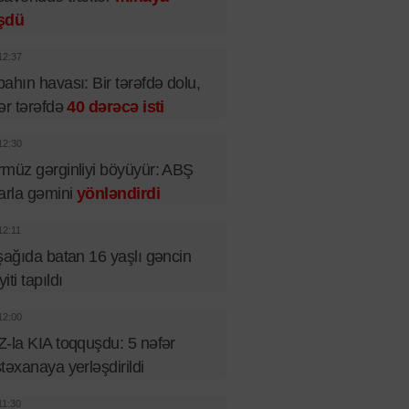
şdü
12:37
ahın havası: Bir tərəfdə dolu,
ər tərəfdə
40 dərəcə isti
12:30
müz gərginliyi böyüyür: ABŞ
arla gəmini
yönləndirdi
12:11
şağıda batan 16 yaşlı gəncin
iti tapıldı
12:00
-la KIA toqquşdu: 5 nəfər
təxanaya yerləşdirildi
11:30