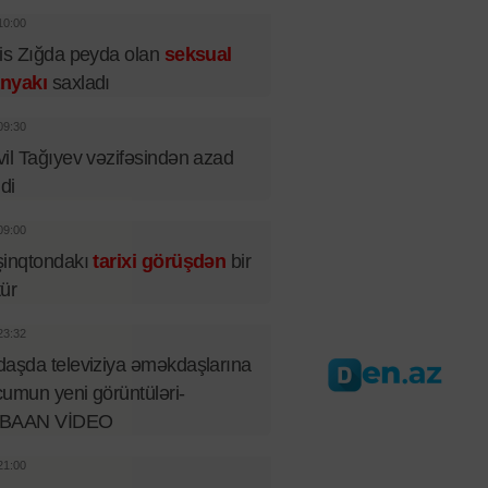
10:00
is Zığda peyda olan
seksual
nyakı
saxladı
09:30
il Tağıyev vəzifəsindən azad
ldi
09:00
şinqtondakı
tarixi görüşdən
bir
tür
23:32
aşda televiziya əməkdaşlarına
umun yeni görüntüləri-
BAAN VİDEO
21:00