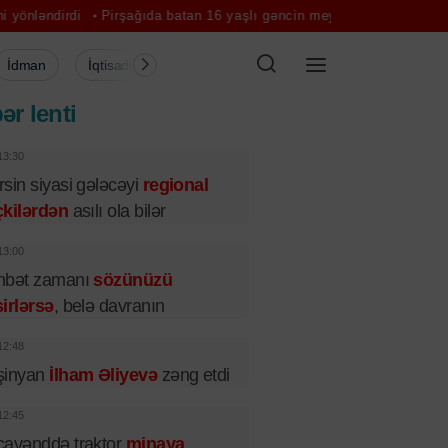
di
Pirşağıda batan 16 yaşlı gəncin meyiti tapıldı
VAZ-la KIA toqqu
İdman
İqtisadiyyat
Şou-biznes
Müsahibə
Mədə
ər lenti
13:30
sin siyasi gələcəyi
regional
çkilərdən
asılı ola bilər
13:00
hbət zamanı
sözünüzü
irlərsə
, belə davranın
12:48
şinyan
İlham Əliyevə
zəng etdi
12:45
cavənddə traktor
minaya