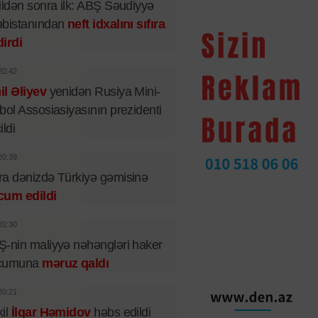
ildən sonra ilk: ABŞ Səudiyyə
əbistanından
neft idxalını sıfıra
irdi
20:42
l Əliyev
yenidən Rusiya Mini-
bol Assosiasiyasının prezidenti
ildi
20:39
a dənizdə Türkiyə gəmisinə
cum edildi
20:30
-nin maliyyə nəhəngləri haker
cumuna
məruz qaldı
20:21
il
İlqar Həmidov
həbs edildi