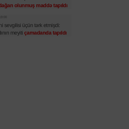
dağan olunmuş maddə tapıldı
19:00
ni sevgilisi üçün tərk etmişdi:
ının meyiti
çamadanda tapıldı