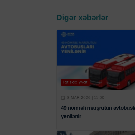
Digər xəbərlər
İqtisadiyyat
8 MAR 2026 | 11:00
49 nömrəli marşrutun avtobusla
yenilənir