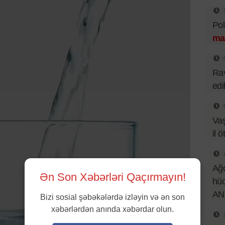
Pol
ma
Rav
edi
Va
il ö
Ağd
Ən Son Xəbərləri Qaçırmayın!
hüc
AN
Bizi sosial şəbəkələrdə izləyin və ən son
xəbərlərdən anında xəbərdar olun.