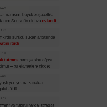
20:00
ə mərasim, böyük xoşbəxtlik:
tanım Sensin”in ulduzu
evləndi
19:42
kirdə sürücü sükan arxasında
atını itirdi
19:30
ək tutması
həmişə sinə ağrısı
 olmur – bu əlamətlərə diqqət
19:15
yaşlı yeniyetmə kanalda
ulub öldü
19:03
ffren” və “Spirulina”da istifadəsi