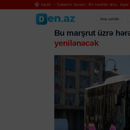
or minaya düşdü
Sabahın havası: Bir tərəfdə dolu, digər tərəfdə 40 
Ana səhifə
Bu marşrut üzrə hər
yenilənəcək