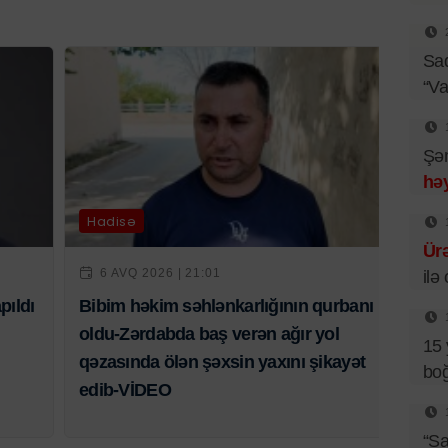
Sad
“Va
Şəm
həy
Hadisə
Ür
6 AVQ 2026 | 21:01
ilə
pıldı
Bibim həkim səhlənkarlığının qurbanı
oldu-Zərdabda baş verən ağır yol
15 
qəzasında ölən şəxsin yaxını şikayət
boğ
edib-VİDEO
“Sa