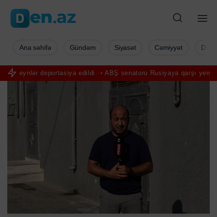
Ana səhifə
Gündəm
Siyasət
Cəmiyyət
Düny
edildi
ABŞ senatoru Rusiyaya qarşı yeni sanksiyalar layihəsinin sür