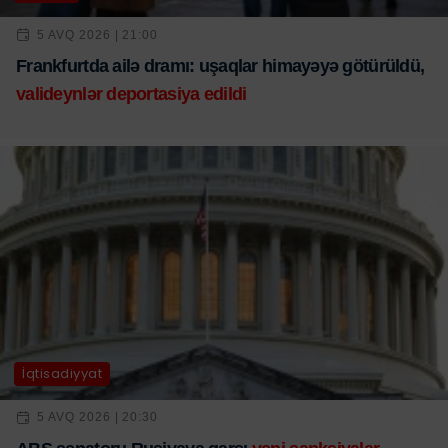
5 AVQ 2026 | 21:00
Frankfurtda ailə dramı: uşaqlar himayəyə götürüldü,
valideynlər deportasiya edildi
İqtisadiyyat
5 AVQ 2026 | 20:30