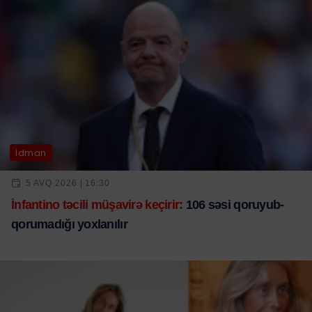
İdman
5 AVQ 2026 | 16:30
İnfantino təcili müşavirə keçirir:
106 səsi qoruyub-
qorumadığı yoxlanılır