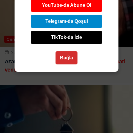
YouTube-da Abunə Ol
Telegram-da Qoşul
TikTok-da İzlə
Cəmiyyət
5 AVQ 2026 | 16:00
Bağla
Azərbaycanda 11 mindən çox şəxsə
dəfn müavinəti
verildi