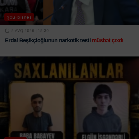
Şou-biznes
5 AVQ 2026 | 15:30
Erdal Beşikçioğlunun narkotik testi
müsbət çıxdı