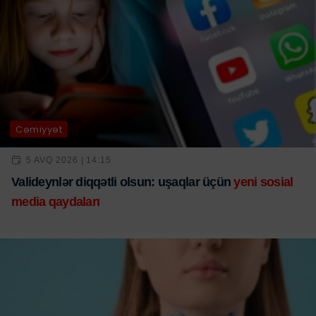
Cəmiyyət
5 AVQ 2026 | 14:15
Valideynlər diqqətli olsun: uşaqlar üçün
yeni sosial
media qaydaları