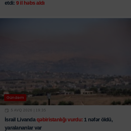
etdi:
9 il həbs aldı
Gündəm
5 AVQ 2026 | 19:35
İsrail Livanda
qəbiristanlığı vurdu:
1 nəfər öldü,
yaralananlar var