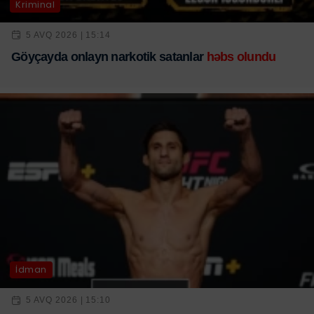
Kriminal
5 AVQ 2026 | 15:14
Göyçayda onlayn narkotik satanlar
həbs olundu
İdman
5 AVQ 2026 | 15:10