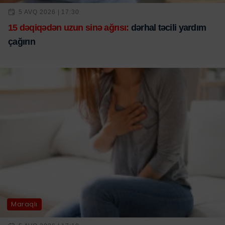
5 AVQ 2026 | 17:30
15 dəqiqədən uzun sinə ağrısı:
dərhal təcili yardım
çağırın
Maraqlı