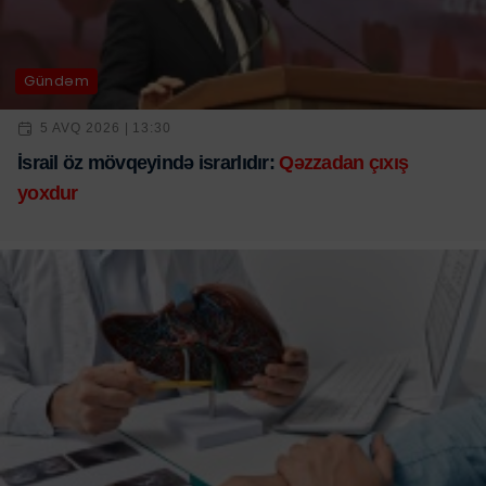
Gündəm
5 AVQ 2026 | 13:30
İsrail öz mövqeyində israrlıdır:
Qəzzadan çıxış
yoxdur