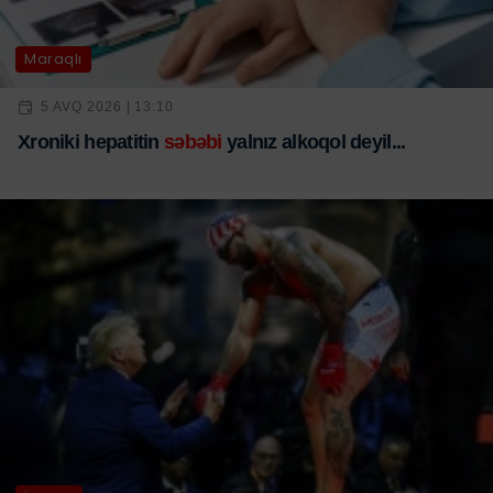
Maraqlı
5 AVQ 2026 | 13:10
Xroniki hepatitin
səbəbi
yalnız alkoqol deyil...