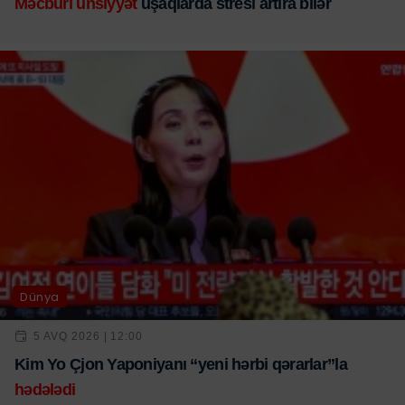
Məcburi ünsiyyət
uşaqlarda stresi artıra bilər
Dünya
5 AVQ 2026 | 12:00
Kim Yo Çjon Yaponiyanı “yeni hərbi qərarlar”la
hədələdi