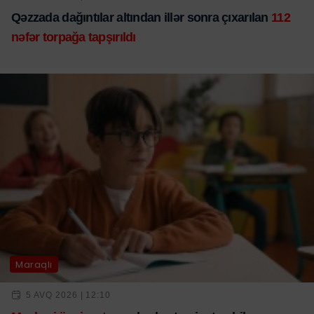
Qəzzada dağıntılar altından illər sonra çıxarılan
112
nəfər torpağa tapşırıldı
Maraqlı
5 AVQ 2026 | 12:10