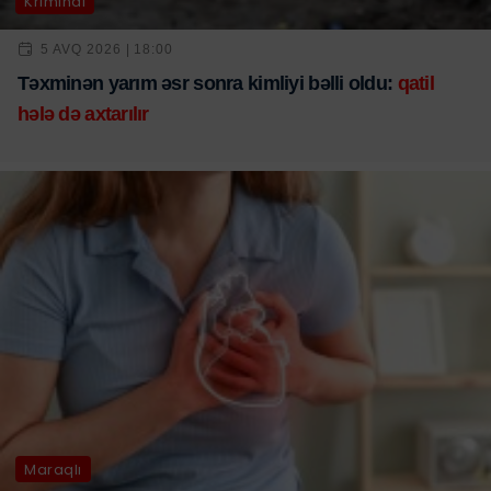
Kriminal
5 AVQ 2026 | 18:00
Təxminən yarım əsr sonra kimliyi bəlli oldu:
qatil
hələ də axtarılır
Maraqlı