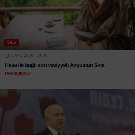
Ölkə
5 AVQ 2026 | 14:00
Hava ilə bağlı son vəziyyət: Avqustun 6-na
PROQNOZ