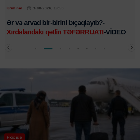
Hadisə
3-08-2026, 10:49
Moskvadan Bakıya qonaq gəlmişdilər -
Faciəvi şəkildə öldülər
Hadisə