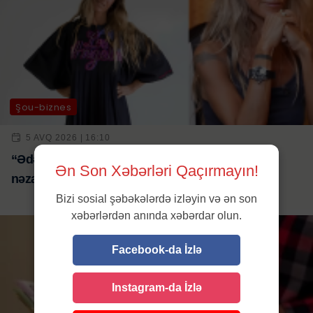
Şou-biznes
5 AVQ 2026 | 16:10
“Ədəbsizlik” ittihamı: Məşhur fotoqraf məhkəmə
Ən Son Xəbərləri Qaçırmayın!
nəzarəti ilə
azad edildi
Bizi sosial şəbəkələrdə izləyin və ən son
xəbərlərdən anında xəbərdar olun.
Facebook-da İzlə
Instagram-da İzlə