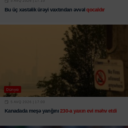
5 AVQ 2026 | 17:10
Bu üç xəstəlik ürəyi vaxtından əvvəl
qocaldır
Dünya
5 AVQ 2026 | 17:00
Kanadada meşə yanğını
230-a yaxın evi məhv etdi