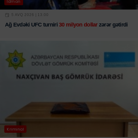
İdman
5 AVQ 2026 | 13:00
Ağ Evdəki UFC turniri
30 milyon dollar
zərər gətirdi
Kriminal