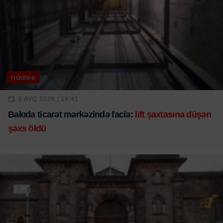
Hadisə
5 AVQ 2026 | 18:41
Bakıda ticarət mərkəzində faciə:
lift şaxtasına düşən
şəxs öldü