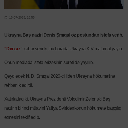
15-07-2025, 16:55
Ukrayna Baş naziri Denis Şmıqal öz postundan istefa verib.
“Den.az”
xəbər verir ki, bu barədə Ukrayna KİV məlumat yayıb.
Onun mediada istefa ərizəsinin surəti də yayılıb.
Qeyd edək ki, D. Şmıqal 2020-ci ildən Ukrayna hökumətinə
rəhbərlik edirdi.
Xatırladaq ki, Ukrayna Prezidenti Volodimir Zelenski Baş
nazirin birinci müavini Yuliya Sviridenkonun hökumətə başçılıq
etməsini təklif edib.