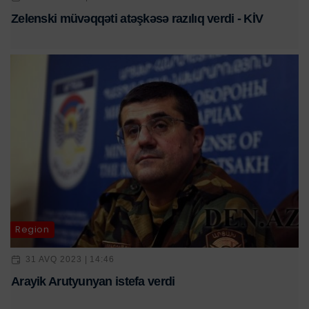
Zelenski müvəqqəti atəşkəsə razılıq verdi - KİV
Region
31 AVQ 2023 | 14:46
Arayik Arutyunyan istefa verdi