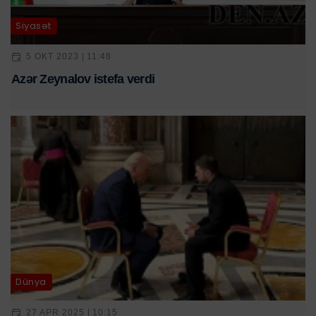
Siyasət
5 OKT 2023 | 11:48
Azər Zeynalov istefa verdi
Dünya
27 APR 2025 | 10:15