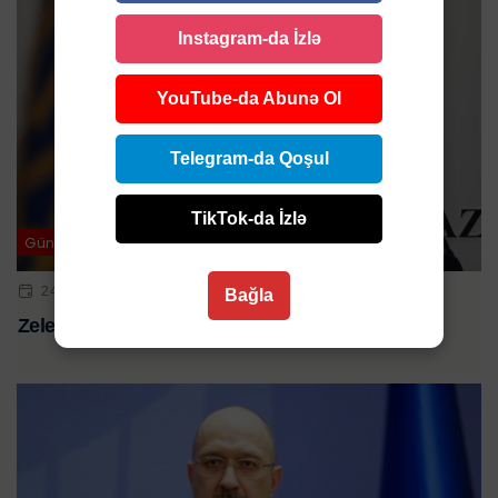
Instagram-da İzlə
YouTube-da Abunə Ol
Telegram-da Qoşul
TikTok-da İzlə
Gündəm
24 FEV 2025 | 01:13
Bağla
Zelenski istefa verir? Şərtləri açıqladı