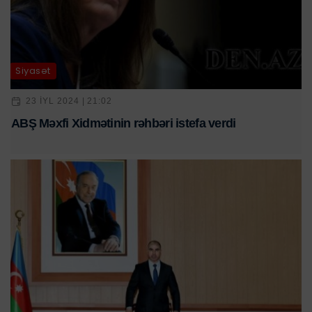
Siyasət
23 IYL 2024 | 21:02
ABŞ Məxfi Xidmətinin rəhbəri istefa verdi