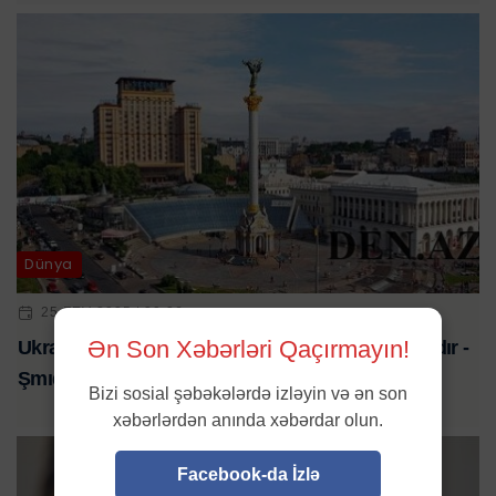
Dünya
25 FEV 2025 | 20:26
Ən Son Xəbərləri Qaçırmayın!
Ukraynanı bərpa etmək üçün bu qədər pul lazımdır -
Şmıqal
Bizi sosial şəbəkələrdə izləyin və ən son
xəbərlərdən anında xəbərdar olun.
Facebook-da İzlə