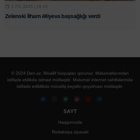
1 IYL 2025 | 19:15
Zelenski İlham Əliyevə başsağlığı verdi
© 2024 Den.az. Müəllif hüquqları qorunur. Məlumatlarından
istifadə etdikdə istinad mütləqdir. Məlumat internet səhifələrində
istifadə edildikdə müvafiq keçidin qoyulması mütləqdir.
SAYT
Haqqımızda
Redaksiya siyasəti