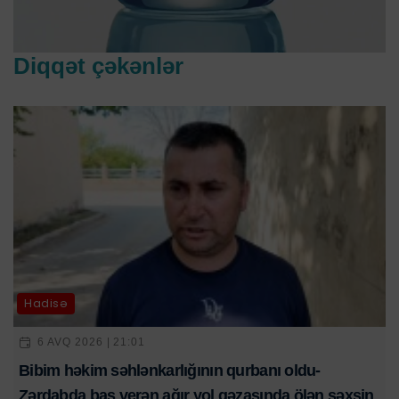
Diqqət çəkənlər
Hadisə
6 AVQ 2026 | 21:01
Bibim həkim səhlənkarlığının qurbanı oldu-
Zərdabda baş verən ağır yol qəzasında ölən şəxsin