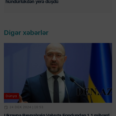
hündürlükdən yerə düşdü
Digər xəbərlər
Dünya
24 DEK 2024 | 16:53
Ukrayna Beynəlxalq Valyuta Fondundan 1,1 milyard