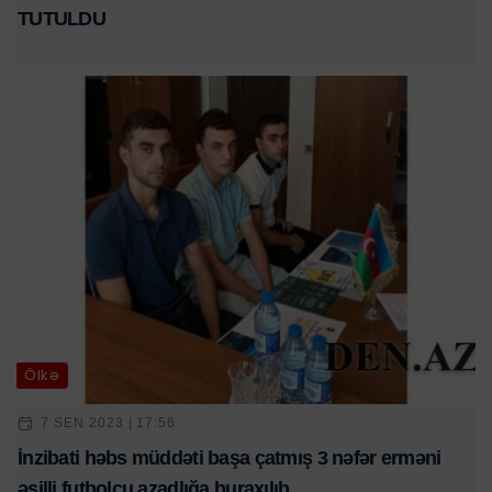
TUTULDU
Ölkə
7 SEN 2023 | 17:56
İnzibati həbs müddəti başa çatmış 3 nəfər erməni
əsilli futbolçu azadlığa buraxılıb