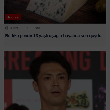
Hadisə
4 AVQ 2026 | 17:00
Bir tikə pendir 13 yaşlı uşağın həyatına son qoydu