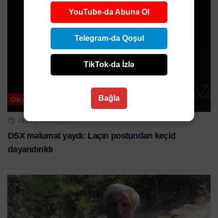
YouTube-da Abunə Ol
Telegram-da Qoşul
TikTok-da İzlə
Bağla
Ölkə
11 IYL 2023 | 10:51
DSX məlumat yaydı: Laçın postundan keçid
dayandırıldı