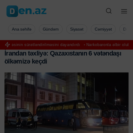
Ana səhifə
Gündəm
Siyasət
Cəmiyyət
Düny
tləndirilməsini dayandırdı
Narkobaronla əlbir olub keçmiş ərinə hücu
İ
r
a
n
d
a
n
t
ə
x
l
i
y
ə
:
Q
a
z
a
x
ı
s
t
a
n
ı
n
6
v
ə
t
ə
n
d
a
ş
ı
ö
l
k
ə
m
i
z
ə
k
e
ç
d
i