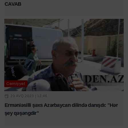
CAVAB
Cəmiyyət
23 AVQ 2023 | 12:46
Erməniəsilli şəxs Azərbaycan dilində danışdı: "Hər
şey qəşəngdir"