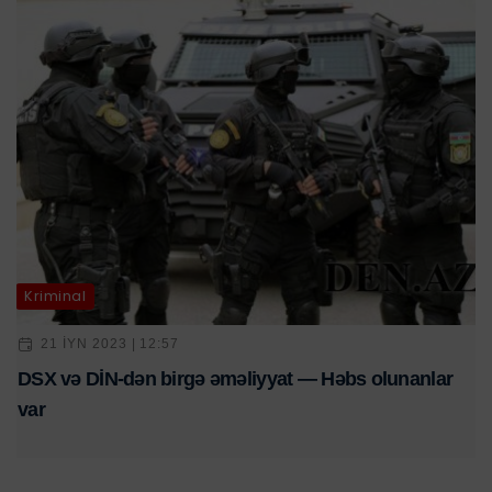
Kriminal
21 IYN 2023 | 12:57
DSX və DİN-dən birgə əməliyyat — Həbs olunanlar
var