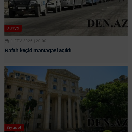
Dünya
1 FEV 2025 | 20:00
Rəfah keçid məntəqəsi açıldı
Siyasət