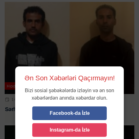
Ən Son Xəbərləri Qaçırmayın!
Hadisə
Bizi sosial şəbəkələrdə izləyin və ən son
xəbərlərdən anında xəbərdar olun.
14 MAY 2025 | 11:45
Sərhədi pozan əcnəbilər SAXLANILDI
Facebook-da İzlə
Instagram-da İzlə