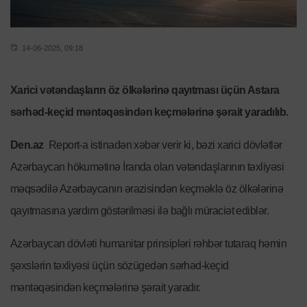
14-06-2025, 09:18
Xarici vətəndaşların öz ölkələrinə qayıtması üçün Astara
sərhəd-keçid məntəqəsindən keçmələrinə şərait yaradılıb.
Den.az
Report-a istinadən xəbər verir ki, bəzi xarici dövlətlər
Azərbaycan hökumətinə İranda olan vətəndaşlarının təxliyəsi
məqsədilə Azərbaycanın ərazisindən keçməklə öz ölkələrinə
qayıtmasına yardım göstərilməsi ilə bağlı müraciət ediblər.
Azərbaycan dövləti humanitar prinsipləri rəhbər tutaraq həmin
şəxslərin təxliyəsi üçün sözügedən sərhəd-keçid
məntəqəsindən keçmələrinə şərait yaradır.