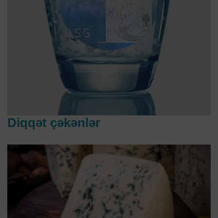
Diqqət çəkənlər