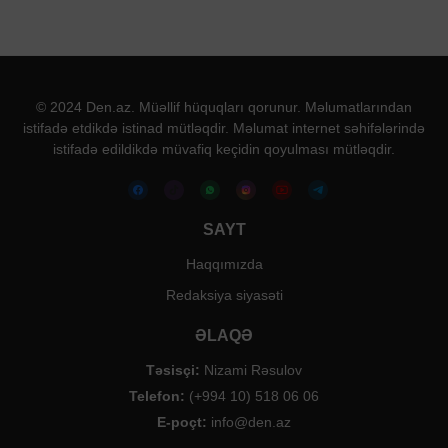
© 2024 Den.az. Müəllif hüquqları qorunur. Məlumatlarından
istifadə etdikdə istinad mütləqdir. Məlumat internet səhifələrində
istifadə edildikdə müvafiq keçidin qoyulması mütləqdir.
SAYT
Haqqımızda
Redaksiya siyasəti
ƏLAQƏ
Təsisçi:
Nizami Rəsulov
Telefon:
(+994 10) 518 06 06
E-poçt:
info@den.az