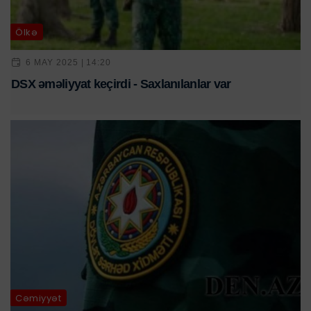
Ölkə
6 MAY 2025 | 14:20
DSX əməliyyat keçirdi - Saxlanılanlar var
Cəmiyyət