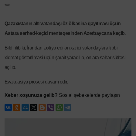
***
Qazaxıstanın altı vətəndaşı öz ölkəsinə qayıtması üçün
Astara sərhəd-keçid məntəqəsindən Azərbaycana keçib.
Bildirilib ki, İrandan təxliyə edilən xarici vətəndaşlara tibbi
xidmət göstərilməsi üçün şərait yaradılıb, onlara səhər süfrəsi
açılıb.
Evakuasiya prosesi davam edir.
Xəbər xoşunuza gəlib?
Sosial şəbəkələrdə paylaşın