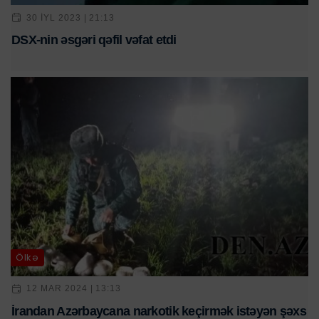
30 IYL 2023 | 21:13
DSX-nin əsgəri qəfil vəfat etdi
Ölkə
12 MAR 2024 | 13:13
İrandan Azərbaycana narkotik keçirmək istəyən şəxs