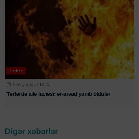
Hadisə
6 AVQ 2026 | 10:35
Tərtərdə ailə faciəsi: ər-arvad yanıb öldülər
Digər xəbərlər