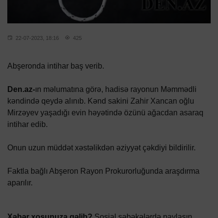
22-07-2023, 18:16
425
Abşeronda intihar baş verib.
Den.az-
ın məlumatına görə, hadisə rayonun Məmmədli
kəndində qeydə alınıb. Kənd sakini Zahir Xancan oğlu
Mirzəyev yaşadığı evin həyətində özünü ağacdan asaraq
intihar edib.
Onun uzun müddət xəstəlikdən əziyyət çəkdiyi bildirilir.
Faktla bağlı Abşeron Rayon Prokurorluğunda araşdırma
aparılır.
Xəbər xoşunuza gəlib?
Sosial şəbəkələrdə paylaşın