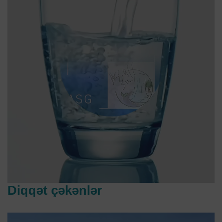
Diqqət çəkənlər