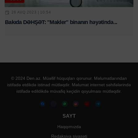
26 AVQ 2023 | 10:54
Bakıda DƏHŞƏT: "Makler" binanın həyətində...
© 2024 Den.az. Müəllif hüquqları qorunur. Məlumatlarından
istifadə etdikdə istinad mütləqdir. Məlumat internet səhifələrində
istifadə edildikdə müvafiq keçidin qoyulması mütləqdir.
SAYT
Haqqımızda
Redaksiya siyasəti