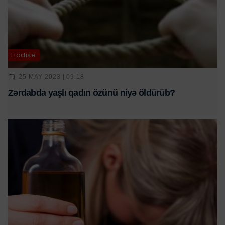
Hadisə
25 MAY 2023 | 09:18
Zərdabda yaşlı qadın özünü niyə öldürüb?