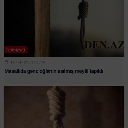
Cəmiyyət
16 IYN 2023 | 23:40
Masallıda gənc oğlanın asılmış meyiti tapıldı