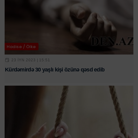
Hadisə / Ölkə
23 IYN 2023 | 15:51
Kürdəmirdə 30 yaşlı kişi özünə qəsd edib