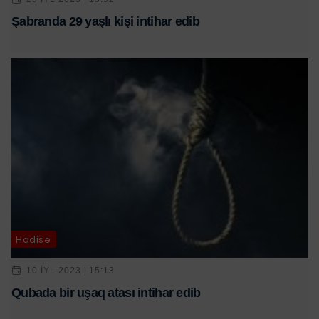
Şabranda 29 yaşlı kişi intihar edib
Hadisə
10 IYL 2023 | 15:13
Qubada bir uşaq atası intihar edib