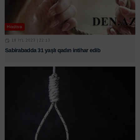
Hadisə
18 IYL 2023 | 22:13
Sabirabadda 31 yaşlı qadın intihar edib