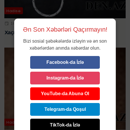
Hadisə
16 IYL 2023 | 15:13
Ən Son Xəbərləri Qaçırmayın!
Xaçmazda 33 yaşlı kişi intihar etdi
Bizi sosial şəbəkələrdə izləyin və ən son
xəbərlərdən anında xəbərdar olun.
Facebook-da İzlə
Instagram-da İzlə
YouTube-da Abunə Ol
Telegram-da Qoşul
Hadisə / Ölkə
TikTok-da İzlə