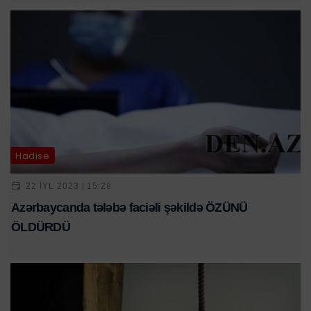
Hadisə
22 IYL 2023 | 15:28
Azərbaycanda tələbə faciəli şəkildə ÖZÜNÜ
ÖLDÜRDÜ