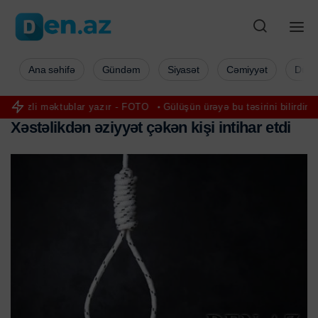
Ana səhifə
Gündəm
Siyasət
Cəmiyyət
Düny
əktublar yazır - FOTO
Gülüşün ürəyə bu təsirini bilirdiniz? - FOTO
X
ə
s
t
ə
l
i
k
d
ə
n
ə
z
i
y
y
ə
t
ç
ə
k
ə
n
k
i
ş
i
i
n
t
i
h
a
r
e
t
d
i