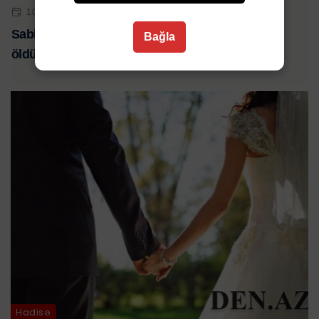
10 IYN 2023 | 16:45
Sabirabad rayonunda 48 yaşlı kişi özünü asaraq
Bağla
öldürüb
Hadisə