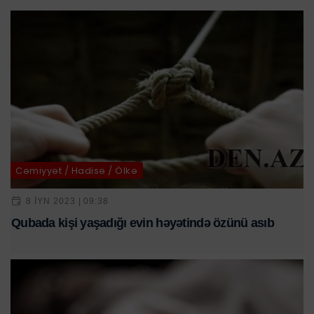
Cəmiyyət / Hadisə / Ölkə
8 IYN 2023 | 09:38
Qubada kişi yaşadığı evin həyətində özünü asıb