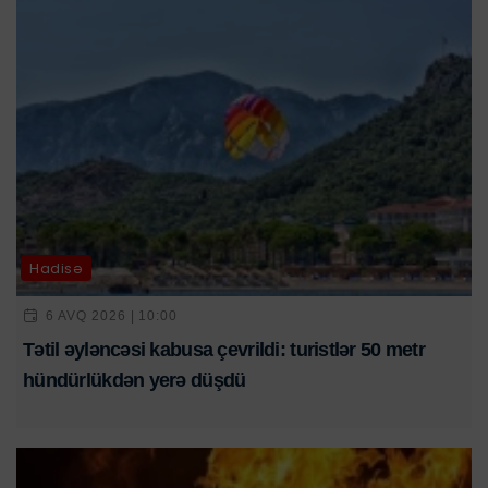
Hadisə
6 AVQ 2026 | 10:00
Tətil əyləncəsi kabusa çevrildi: turistlər 50 metr
hündürlükdən yerə düşdü