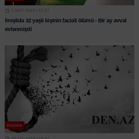
1 NOY 2023 | 11:57
İmişlidə 32 yaşlı kişinin faciəli ölümü - Bir ay əvvəl
evlənmişdi
Hadisə
25 IYL 2023 | 15:52