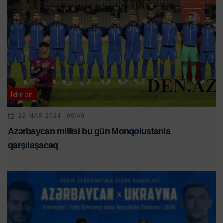
İdman
22 MAR 2024 | 09:40
Azərbaycan millisi bu gün Monqolustanla
qarşılaşacaq