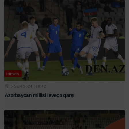
İdman
5 SEN 2024 | 10:42
Azərbaycan millisi İsveçə qarşı