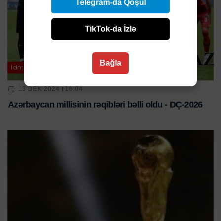
Telegram-da Qoşul
TikTok-da İzlə
Bağla
İdman
13 DEK 2024 | 16:04
Azərbaycan millisinin rəqibləri bəlli oldu - DÇ-2026