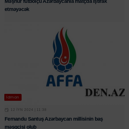
Məşhur futbolçu Azərbaycanla matçda iştirak
etməyəcək
İdman
12 IYN 2024 | 11:38
Fernandu Santuş Azərbaycan millisinin baş
məşqçisi olub