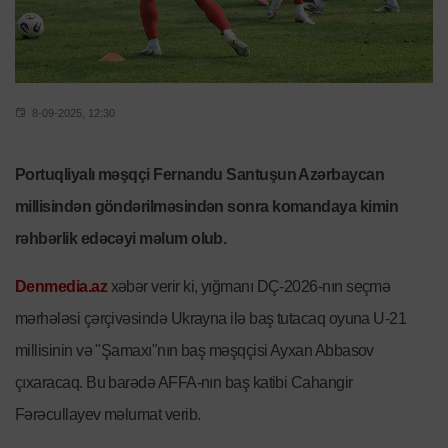
8-09-2025, 12:30
Portuqliyalı məşqçi Fernandu Santuşun Azərbaycan
millisindən göndərilməsindən sonra komandaya kimin
rəhbərlik edəcəyi məlum olub.
Denmedia.az
xəbər verir ki, yığmanı DÇ-2026-nın seçmə
mərhələsi çərçivəsində Ukrayna ilə baş tutacaq oyuna U-21
millisinin və "Şamaxı"nın baş məşqçisi Ayxan Abbasov
çıxaracaq. Bu barədə AFFA-nın baş katibi Cahangir
Fərəcullayev məlumat verib.