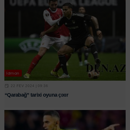
İdman
22 FEV 2024 | 09:36
“Qarabağ” tarixi oyuna çıxır