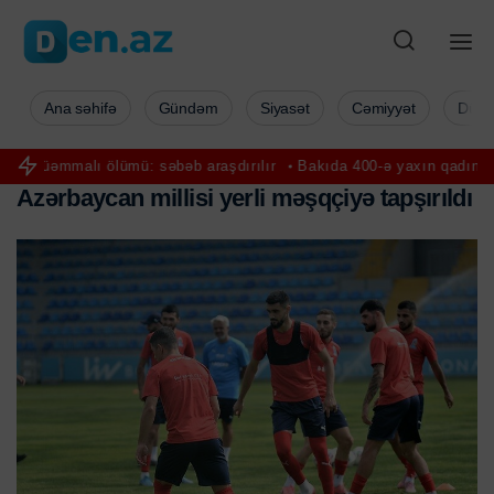
Ana səhifə
Gündəm
Siyasət
Cəmiyyət
Düny
lümü: səbəb araşdırılır
Bakıda 400-ə yaxın qadın pulsuz onkoloji 
A
z
ə
r
b
a
y
c
a
n
m
i
l
l
i
s
i
y
e
r
l
i
m
ə
ş
q
ç
i
y
ə
t
a
p
ş
ı
r
ı
l
d
ı