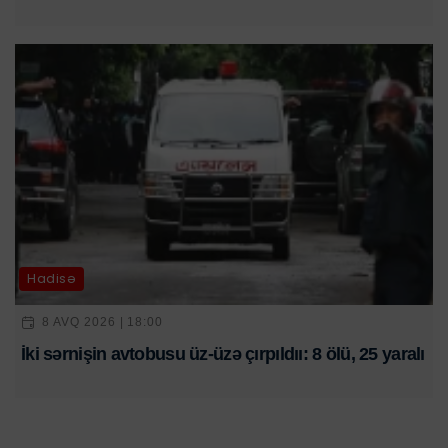
Hadisə
8 AVQ 2026 | 18:00
İki sərnişin avtobusu üz-üzə çırpıldıı: 8 ölü, 25 yaralı