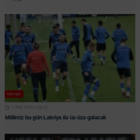
İdman
7 IYN 2025 | 09:27
Millimiz bu gün Latviya ilə üz-üzə gələcək