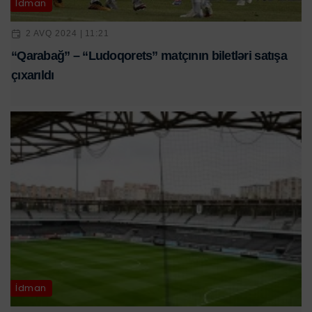
İdman
2 AVQ 2024 | 11:21
“Qarabağ” – “Ludoqorets” matçının biletləri satışa
çıxarıldı
İdman