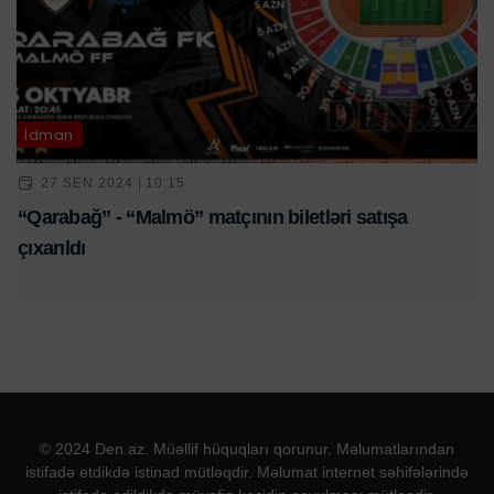
İdman
27 SEN 2024 | 10:15
“Qarabağ” - “Malmö” matçının biletləri satışa
çıxarıldı
© 2024 Den.az. Müəllif hüquqları qorunur. Məlumatlarından
istifadə etdikdə istinad mütləqdir. Məlumat internet səhifələrində