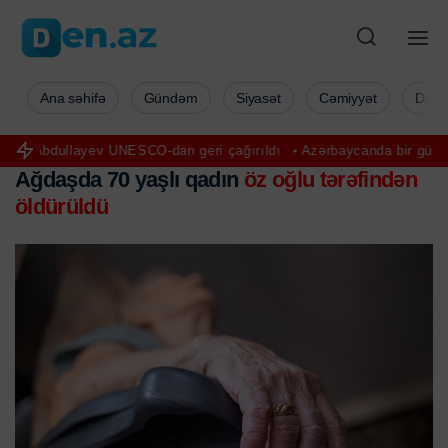
Ana səhifə
Gündəm
Siyasət
Cəmiyyət
Düny
dullayev UNESCO-dan geri çağırıldı
Azərbaycanda bir gündə 42 cin
Ağdaşda 70 yaşlı qadın
öz oğlu tərəfindən
öldürüldü