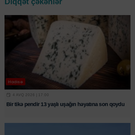
Diqqət çəkənlər
Hadisə
4 AVQ 2026 | 17:00
Bir tikə pendir 13 yaşlı uşağın həyatına son qoydu