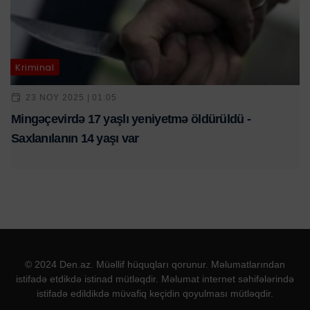
Kriminal
23 NOY 2025 | 01:05
Mingəçevirdə 17 yaşlı yeniyetmə öldürüldü -
Saxlanılanın 14 yaşı var
© 2024 Den.az. Müəllif hüquqları qorunur. Məlumatlarından
istifadə etdikdə istinad mütləqdir. Məlumat internet səhifələrində
istifadə edildikdə müvafiq keçidin qoyulması mütləqdir.