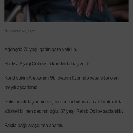
23-03-2026, 11:21
Ağdaşda 70 yaşlı qadın qətlə yetirilib.
Hadisə Aşağı Qobuüstü kəndində baş verib.
Kənd sakini Anaxanım Əbilovanın üzərində xəsarətlər olan
meyiti aşkarlanıb.
Polis əməkdaşlarının keçirdikləri tədbirlərlə əməli törətməkdə
şübhəli bilinən qadının oğlu, 37 yaşlı Rahib Əbilov saxlanılıb.
Faktla bağlı araşdırma aparılır.