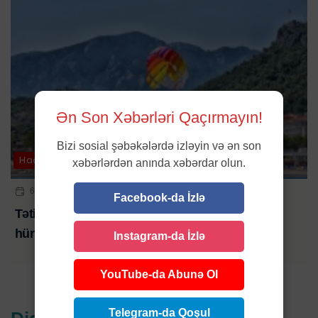
Ən Son Xəbərləri Qaçırmayın!
Bizi sosial şəbəkələrdə izləyin və ən son
Hadisə
xəbərlərdən anında xəbərdar olun.
6 AVQ 2026 | 10:00
Facebook-da İzlə
Tətil əyləncəsi kabusa çevrildi: turistlər 50 metr
hündürlükdən yerə düşdü
Instagram-da İzlə
YouTube-da Abunə Ol
Telegram-da Qoşul