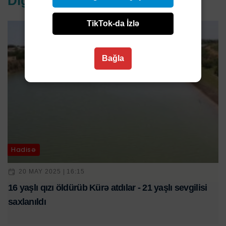
Digər xəbərlər
TikTok-da İzlə
Bağla
Hadisə
20 MAY 2025 | 16:15
16 yaşlı qızı öldürüb Kürə atdılar - 21 yaşlı sevgilisi
saxlanıldı