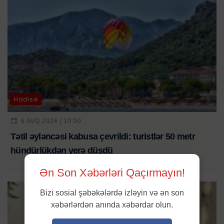
Hadisə
6 AVQ 2026 | 10:00
Tətil əyləncəsi kabusa çevrildi: turistlər 50 metr
hündürlükdən yerə düşdü
Ən Son Xəbərləri Qaçırmayın!
Bizi sosial şəbəkələrdə izləyin və ən son
xəbərlərdən anında xəbərdar olun.