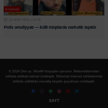
Kriminal
26 MAR 2026 | 13:35
Polis əməliyyatı — külli miqdarda narkotik tapıldı
© 2024 Den.az. Müəllif hüquqları qorunur. Məlumatlarından
istifadə etdikdə istinad mütləqdir. Məlumat internet səhifələrində
istifadə edildikdə müvafiq keçidin qoyulması mütləqdir.
SAYT