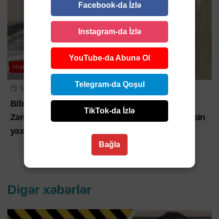
Facebook-da İzlə
Instagram-da İzlə
YouTube-da Abunə Ol
Hadisə
Telegram-da Qoşul
6 AVQ 2026 | 21:01
Bibim həkim səhlənkarlığının qurbanı oldu-
TikTok-da İzlə
Zərdabda baş verən ağır yol qəzasında ölən şəxsin
yaxını şikayət edib-VİDEO
Bağla
Digər xəbərlər