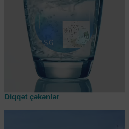
Diqqət çəkənlər