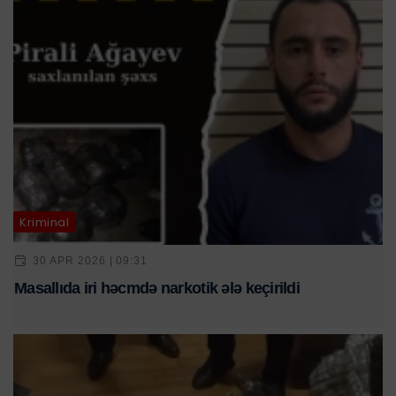
Kriminal
30 APR 2026 | 09:31
Masallıda iri həcmdə narkotik ələ keçirildi