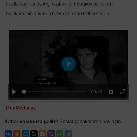
Faktla bağlı cinayət işi başlanılıb. T.Bağırov barəsində
məhkəmənin qərarı ilə həbs qətimkan tədbiri seçilib.
Oyna
00:36
DenMedia.az
Xəbər xoşunuza gəlib?
Sosial şəbəkələrdə paylaşın