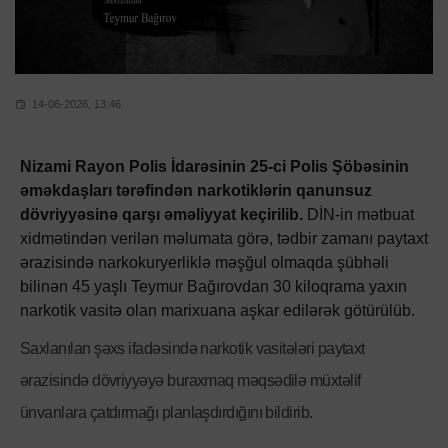
14-06-2026, 13:46
Nizami Rayon Polis İdarəsinin 25-ci Polis Şöbəsinin
əməkdaşları tərəfindən narkotiklərin qanunsuz
dövriyyəsinə qarşı əməliyyat keçirilib.
DİN-in mətbuat
xidmətindən verilən məlumata görə, tədbir zamanı paytaxt
ərazisində narkokuryerliklə məşğul olmaqda şübhəli
bilinən 45 yaşlı Teymur Bağırovdan 30 kiloqrama yaxın
narkotik vasitə olan marixuana aşkar edilərək götürülüb.
Saxlanılan şəxs ifadəsində narkotik vasitələri paytaxt
ərazisində dövriyyəyə buraxmaq məqsədilə müxtəlif
ünvanlara çatdırmağı planlaşdırdığını bildirib.