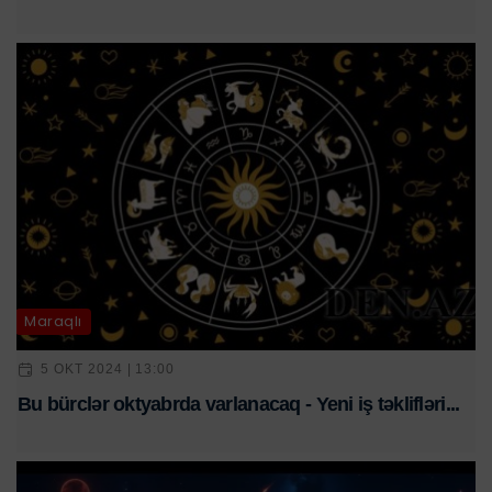
Maraqlı
5 OKT 2024 | 13:00
Bu bürclər oktyabrda varlanacaq - Yeni iş təklifləri...