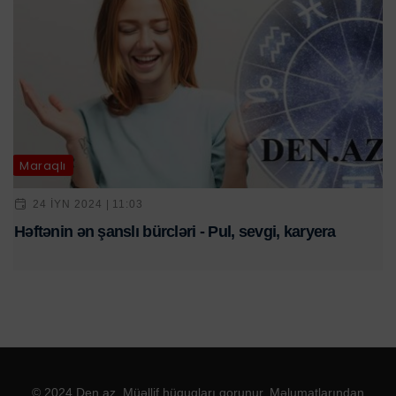
Maraqlı
24 IYN 2024 | 11:03
Həftənin ən şanslı bürcləri - Pul, sevgi, karyera
© 2024 Den.az. Müəllif hüquqları qorunur. Məlumatlarından