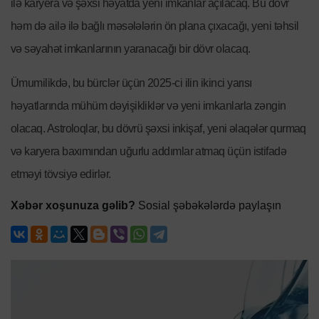
ilə karyera və şəxsi həyatda yeni imkanlar açılacaq. Bu dövr
həm də ailə ilə bağlı məsələlərin ön plana çıxacağı, yeni təhsil
və səyahət imkanlarının yaranacağı bir dövr olacaq.
Ümumilikdə, bu bürclər üçün 2025-ci ilin ikinci yarısı
həyatlarında mühüm dəyişikliklər və yeni imkanlarla zəngin
olacaq. Astroloqlar, bu dövrü şəxsi inkişaf, yeni əlaqələr qurmaq
və karyera baxımından uğurlu addımlar atmaq üçün istifadə
etməyi tövsiyə edirlər.
Xəbər xoşunuza gəlib?
Sosial şəbəkələrdə paylaşın