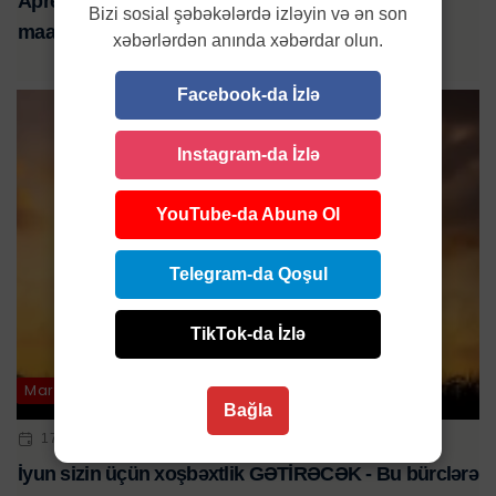
Aprelin şanslı bürcləri – Karyera yüksəlişi, artan
Bizi sosial şəbəkələrdə izləyin və ən son
maaş: uğur dolu ay gəlir
xəbərlərdən anında xəbərdar olun.
Facebook-da İzlə
Instagram-da İzlə
YouTube-da Abunə Ol
Telegram-da Qoşul
TikTok-da İzlə
Maraqlı
Bağla
17 MAY 2025 | 09:27
İyun sizin üçün xoşbəxtlik GƏTİRƏCƏK - Bu bürclərə