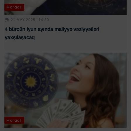
Maraqlı
21 MAY 2025 | 14:30
4 bürcün iyun ayında maliyyə vəziyyətləri
yaxşılaşacaq
Maraqlı