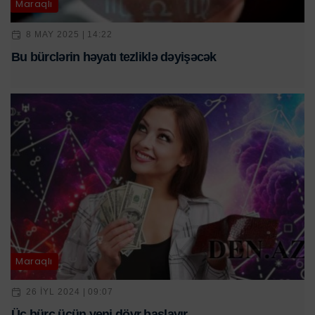
Maraqlı
8 MAY 2025 | 14:22
Bu bürclərin həyatı tezliklə dəyişəcək
Maraqlı
26 IYL 2024 | 09:07
Üç bürc üçün yeni dövr başlayır