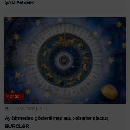
ŞAD XƏBƏR
Maraqlı
11 MAY 2025 | 16:11
Ay bitmədən gözlənilməz şad xəbərlər alacaq
BÜRCLƏR