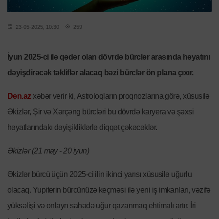
23-05-2025, 10:30
259
İyun 2025-ci ilə qədər olan dövrdə bürclər arasında həyatını
dəyişdirəcək təkliflər alacaq bəzi bürclər ön plana çıxır.
Den.az
xəbər verir ki, Astroloqların proqnozlarına görə, xüsusilə
Əkizlər, Şir və Xərçəng bürcləri bu dövrdə karyera və şəxsi
həyatlarındakı dəyişikliklərlə diqqət çəkəcəklər.
Əkizlər (21 may - 20 iyun)
Əkizlər bürcü üçün 2025-ci ilin ikinci yarısı xüsusilə uğurlu
olacaq. Yupiterin bürcünüzə keçməsi ilə yeni iş imkanları, vəzifə
yüksəlişi və onlayn sahədə uğur qazanmaq ehtimalı artır. İri