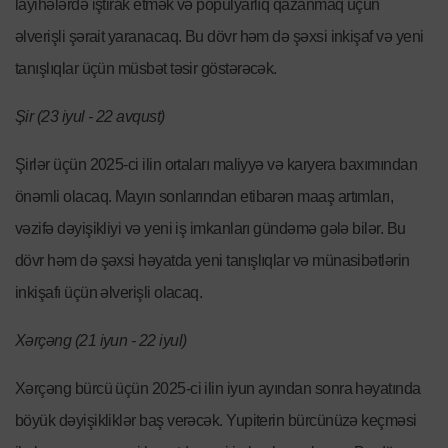
layihələrdə iştirak etmək və populyarlıq qazanmaq üçün
əlverişli şərait yaranacaq. Bu dövr həm də şəxsi inkişaf və yeni
tanışlıqlar üçün müsbət təsir göstərəcək.
Şir (23 iyul - 22 avqust)
Şirlər üçün 2025-ci ilin ortaları maliyyə və karyera baxımından
önəmli olacaq. Mayın sonlarından etibarən maaş artımları,
vəzifə dəyişikliyi və yeni iş imkanları gündəmə gələ bilər. Bu
dövr həm də şəxsi həyatda yeni tanışlıqlar və münasibətlərin
inkişafı üçün əlverişli olacaq.
Xərçəng (21 iyun - 22 iyul)
Xərçəng bürcü üçün 2025-ci ilin iyun ayından sonra həyatında
böyük dəyişikliklər baş verəcək. Yupiterin bürcünüzə keçməsi