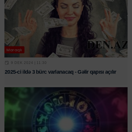
Maraqlı
9 DEK 2024 | 11:30
2025-ci ildə 3 bürc varlanacaq - Gəlir qapısı açılır