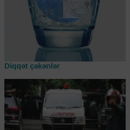
Diqqət çəkənlər