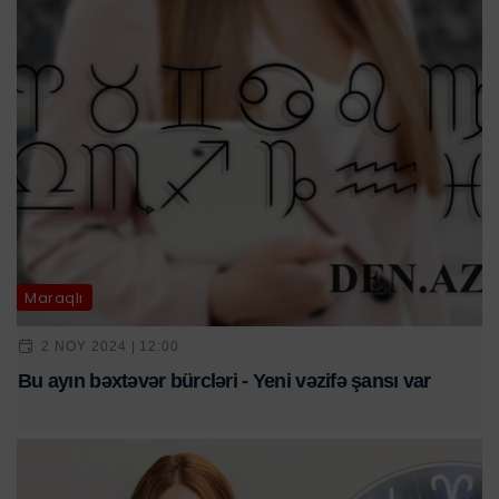
Maraqlı
2 NOY 2024 | 12:00
Bu ayın bəxtəvər bürcləri - Yeni vəzifə şansı var