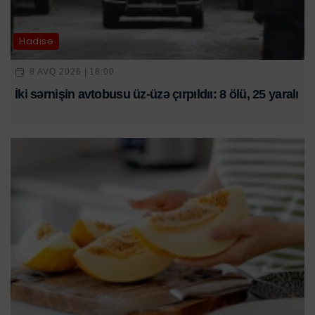
Hadisə
8 AVQ 2026 | 18:00
İki sərnişin avtobusu üz-üzə çırpıldıı: 8 ölü, 25 yaralı