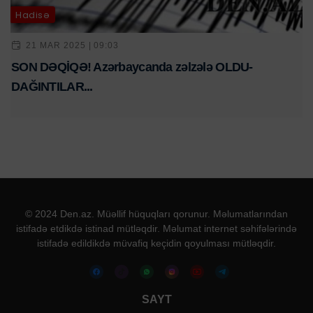
Hadisə
21 MAR 2025 | 09:03
SON DƏQİQƏ! Azərbaycanda zəlzələ OLDU-
DAĞINTILAR...
© 2024 Den.az. Müəllif hüquqları qorunur. Məlumatlarından
istifadə etdikdə istinad mütləqdir. Məlumat internet səhifələrində
istifadə edildikdə müvafiq keçidin qoyulması mütləqdir.
SAYT