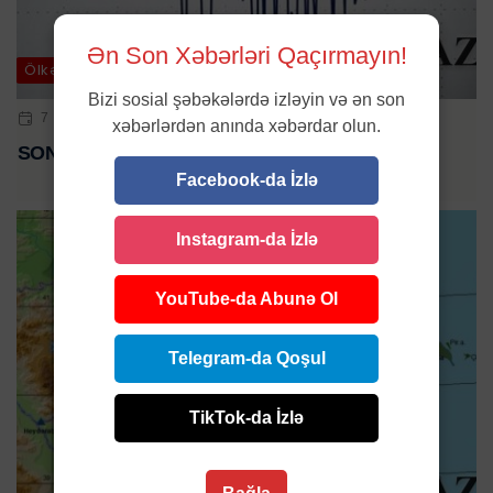
Ən Son Xəbərləri Qaçırmayın!
Ölkə
Bizi sosial şəbəkələrdə izləyin və ən son
7 NOY 2024 | 13:01
xəbərlərdən anında xəbərdar olun.
SON DƏQİQƏ: Zəlzələ oldu
Facebook-da İzlə
Instagram-da İzlə
YouTube-da Abunə Ol
Telegram-da Qoşul
TikTok-da İzlə