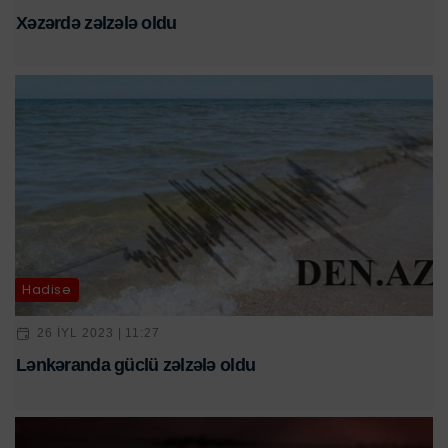
Xəzərdə zəlzələ oldu
Hadisə
26 IYL 2023 | 11:27
Lənkəranda güclü zəlzələ oldu