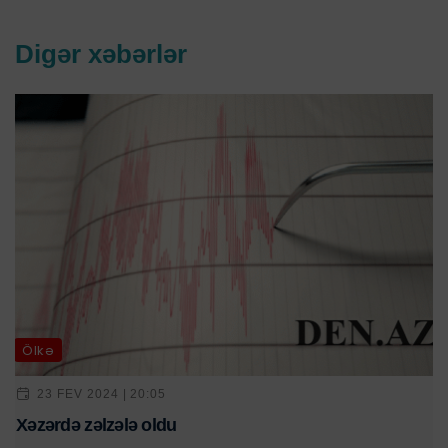
Digər xəbərlər
Ölkə
23 FEV 2024 | 20:05
Xəzərdə zəlzələ oldu