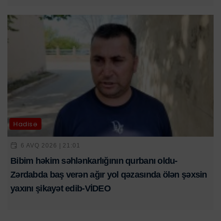
Hadisə
6 AVQ 2026 | 21:01
Bibim həkim səhlənkarlığının qurbanı oldu-
Zərdabda baş verən ağır yol qəzasında ölən şəxsin
yaxını şikayət edib-VİDEO