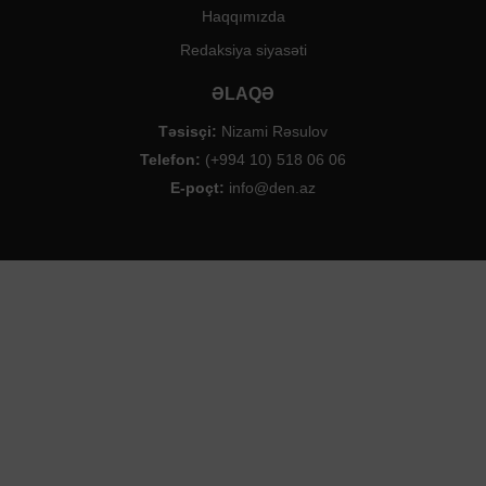
Haqqımızda
Redaksiya siyasəti
ƏLAQƏ
Təsisçi:
Nizami Rəsulov
Telefon:
(+994 10) 518 06 06
E-poçt:
info@den.az