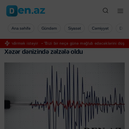
Ana səhifə
Gündəm
Siyasət
Cəmiyyət
Düny
təyir
“Bizi bir neçə günə məğlub edəcəklərini düşündülər” – Pezəşk
X
ə
z
ə
r
d
ə
n
i
z
i
n
d
ə
z
ə
l
z
ə
l
ə
o
l
d
u