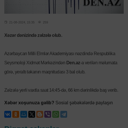
21-08-2024, 15:35
259
Xəzər dənizində zəlzələ olub.
Azərbaycan Milli Elmlər Akademiyası nəzdində Respublika
Seysmoloji Xidmət Mərkəzindən
Den.az
-a verilən məlumata
görə, yeraltı təkanın maqnitudası 3 bal olub.
Zəlzələ yerli vaxtla saat 14:45-də, 66 km dərinlikdə baş verib.
Xəbər xoşunuza gəlib?
Sosial şəbəkələrdə paylaşın