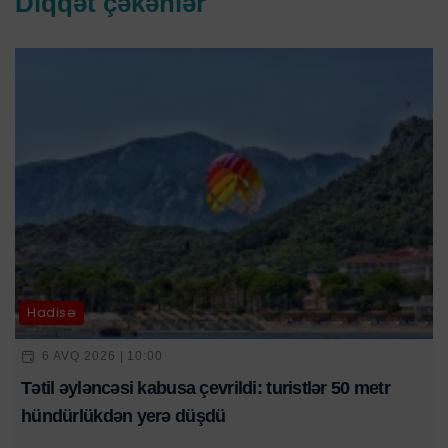
Diqqət çəkənlər
Hadisə
6 AVQ 2026 | 10:00
Tətil əyləncəsi kabusa çevrildi: turistlər 50 metr
hündürlükdən yerə düşdü