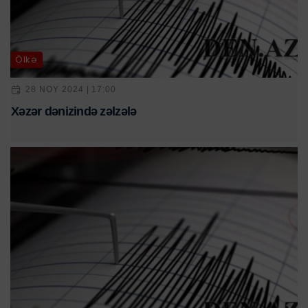
Ölkə
28 NOY 2024 | 17:00
Xəzər dənizində zəlzələ