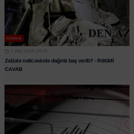
Hadisə
7 DEK 2023 | 09:35
Zəlzələ nəticəsində dağıntı baş verib? - RƏSMİ
CAVAB