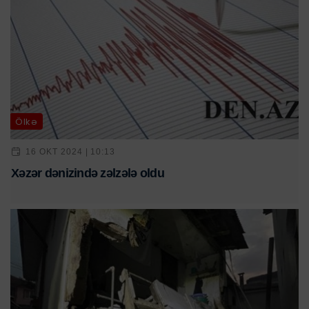
Ölkə
16 OKT 2024 | 10:13
Xəzər dənizində zəlzələ oldu