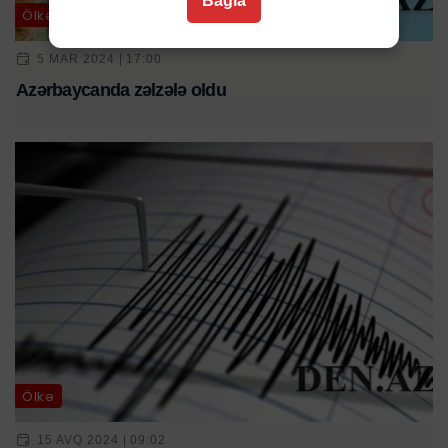
Bağla
Ölkə
5 MAR 2024 | 17:00
Azərbaycanda zəlzələ oldu
Ölkə
15 AVQ 2024 | 09:02