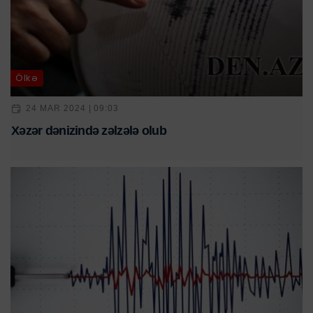
Ölkə
24 MAR 2024 | 09:03
Xəzər dənizində zəlzələ olub