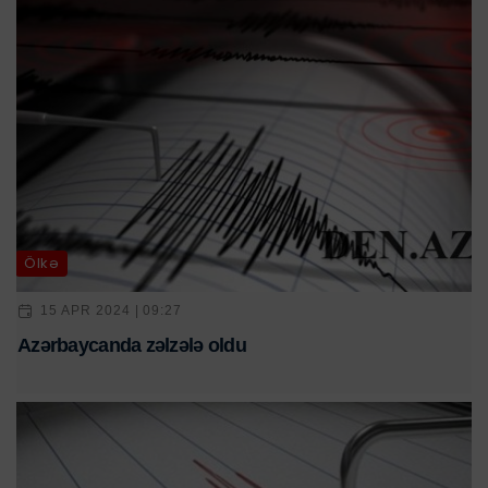
Ölkə
15 APR 2024 | 09:27
Azərbaycanda zəlzələ oldu