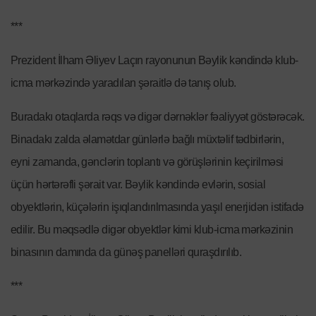
***
Prezident İlham Əliyev Laçın rayonunun Bəylik kəndində klub-
icma mərkəzində yaradılan şəraitlə də tanış olub.
Buradakı otaqlarda rəqs və digər dərnəklər fəaliyyət göstərəcək.
Binadakı zalda əlamətdar günlərlə bağlı müxtəlif tədbirlərin,
eyni zamanda, gənclərin toplantı və görüşlərinin keçirilməsi
üçün hərtərəfli şərait var. Bəylik kəndində evlərin, sosial
obyektlərin, küçələrin işıqlandırılmasında yaşıl enerjidən istifadə
edilir. Bu məqsədlə digər obyektlər kimi klub-icma mərkəzinin
binasının damında da günəş panelləri quraşdırılıb.
***