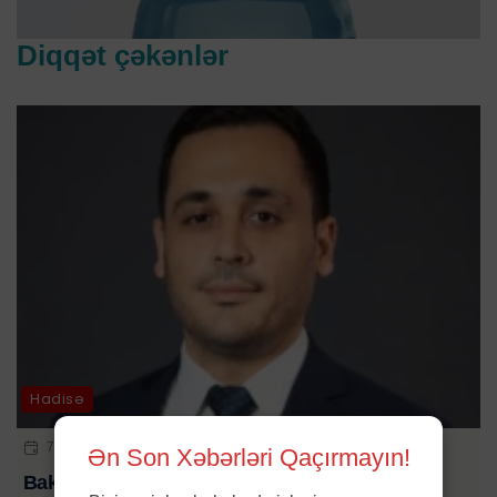
Diqqət çəkənlər
Hadisə
7 AVQ 2026 | 12:14
Ən Son Xəbərləri Qaçırmayın!
Bakıda gənc bankir evində ölü tapıldı