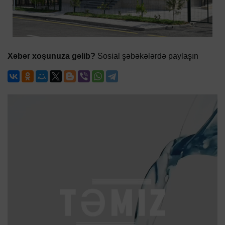
Xəbər xoşunuza gəlib?
Sosial şəbəkələrdə paylaşın