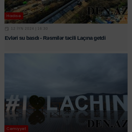
Hadisə
12 IYN 2024 | 16:30
Evləri su basdı - Rəsmilər təcili Laçına getdi
Cəmiyyət