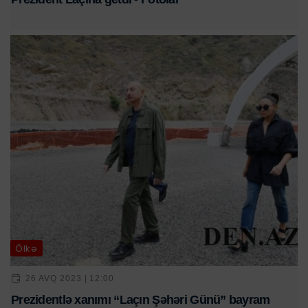
Ölkə
26 AVQ 2023 | 12:00
Prezidentlə xanımı “Laçın Şəhəri Günü” bayram