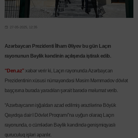
27-05-2025, 12:35
Azərbaycan Prezidenti İlham Əliyev bu gün Laçın
rayonunun Bəylik kəndinin açılışında iştirak edib.
“Den.az”
xəbər verir ki, Laçın rayonunda Azərbaycan
Prezidentinin xüsusi nümayəndəsi Məsim Məmmədov dövlət
başçısına burada yaradılan şərait barədə məlumat verib.
“Azərbaycanın işğaldan azad edilmiş ərazilərinə Böyük
Qayıdışa dair I Dövlət Proqramı”na uyğun olaraq Laçın
rayonunda, o cümlədən Bəylik kəndində genişmiqyaslı
quruculuq işləri aparılır.