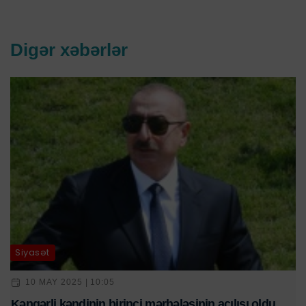
Digər xəbərlər
Siyasət
10 MAY 2025 | 10:05
Kəngərli kəndinin birinci mərhələsinin açılışı oldu