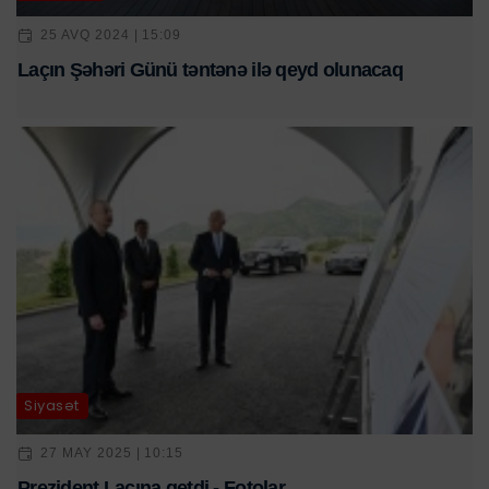
25 AVQ 2024 | 15:09
Laçın Şəhəri Günü təntənə ilə qeyd olunacaq
Siyasət
27 MAY 2025 | 10:15
Prezident Laçına getdi - Fotolar