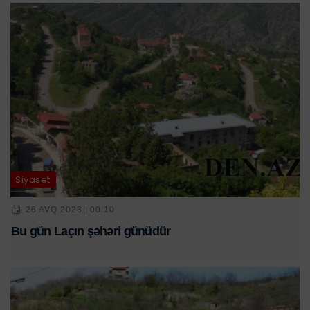
Siyasət
26 AVQ 2023 | 00:10
Bu gün Laçın şəhəri günüdür