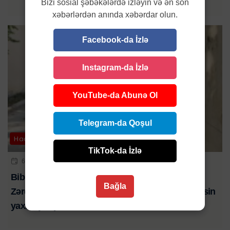
Bizi sosial şəbəkələrdə izləyin və ən son
xəbərlərdən anında xəbərdar olun.
Facebook-da İzlə
Instagram-da İzlə
YouTube-da Abunə Ol
Telegram-da Qoşul
Hadisə
TikTok-da İzlə
6 AVQ 2026 | 21:01
Bibim həkim səhlənkarlığının qurbanı oldu-
Bağla
Zərdabda baş verən ağır yol qəzasında ölən şəxsin
yaxını şikayət edib-VİDEO