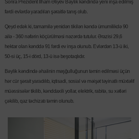
Sonra Prezident İlham Əliyev Bəylik kəndində yeni inşa edilmiş
fərdi evlərdə yaradılan şəraitlə tanış olub.
Qeyd edək ki, tamamilə yenidən tikilən kəndə ümumilikdə 90
ailə - 360 nəfərin köçürülməsi nəzərdə tutulur. Ərazisi 29,6
hektar olan kənddə 91 fərdi ev inşa olunub. Evlərdən 13-ü iki,
50-si üç, 15-i dörd, 13-ü isə beşotaqlıdır.
Bəylik kəndində əhalinin məşğulluğunun təmin edilməsi üçün
hər cür şərait yaradılıb, iqtisadi, sosial və məişət təyinatlı müxtəlif
müəssisələr tikilib, kənddaxili yollar, elektrik, rabitə, su xətləri
çəkilib, qaz təchizatı təmin olunub.