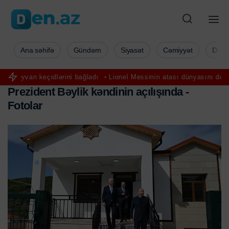
Ana səhifə
Gündəm
Siyasət
Cəmiyyət
Düny
ğladı
Lionel Messinin atası dünyasını dəyişdi
FHN isti hava ilə ba
P
r
e
z
i
d
e
n
t
B
ə
y
l
i
k
k
ə
n
d
i
n
i
n
a
ç
ı
l
ı
ş
ı
n
d
a
-
F
o
t
o
l
a
r