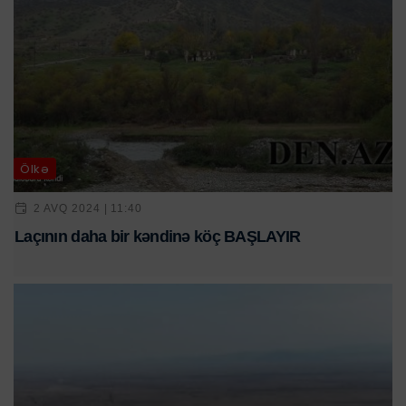
Ölkə
2 AVQ 2024 | 11:40
Laçının daha bir kəndinə köç BAŞLAYIR