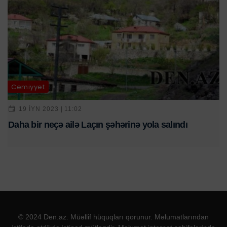
Cəmiyyət
19 IYN 2023 | 11:02
Daha bir neçə ailə Laçın şəhərinə yola salındı
© 2024 Den.az. Müəllif hüquqları qorunur. Məlumatlarından