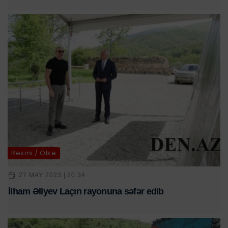
Rəsmi / Ölkə
27 MAY 2023 | 20:34
İlham Əliyev Laçın rayonuna səfər edib