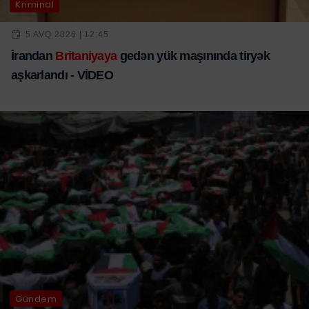
Kriminal
5 AVQ 2026 | 12:45
İrandan
Britaniyaya
gedən yük maşınında tiryək
aşkarlandı - VİDEO
Gündəm