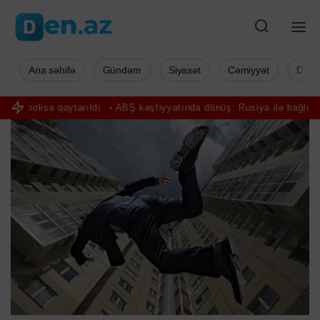
Ana səhifə
Gündəm
Siyasət
Cəmiyyət
Düny
 kəşfiyyatında dönüş: Rusiya ilə bağlı qiymətləndirmə dəyişdi
Pete