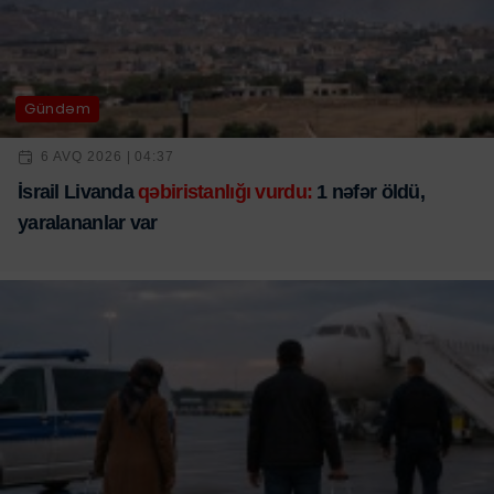
Gündəm
6 AVQ 2026 | 04:37
İsrail Livanda
qəbiristanlığı vurdu:
1 nəfər öldü,
yaralananlar var