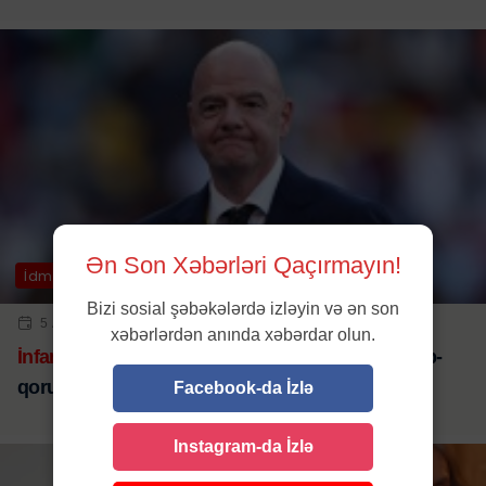
Ən Son Xəbərləri Qaçırmayın!
İdman
Bizi sosial şəbəkələrdə izləyin və ən son
5 AVQ 2026 | 16:30
xəbərlərdən anında xəbərdar olun.
İnfantino təcili müşavirə keçirir:
106 səsi qoruyub-
qorumadığı yoxlanılır
Facebook-da İzlə
Instagram-da İzlə