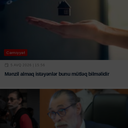
Cəmiyyət
5 AVQ 2026 | 15:56
Mənzil almaq istəyənlər bunu mütləq bilməlidir