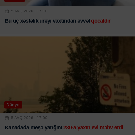
5 AVQ 2026 | 17:10
Bu üç xəstəlik ürəyi vaxtından əvvəl
qocaldır
Dünya
5 AVQ 2026 | 17:00
Kanadada meşə yanğını
230-a yaxın evi məhv etdi