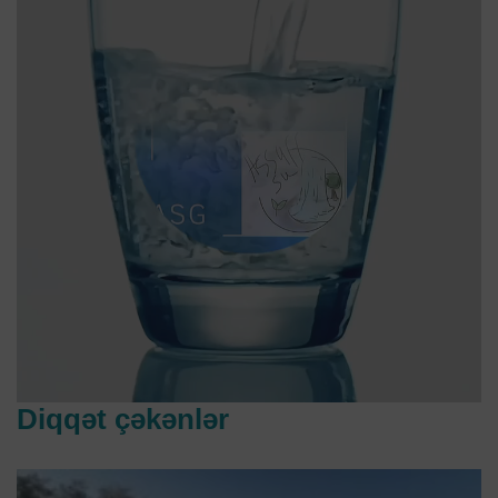
Diqqət çəkənlər