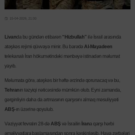
15-04-2026, 21:00
Livan
da bu gündən etibarən
“Hizbullah”
ilə İsrail arasında
atəşkəs rejimi qüvvəyə minir. Bu barədə
Al-Mayadeen
telekanalı İran hökumətindəki mənbəyə istinadən məlumat
yayıb.
Məlumata görə, atəşkəs bir həftə ərzində qorunacaq və bu,
Tehran
ın təzyiqi nəticəsində mümkün olub. Eyni zamanda,
gərginliyin daha da artmasının qarşısını almaq məsuliyyəti
ABŞ
-ın üzərinə qoyulub.
Vəziyyət fevralın 28-də
ABŞ
və İsrailin
İran
a qarşı hərbi
əməliyyatlara başlamasından sonra kəskinləşib. Hava zərbələri