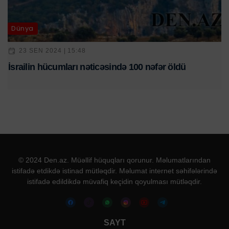
Dünya
23 SEN 2024 | 15:48
İsrailin hücumları nəticəsində 100 nəfər öldü
© 2024 Den.az. Müəllif hüquqları qorunur. Məlumatlarından
istifadə etdikdə istinad mütləqdir. Məlumat internet səhifələrində
istifadə edildikdə müvafiq keçidin qoyulması mütləqdir.
SAYT