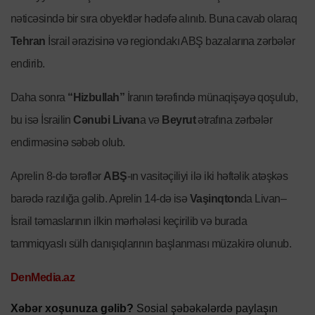
nəticəsində bir sıra obyektlər hədəfə alınıb. Buna cavab olaraq
Tehran
İsrail ərazisinə və regiondakı ABŞ bazalarına zərbələr
endirib.
Daha sonra
“Hizbullah”
İranın tərəfində münaqişəyə qoşulub,
bu isə İsrailin
Cənubi Livan
a və
Beyrut
ətrafına zərbələr
endirməsinə səbəb olub.
Aprelin 8-də tərəflər
ABŞ
-ın vasitəçiliyi ilə iki həftəlik atəşkəs
barədə razılığa gəlib. Aprelin 14-də isə
Vaşinqton
da Livan–
İsrail təmaslarının ilkin mərhələsi keçirilib və burada
tammiqyaslı sülh danışıqlarının başlanması müzakirə olunub.
DenMedia.az
Xəbər xoşunuza gəlib?
Sosial şəbəkələrdə paylaşın