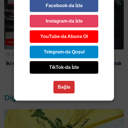
Facebook-da İzlə
Instagram-da İzlə
YouTube-da Abunə Ol
Hadisə
Telegram-da Qoşul
8 AVQ 2026 | 18:00
İki sərnişin avtobusu üz-üzə çırpıldıı: 8 ölü, 25 yaralı
TikTok-da İzlə
Bağla
Digər xəbərlər