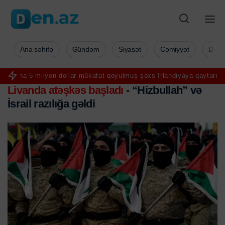
Ana səhifə
Gündəm
Siyasət
Cəmiyyət
Düny
 5 milyon dollar mükafat qoyulmuş şəxs İrlandiyaya qaytarılır
Konq
Livanda atəşkəs başladı
- “Hizbullah” və
İsrail razılığa gəldi