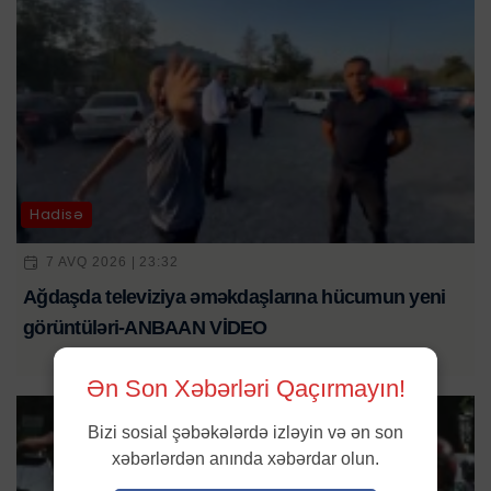
Hadisə
7 AVQ 2026 | 23:32
Ağdaşda televiziya əməkdaşlarına hücumun yeni
görüntüləri-ANBAAN VİDEO
Ən Son Xəbərləri Qaçırmayın!
Bizi sosial şəbəkələrdə izləyin və ən son
xəbərlərdən anında xəbərdar olun.