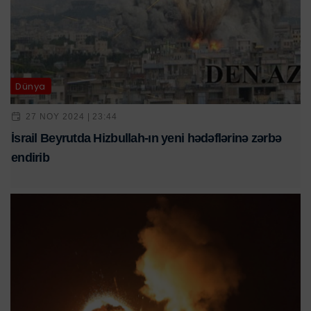
Dünya
27 NOY 2024 | 23:44
İsrail Beyrutda Hizbullah-ın yeni hədəflərinə zərbə
endirib