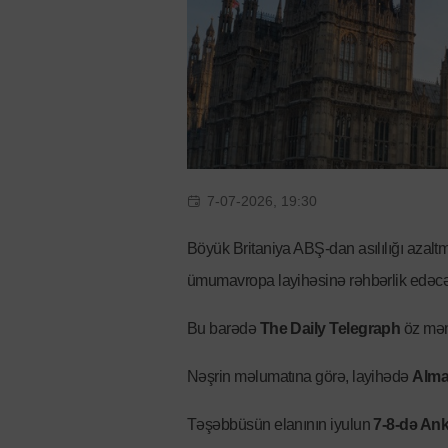
7-07-2026, 19:30
Böyük Britaniya ABŞ-dan asılılığı azalt
ümumavropa layihəsinə rəhbərlik edəcə
Bu barədə
The Daily Telegraph
öz mən
Nəşrin məlumatına görə, layihədə
Alma
Təşəbbüsün elanının iyulun
7-8-də An