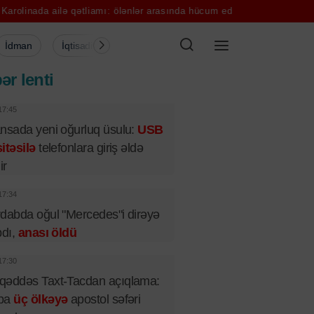
ilə qətliamı: ölənlər arasında hücum edən də var
Zaxarova Makronu 
İdman
İqtisadiyyat
Şou-biznes
Müsahibə
Mədə
ər lenti
17:45
nsada yeni oğurluq üsulu:
USB
itəsilə
telefonlara giriş əldə
ir
17:34
dabda oğul "Mercedes"i dirəyə
pdı,
anası öldü
17:30
qəddəs Taxt-Tacdan açıqlama:
pa
üç ölkəyə
apostol səfəri