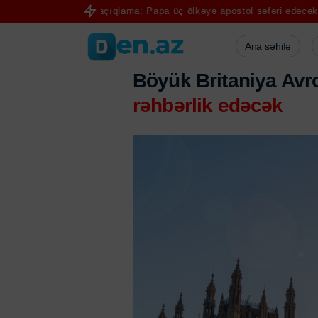
-Tacdan açıqlama: Papa üç ölkəyə apostol səfəri edəcək
Rezidentu
Ana səhifə
Böyük Britaniya Avr
rəhbərlik edəcək