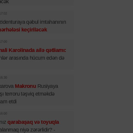
əcək
17:02
identuraya qəbul imtahanının
mərhələsi keçiriləcək
17:00
ali Karolinada ailə qətliamı:
nlər arasında hücum edən də
16:30
xarova
Makronu
Rusiyaya
şı terroru təşviq etməkdə
iham etdi
16:00
lnız
qarabaşaq və toyuqla
alanmaq niyə zərərlidir? -