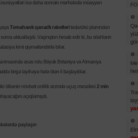
i xüsusiyyətləri isə daha sonrakı mərhələdə müəyyən
FO
Qə
iyaya
Tomahawk qanadlı raketləri
tədarükü planından
yüz
 sonra aktuallaşıb. Vaşinqton hesab edir ki, bu silahların
gö
lasiya kimi qiymətləndirilə bilər.
ırlanmasında əsas rolu Böyük Britaniya və Almaniya
Mes
hes
də birgə layihəyə hələ ötən il başlayıblar.
 iki ölkənin növbəti onillik ərzində uçuş məsafəsi
2 min
Tra
ırlayacağını açıqlamışdı.
təy
yax
kələrdə paylaşın
El
ger