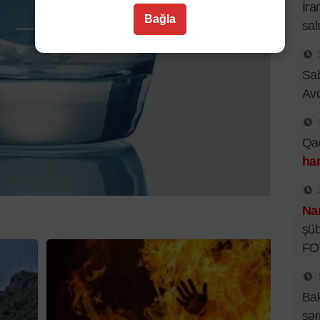
İra
Bağla
sal
Sa
Av
Qad
han
Nar
şüb
FO
Bak
sər