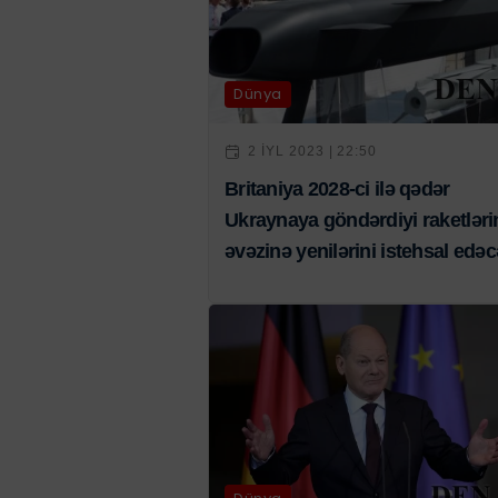
Dünya
2 IYL 2023 | 22:50
Britaniya 2028-ci ilə qədər
Ukraynaya göndərdiyi raketləri
əvəzinə yenilərini istehsal edə