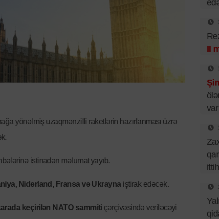
ed
Rez
II 
Şim
ölə
var
mağa yönəlmiş uzaqmənzilli raketlərin hazırlanması üzrə
k.
Za
qar
bələrinə istinadən məlumat yayıb.
itt
niya, Niderland, Fransa və Ukrayna
iştirak edəcək.
Ya
karada keçirilən NATO sammiti
çərçivəsində veriləcəyi
qid