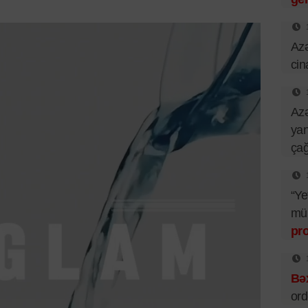
Azə
cin
Azə
yan
çağ
“Ye
mü
pr
Bəx
ord