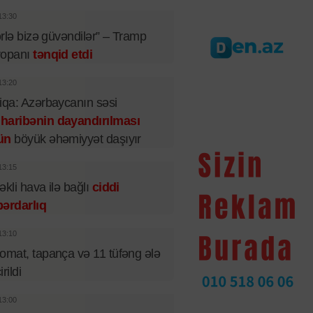
13:30
lərlə bizə güvəndilər” – Tramp
ropanı
tənqid etdi
13:20
iqa: Azərbaycanın səsi
haribənin dayandırılması
ün
böyük əhəmiyyət daşıyır
13:15
əkli hava ilə bağlı
ciddi
ərdarlıq
13:10
omat, tapança və 11 tüfəng ələ
rildi
13:00