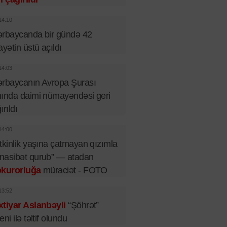
14:10
rbaycanda bir gündə 42
ayətin üstü açıldı
14:03
rbaycanın Avropa Şurası
ında daimi nümayəndəsi geri
ırıldı
14:00
tkinlik yaşına çatmayan qızımla
nasibət qurub” — atadan
okurorluğa
müraciət - FOTO
13:52
tiyar Aslanbəyli
“Şöhrət”
eni ilə təltif olundu