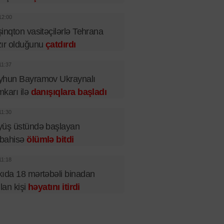
12:00
inqton vasitəçilərlə Tehrana
ır olduğunu
çatdırdı
11:37
yhun Bayramov Ukraynalı
karı ilə
danışıqlara başladı
11:30
yüş üstündə başlayan
bahisə
ölümlə bitdi
11:18
ıda 18 mərtəbəli binadan
ılan kişi
həyatını itirdi