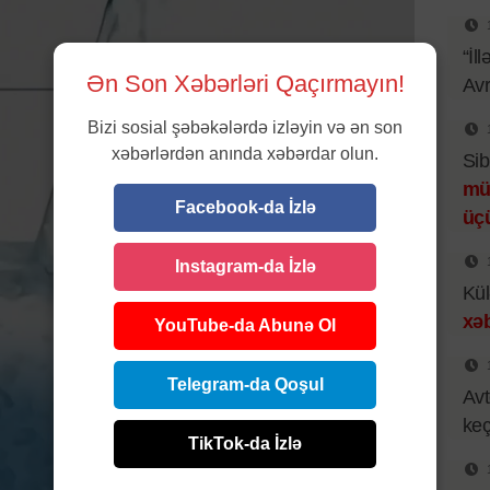
“İl
Ən Son Xəbərləri Qaçırmayın!
Av
Bizi sosial şəbəkələrdə izləyin və ən son
xəbərlərdən anında xəbərdar olun.
Sib
mü
Facebook-da İzlə
üç
Instagram-da İzlə
Kül
xəb
YouTube-da Abunə Ol
Telegram-da Qoşul
Avt
keçi
TikTok-da İzlə