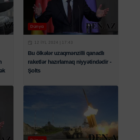
Dünya
12 IYL 2024 | 17:43
Bu ölkələr uzaqmənzilli qanadlı
n
raketlər hazırlamaq niyyətindədir -
cək
Şolts