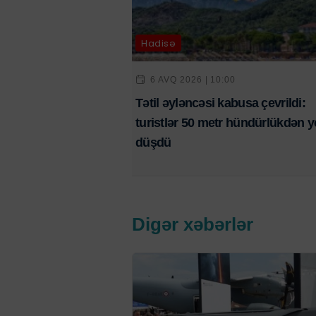
Hadisə
6 AVQ 2026 | 10:00
Tətil əyləncəsi kabusa çevrildi:
turistlər 50 metr hündürlükdən y
düşdü
Digər xəbərlər