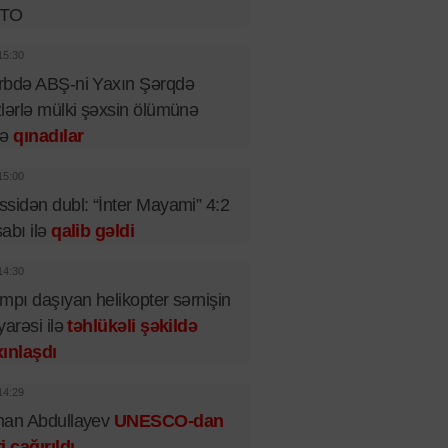
TO
15:30
rbdə ABŞ-ni Yaxın Şərqdə
lərlə mülki şəxsin ölümünə
rə
qınadılar
15:00
sidən dubl: “İnter Mayami” 4:2
abı ilə
qalib gəldi
14:30
mpı daşıyan helikopter sərnişin
yarəsi ilə
təhlükəli şəkildə
ınlaşdı
14:29
man Abdullayev
UNESCO-dan
i çağırıldı