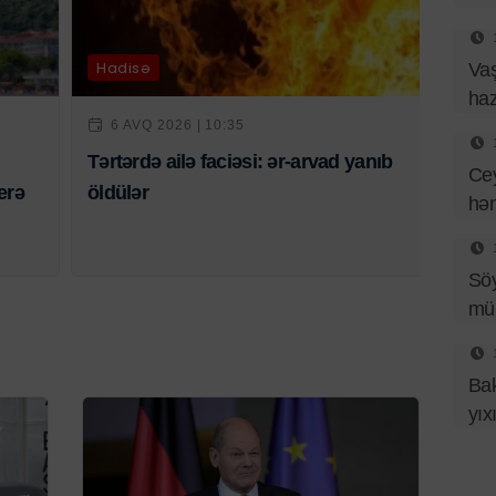
Hadisə
Vaş
haz
6 AVQ 2026 | 10:35
Tərtərdə ailə faciəsi: ər-arvad yanıb
Ce
erə
öldülər
həm
Sö
mü
Bak
yıx