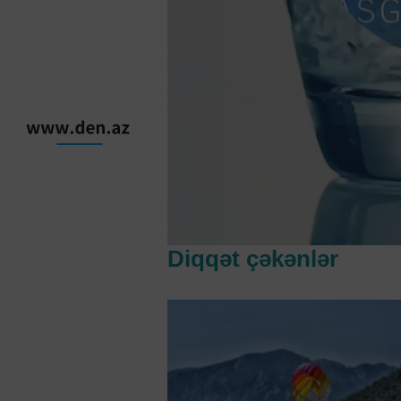
Diqqət çəkənlər