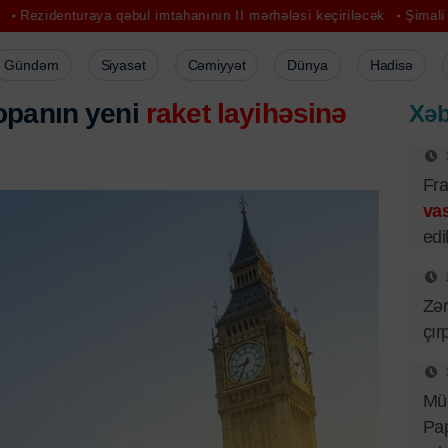
raya qəbul imtahanının II mərhələsi keçiriləcək
Şimali Karolinada a
Gündəm
Siyasət
Cəmiyyət
Dünya
Hadisə
opanın yeni
raket layihəsinə
Xəb
Fra
vas
edil
Zər
çır
Mü
Pa