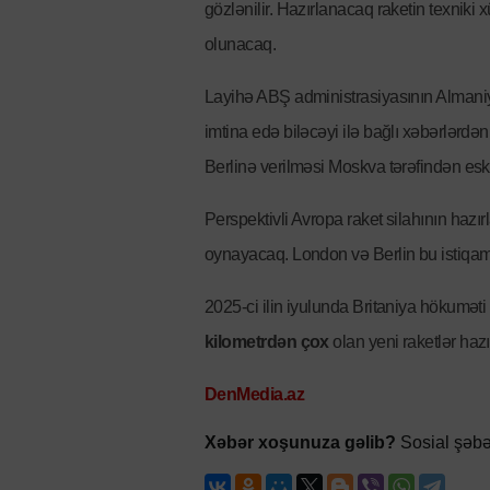
gözlənilir. Hazırlanacaq raketin texnik
olunacaq.
Layihə ABŞ administrasiyasının Alman
imtina edə biləcəyi ilə bağlı xəbərlərdən
Berlinə verilməsi Moskva tərəfindən eska
Perspektivli Avropa raket silahının haz
oynayacaq. London və Berlin bu istiqamət
2025-ci ilin iyulunda Britaniya hökuməti
kilometrdən çox
olan yeni raketlər haz
DenMedia.az
Xəbər xoşunuza gəlib?
Sosial şəbə