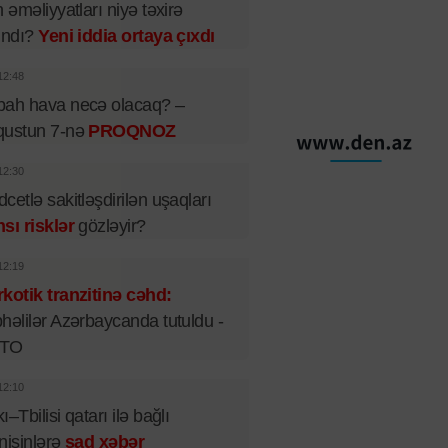
n əməliyyatları niyə təxirə
ındı?
Yeni iddia ortaya çıxdı
12:48
bah hava necə olacaq? –
qustun 7-nə
PROQNOZ
12:30
cetlə sakitləşdirilən uşaqları
sı risklər
gözləyir?
12:19
kotik tranzitinə cəhd:
həlilər Azərbaycanda tutuldu -
TO
12:10
ı–Tbilisi qatarı ilə bağlı
nişinlərə
şad xəbər