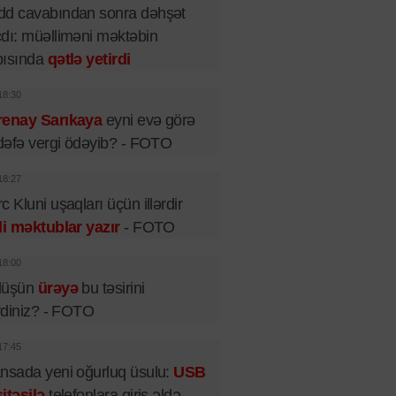
dd cavabından sonra dəhşət
dı: müəlliməni məktəbin
pısında
qətlə yetirdi
18:30
renay Sarıkaya
eyni evə görə
 dəfə vergi ödəyib? - FOTO
18:27
c Kluni uşaqları üçün illərdir
li məktublar yazır
- FOTO
18:00
lüşün
ürəyə
bu təsirini
irdiniz? - FOTO
17:45
nsada yeni oğurluq üsulu:
USB
itəsilə
telefonlara giriş əldə