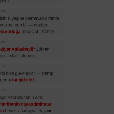
ırıldı
14:00
tkinlik yaşına çatmayan qızımla
nasibət qurub” — atadan
okurorluğa
müraciət - FOTO
13:52
tiyar Aslanbəyli
“Şöhrət”
eni ilə təltif olundu
13:30
lərlə bizə güvəndilər” – Tramp
ropanı
tənqid etdi
13:20
iqa: Azərbaycanın səsi
haribənin dayandırılması
ün
böyük əhəmiyyət daşıyır