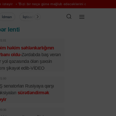
zi bir neçə günə məğlub edəcəklərini düşündülər” – Pezəşkian
Aya i
İdman
İqtisadiyyat
Şou-biznes
Müsahibə
Mədə
ər lenti
21:01
bim həkim səhlənkarlığının
banı oldu-
Zərdabda baş verən
r yol qəzasında ölən şəxsin
ını şikayət edib-VİDEO
21:00
 senatorları Rusiyaya qarşı
ksiyaları
sürətləndirmək
əyir
20:30