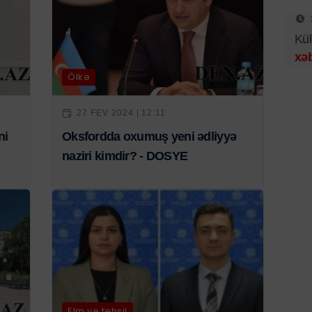
Kül
xəb
Ölkə
27 FEV 2024 | 12:11
ni
Oksfordda oxumuş yeni ədliyyə
naziri kimdir? - DOSYE
Elm və təhsil