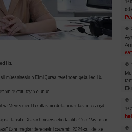
“Bi
edə
Pe
Aya
Arm
sat
edilib.
Müv
əhsil müəssisəsinin Elmi Şurası tərəfindən qəbul edilib.
təm
Eks
tinin rektoru təyin olunub.
at və Menecment fakültəsinin dekanı vəzifəsində çalışıb.
"Bə
həb
str təhsilini Xəzər Universitetində alıb, Corc Vaşinqton
ası" üzrə magistr dərəcəsini qazanıb, 2024-cü ildə isə