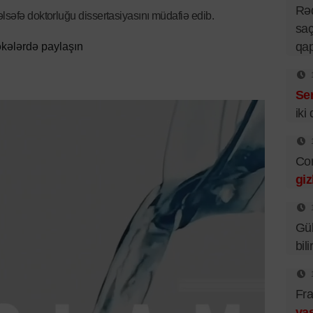
Rə
lsəfə doktorluğu dissertasiyasını müdafiə edib.
saç
qa
kələrdə paylaşın
Se
iki
Cor
giz
Gü
bil
Fra
vas