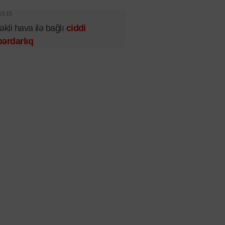
13:15
əkli hava ilə bağlı
ciddi
ərdarlıq