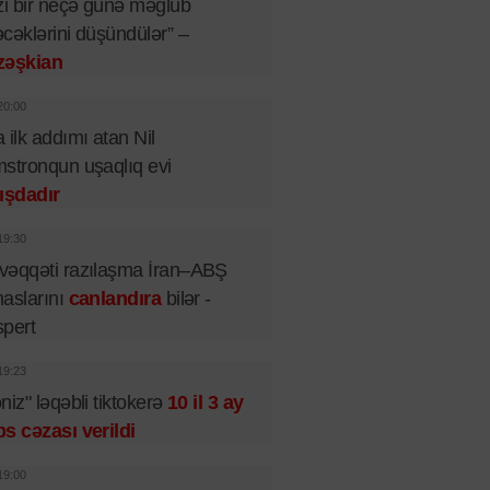
zi bir neçə günə məğlub
cəklərini düşündülər” –
zəşkian
20:00
 ilk addımı atan Nil
stronqun uşaqlıq evi
ışdadır
19:30
əqqəti razılaşma İran–ABŞ
aslarını
canlandıra
bilər -
pert
19:23
niz" ləqəbli tiktokerə
10 il 3 ay
s cəzası verildi
19:00