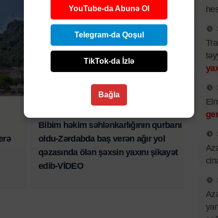
YouTube-da Abunə Ol
hes
Telegram-da Qoşul
Tra
təy
TikTok-da İzlə
yax
Hadisə
Bağla
El
6 AVQ 2026 | 21:01
ger
Bibim həkim səhlənkarlığının qurbanı
erə
oldu-Zərdabda baş verən ağır yol
Azə
qəzasında ölən şəxsin yaxını şikayət
cin
edib-VİDEO
Azə
yan