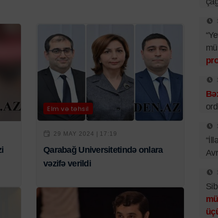
çağ
“Ye
mü
pr
Bəx
ord
Elm və təhsil
29 MAY 2024 | 17:19
“İl
i
Qarabağ Universitetində onlara
Av
vəzifə verildi
Sib
mü
üç