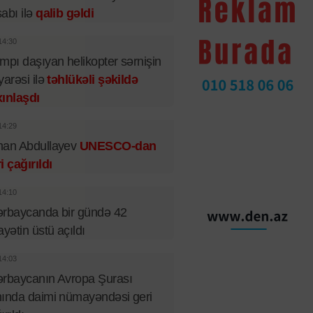
abı ilə
qalib gəldi
14:30
mpı daşıyan helikopter sərnişin
yarəsi ilə
təhlükəli şəkildə
ınlaşdı
14:29
man Abdullayev
UNESCO-dan
i çağırıldı
14:10
rbaycanda bir gündə 42
ayətin üstü açıldı
14:03
rbaycanın Avropa Şurası
ında daimi nümayəndəsi geri