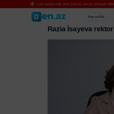
erən ağır yol qəzasında ölən şəxsin yaxını şikayət edib-VİDEO
ABŞ
Ana səhifə
R
a
z
i
a
İ
s
a
y
e
v
a
r
e
k
t
o
r