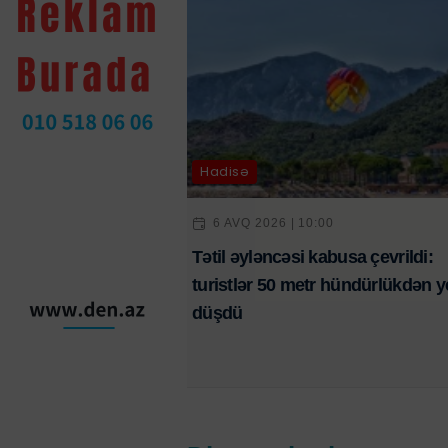
Hadisə
6 AVQ 2026 | 10:00
Tətil əyləncəsi kabusa çevrildi:
turistlər 50 metr hündürlükdən y
düşdü