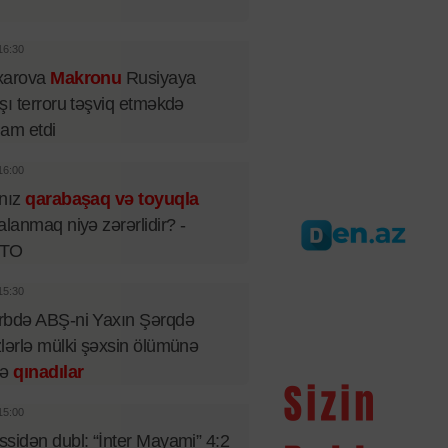
16:30
xarova
Makronu
Rusiyaya
şı terroru təşviq etməkdə
iham etdi
16:00
lnız
qarabaşaq və toyuqla
alanmaq niyə zərərlidir? -
TO
15:30
rbdə ABŞ-ni Yaxın Şərqdə
lərlə mülki şəxsin ölümünə
rə
qınadılar
15:00
sidən dubl: “İnter Mayami” 4:2