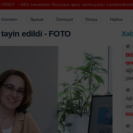
 senatorları Rusiyaya qarşı sanksiyaları sürətləndirmək istəyir
“Bi
Gündəm
Siyasət
Cəmiyyət
Dünya
Hadisə
t
ə
y
i
n
e
d
i
l
d
i
-
F
O
T
O
Xəb
Bi
qur
ağı
yax
ABŞ
san
ist