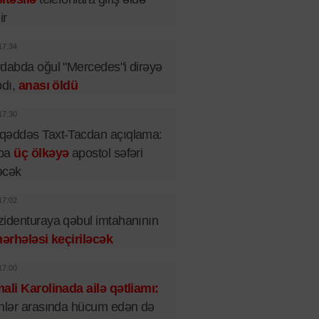
ir
17:34
dabda oğul "Mercedes"i dirəyə
pdı,
anası öldü
17:30
qəddəs Taxt-Tacdan açıqlama:
pa
üç ölkəyə
apostol səfəri
əcək
17:02
identuraya qəbul imtahanının
mərhələsi keçiriləcək
17:00
ali Karolinada ailə qətliamı:
nlər arasında hücum edən də