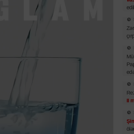
edil
Zər
çır
Mü
Pa
ed
Rez
II 
Şim
ölə