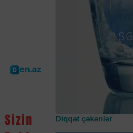
Diqqət çəkənlər