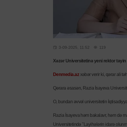
3-09-2025, 11:52
119
Xəzər Universitetinə yeni rektor təyin 
Denmedia.az
xəbər verir ki, qərar ali t
Qərara əsasən, Razia İsayeva Universite
O, bundan əvvəl universitetin İqtisadiyy
Razia İsayeva həm bakalavr, həm də magi
Universitetində "Layihələrin idarə olunm