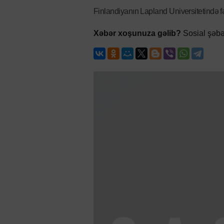
Finlandiyanın Lapland Universitetində fə
Xəbər xoşunuza gəlib?
Sosial şəbə