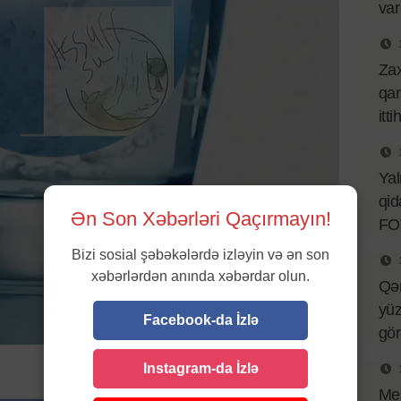
var
Za
qar
itt
Ya
qid
Ən Son Xəbərləri Qaçırmayın!
FO
Bizi sosial şəbəkələrdə izləyin və ən son
xəbərlərdən anında xəbərdar olun.
Qə
yüz
Facebook-da İzlə
gö
Instagram-da İzlə
Mes