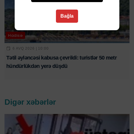
Bağla
Hadisə
6 AVQ 2026 | 10:00
Tətil əyləncəsi kabusa çevrildi: turistlər 50 metr
hündürlükdən yerə düşdü
Digər xəbərlər