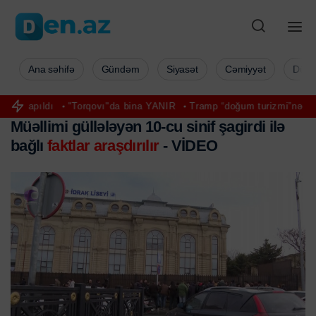
Ana səhifə
Gündəm
Siyasət
Cəmiyyət
Düny
ldı
"Torqovı"da bina YANIR
Tramp “doğum turizmi”nə qadağa qoy
Müəllimi güllələyən 10-cu sinif şagirdi ilə
bağlı
faktlar araşdırılır
- VİDEO