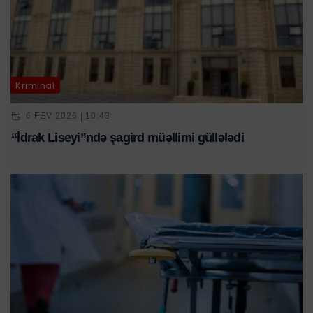
Kriminal
6 FEV 2026 | 10:43
“İdrak Liseyi”ndə şagird müəllimi güllələdi