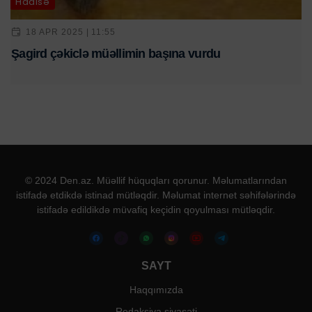
Hadisə
18 APR 2025 | 11:55
Şagird çəkiclə müəllimin başına vurdu
© 2024 Den.az. Müəllif hüquqları qorunur. Məlumatlarından
istifadə etdikdə istinad mütləqdir. Məlumat internet səhifələrində
istifadə edildikdə müvafiq keçidin qoyulması mütləqdir.
SAYT
Haqqımızda
Redaksiya siyasəti