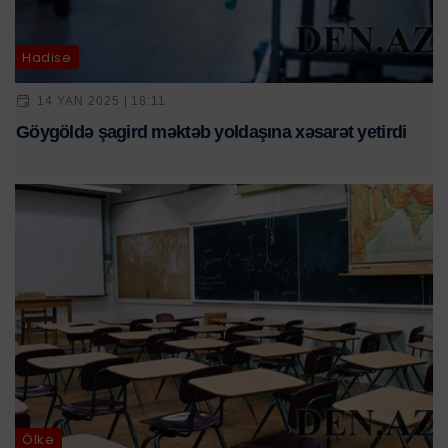
Hadisə
14 YAN 2025 | 18:11
Göygöldə şagird məktəb yoldaşına xəsarət yetirdi
Ölkə