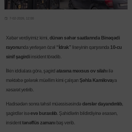
7-02-2026, 12:00
Xəbər verdiyimiz kimi,
dünən səhər saatlarında
Binəqədi
rayonu
nda yerləşən özəl
“İdrak”
liseyinin qarşısında
10-cu
sinif şagirdi
insident törədib.
İlkin iddialara görə, şagird
atasına məxsus ov silahı
ilə
məktəbə gələrək müəllim kimi çalışan
Şəhla Kamilova
ya
xəsarət yetirib.
Hadisədən sonra təhsil müəssisəsində
dərslər dayandırılıb
,
şagirdlər isə
evə buraxılıb
. Şahidlərin bildirdiyinə əsasən,
insident
tənəffüs zamanı
baş verib.