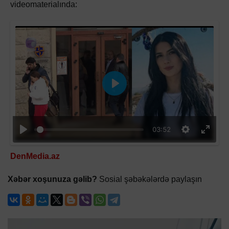
videomaterialında:
Oyna
03:52
DenMedia.az
Xəbər xoşunuza gəlib?
Sosial şəbəkələrdə paylaşın