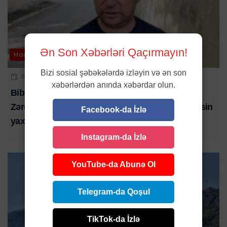
Ən Son Xəbərləri Qaçırmayın!
Hadisə
Bizi sosial şəbəkələrdə izləyin və ən son
6 AVQ 2026 | 21:01
xəbərlərdən anında xəbərdar olun.
Bibim həkim səhlənkarlığının qurbanı oldu-
Zərdabda baş verən ağır yol qəzasında ölən şəxsin
Facebook-da İzlə
yaxını şikayət edib-VİDEO
Instagram-da İzlə
YouTube-da Abunə Ol
Telegram-da Qoşul
TikTok-da İzlə