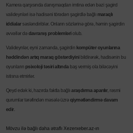
Kamera qarşısında danışmaqdan imtina edən bəzi şagird
valideynləri isə hadisəni törədən şagirdlə bağlı
maraqlı
iddialar
səsləndiriblər. Onların sözlərinə görə, həmin şagirdin
əvvəllər də
davranış problemləri
olub.
Valideynlər, eyni zamanda, şagirdin
kompüter oyunlarına
həddindən artıq maraq göstərdiyini
bildirərək, hadisənin bu
oyunların
psixoloji təsiri altında
baş vermiş ola biləcəyini
istisna etmirlər.
Qeyd edək ki, hazırda faktla bağlı
araşdırma aparılır
, rəsmi
qurumlar tərəfindən məsələ üzrə
qiymətləndirmə davam
edir
.
Mövzu ilə bağlı daha ətraflı Xezerxeber.az-ın