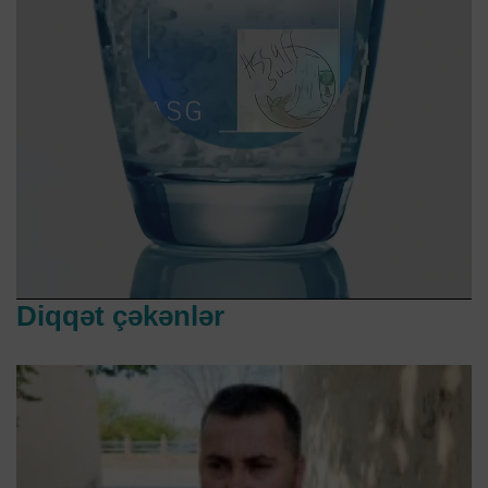
Diqqət çəkənlər