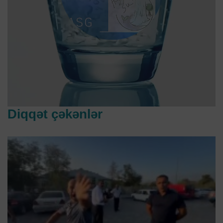
Diqqət çəkənlər