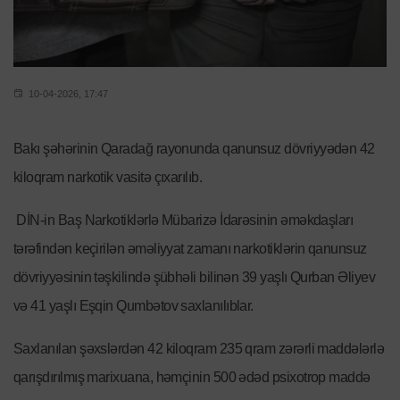
10-04-2026, 17:47
Bakı şəhərinin Qaradağ rayonunda qanunsuz dövriyyədən 42
kiloqram narkotik vasitə çıxarılıb.
DİN-in Baş Narkotiklərlə Mübarizə İdarəsinin əməkdaşları
tərəfindən keçirilən əməliyyat zamanı narkotiklərin qanunsuz
dövriyyəsinin təşkilində şübhəli bilinən 39 yaşlı Qurban Əliyev
və 41 yaşlı Eşqin Qumbətov saxlanılıblar.
Saxlanılan şəxslərdən 42 kiloqram 235 qram zərərli maddələrlə
qarışdırılmış marixuana, həmçinin 500 ədəd psixotrop maddə