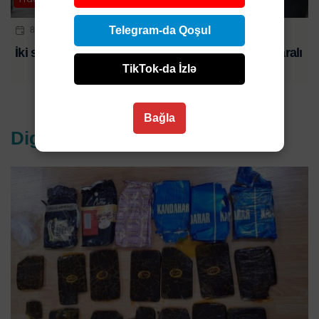
Telegram-da Qoşul
8 AVQ 2026 | 18:00
İki sərnişin avtobusu üz-üzə çırpıldıı: 8 ölü, 25 yaralı
TikTok-da İzlə
Bağla
Digər xəbərlər