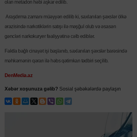
olan metadon həbi aşkar edilib.
Araşdırma zamanı müəyyən edilib ki, saxlanılan şəxslər ölkə
ərazisində narkotiklərin satışı ilə məşğul olub və əsasən
gəncləri narkokuryer fəaliyyətinə cəlb ediblər.
Faktla bağlı cinayət işi başlanıb, saxlanılan şəxslər barəsində
məhkəmənin qərarı ilə həbs qətimkan tədbiri seçilib.
DenMedia.az
Xəbər xoşunuza gəlib?
Sosial şəbəkələrdə paylaşın