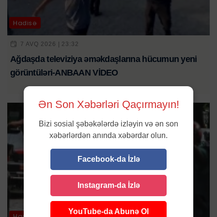
Hadisə
7 AVQ 2026 | 23:32
Ağdaşda televiziya əməkdaşlarına hücumun yeni
görüntüləri-ANBAAN VİDEO
Ən Son Xəbərləri Qaçırmayın!
Bizi sosial şəbəkələrdə izləyin və ən son
xəbərlərdən anında xəbərdar olun.
Facebook-da İzlə
Instagram-da İzlə
YouTube-da Abunə Ol
Hadisə