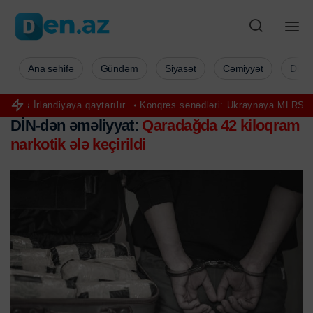
Ana səhifə
Gündəm
Siyasət
Cəmiyyət
Düny
landiyaya qaytarılır
Konqres sənədləri: Ukraynaya MLRS və ATAC
DİN-dən əməliyyat:
Qaradağda 42 kiloqram
narkotik ələ keçirildi