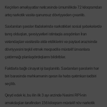
Keçirilən əməliyyatlar nəticəsində ümumilikdə 72 kiloqramdan
artıq narkotik vasitə qanunsuz dövriyyədən çıxarılıb.
Saxlanılan şəxslər ifadələrində narkotikləri sosial şəbəkələrdə
tanış olduqları, şəxsiyyətləri istintaqla araşdırılan İran
vətəndaşları vasitəsilə əldə etdiklərini və paytaxt ərazisində
dövriyyəsini təşkil etmək məqsədilə müxtəlif ünvanlara
çatdırmağı planlaşdırdıqlarını bildiriblər.
Faktlarla bağlı cinayət işi başlanılıb. Saxlanılan şəxslərin hər
biri barəsində məhkəmənin qərarı ilə həbs qətimkan tədbiri
seçilib.
Qeyd edək ki, bu ilin ilk 3 ayı ərzində Nəsimi RPİ-nin
əməkdaşları tərəfindən 156 kiloqram müxtəlif növ narkotik