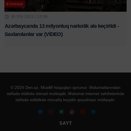
Kriminal
30 IYN 2023 | 12:08
Azərbaycanda 13 milyonluq narkotik ələ keçirildi -
Saxlanılanlar var (VİDEO)
© 2024 Den.az. Müəllif hüquqları qorunur. Məlumatlarından
istifadə etdikdə istinad mütləqdir. Məlumat internet səhifələrində
istifadə edildikdə müvafiq keçidin qoyulması mütləqdir.
SAYT