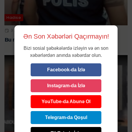
Hadisə
3 APR 2025 | 12:10
Ən Son Xəbərləri Qaçırmayın!
Bu rayonda əməliyyat keçirildi - Saxlanılanlar var
Bizi sosial şəbəkələrdə izləyin və ən son
xəbərlərdən anında xəbərdar olun.
Facebook-da İzlə
Instagram-da İzlə
YouTube-da Abunə Ol
Telegram-da Qoşul