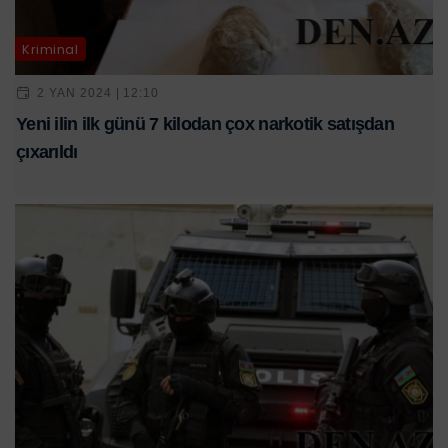
Kriminal
2 YAN 2024 | 12:10
Yeni ilin ilk günü 7 kilodan çox narkotik satışdan
çıxarıldı