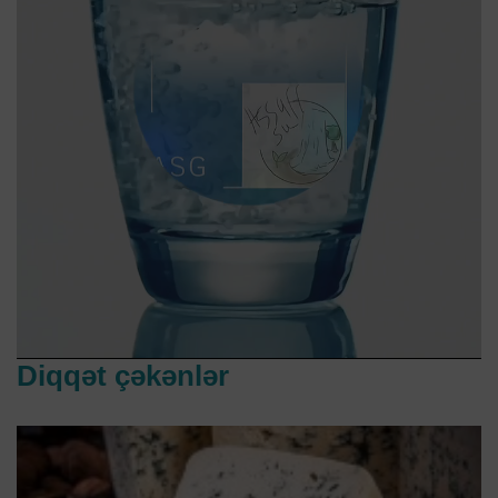
Diqqət çəkənlər