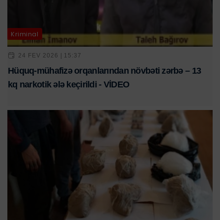
Kriminal
24 FEV 2026 | 15:37
Hüquq-mühafizə orqanlarından növbəti zərbə – 13
kq narkotik ələ keçirildi - VİDEO