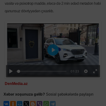
vasitə və psixotrop maddə, eləcə də 2 min ədəd metadon həbi
qanunsuz dövriyyədən çıxarılıb.
Oyna
01:23
DenMedia.az
Xəbər xoşunuza gəlib?
Sosial şəbəkələrdə paylaşın