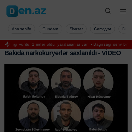
Ana səhifə
Gündəm
Siyasət
Cəmiyyət
Düny
: 1 nəfər öldü, yaralananlar var
Bağırsağı səhv birləşdirdi, xəstəni ö
B
a
k
ı
d
a
n
a
r
k
o
k
u
r
y
e
r
l
ə
r
s
a
x
l
a
n
ı
l
d
ı
-
V
İ
D
E
O