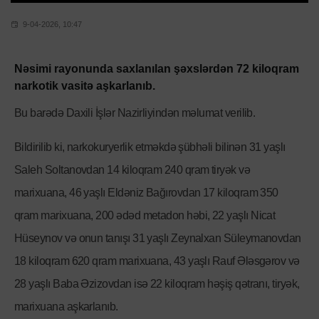
9-04-2026, 10:47
Nəsimi rayonunda saxlanılan şəxslərdən 72 kiloqram
narkotik vasitə aşkarlanıb.
Bu barədə Daxili İşlər Nazirliyindən məlumat verilib.
Bildirilib ki, narkokuryerlik etməkdə şübhəli bilinən 31 yaşlı
Saleh Soltanovdan 14 kiloqram 240 qram tiryək və
marixuana, 46 yaşlı Eldəniz Bağırovdan 17 kiloqram 350
qram marixuana, 200 ədəd metadon həbi, 22 yaşlı Nicat
Hüseynov və onun tanışı 31 yaşlı Zeynalxan Süleymanovdan
18 kiloqram 620 qram marixuana, 43 yaşlı Rauf Ələsgərov və
28 yaşlı Baba Əzizovdan isə 22 kiloqram həşiş qətranı, tiryək,
marixuana aşkarlanıb.