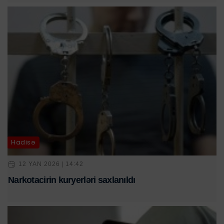
Hadisə
12 YAN 2026 | 14:42
Narkotacirin kuryerləri saxlanıldı