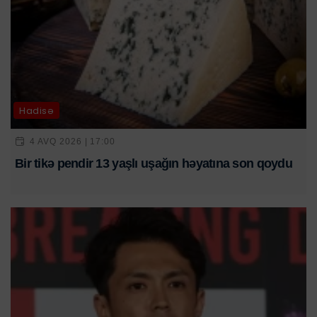
Hadisə
4 AVQ 2026 | 17:00
Bir tikə pendir 13 yaşlı uşağın həyatına son qoydu