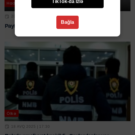
TikTok-da İzlə
Hadisə
20 FEV 2026 | 17:27
Bağla
Paytaxtda 24 kiloqram narkotik ələ keçirildi
Ölkə
18 AVQ 2025 | 17:30