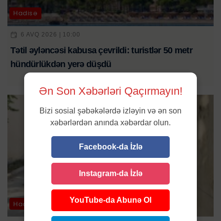
Hadisə
6 AVQ 2026 | 10:00
Tətil əyləncəsi kabusa çevrildi: turistlər 50 metr
hündürlükdən yerə düşdü
Ən Son Xəbərləri Qaçırmayın!
Bizi sosial şəbəkələrdə izləyin və ən son
xəbərlərdən anında xəbərdar olun.
Facebook-da İzlə
Instagram-da İzlə
YouTube-da Abunə Ol
Hadisə