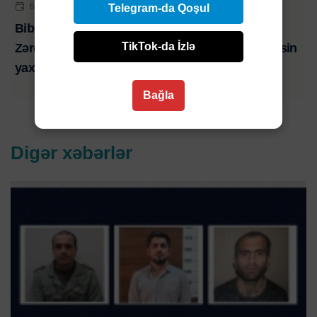
6 AVQ 2026 | 21:01
Telegram-da Qoşul
Bibim həkim səhlənkarlığının qurbanı oldu-
TikTok-da İzlə
Zərdabda baş verən ağır yol qəzasında ölən şəxsin
yaxını şikayət edib-VİDEO
Bağla
Digər xəbərlər