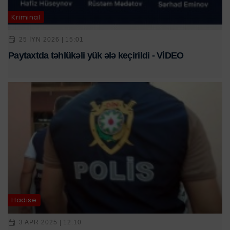
Kriminal
25 IYN 2026 | 15:01
Paytaxtda təhlükəli yük ələ keçirildi - VİDEO
Hadisə
3 APR 2025 | 12:10