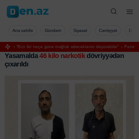
Ana səhifə
Gündəm
Siyasət
Cəmiyyət
Düny
“Bizi bir neçə günə məğlub edəcəklərini düşündülər” – Pezəşkian
A
Yasamalda
46 kilo narkotik
dövriyyədən
çıxarıldı