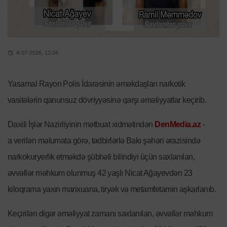
4-07-2026, 12:04
Yasamal Rayon Polis İdarəsinin əməkdaşları narkotik
vasitələrin qanunsuz dövriyyəsinə qarşı əməliyyatlar keçirib.
Daxili İşlər Nazirliyinin mətbuat xidmətindən
DenMedia.az
-
a verilən məlumata görə, tədbirlərlə Bakı şəhəri ərazisində
narkokuryerlik etməkdə şübhəli bilindiyi üçün saxlanılan,
əvvəllər məhkum olunmuş 42 yaşlı Nicat Ağayevdən 23
kiloqrama yaxın marixuana, tiryək və metamfetamin aşkarlanıb.
Keçirilən digər əməliyyat zamanı saxlanılan, əvvəllər məhkum