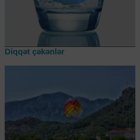
Diqqət çəkənlər