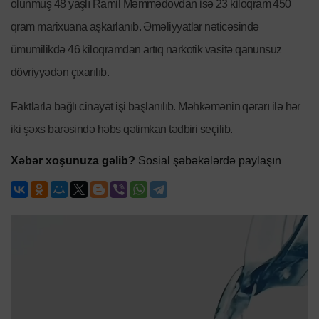
olunmuş 48 yaşlı Ramil Məmmədovdan isə 23 kiloqram 450
qram marixuana aşkarlanıb. Əməliyyatlar nəticəsində
ümumilikdə 46 kiloqramdan artıq narkotik vasitə qanunsuz
dövriyyədən çıxarılıb.
Faktlarla bağlı cinayət işi başlanılıb. Məhkəmənin qərarı ilə hər
iki şəxs barəsində həbs qətimkan tədbiri seçilib.
Xəbər xoşunuza gəlib?
Sosial şəbəkələrdə paylaşın