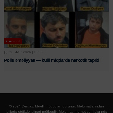
Kriminal
26 MAR 2026 | 13:35
Polis əməliyyatı — külli miqdarda narkotik tapıldı
© 2024 Den.az. Müəllif hüquqları qorunur. Məlumatlarından
istifadə etdikdə istinad mütləqdir. Məlumat internet səhifələrində