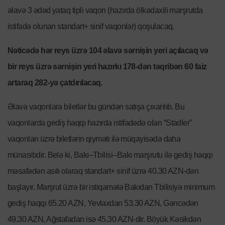
əlavə 3 ədəd yataq tipli vaqon (hazırda ölkədaxili marşrutda
istifadə olunan standart+ sinif vaqonlar) qoşulacaq.
Nəticədə hər reys üzrə 104 əlavə sərnişin yeri açılacaq və
bir reys üzrə sərnişin yeri hazırkı 178-dən təqribən 60 faiz
artaraq 282-yə çatdırılacaq.
Əlavə vaqonlara biletlər bu gündən satışa çıxarılıb. Bu
vaqonlarda gediş haqqı hazırda istifadədə olan “Stadler”
vaqonları üzrə biletlərin qiyməti ilə müqayisədə daha
münasibdir. Belə ki, Bakı–Tbilisi–Bakı marşrutu ilə gediş haqqı
məsafədən asılı olaraq standart+ sinif üzrə 40.30 AZN-dən
başlayır. Marşrut üzrə bir istiqamətə Bakıdan Tbilisiyə minimum
gediş haqqı 65.20 AZN, Yevlaxdan 53.30 AZN, Gəncədən
49.30 AZN, Ağstafadan isə 45.30 AZN-dir. Böyük Kəsikdən