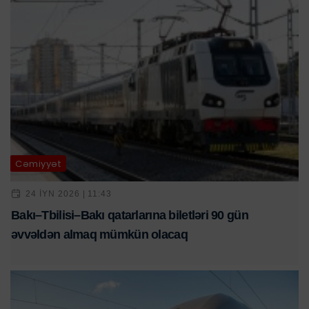
Cəmiyyət
24 IYN 2026 | 11:43
Bakı–Tbilisi–Bakı qatarlarına biletləri 90 gün
əvvəldən almaq mümkün olacaq