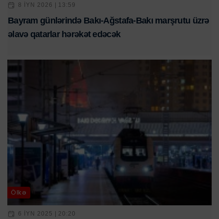
8 IYN 2026 | 13:59
Bayram günlərində Bakı-Ağstafa-Bakı marşrutu üzrə
əlavə qatarlar hərəkət edəcək
Ölkə
6 IYN 2025 | 20:20