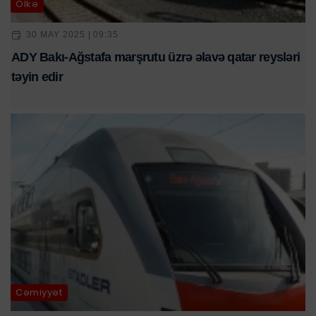
Ölkə
30 MAY 2025 | 09:35
ADY Bakı-Ağstafa marşrutu üzrə əlavə qatar reysləri
təyin edir
Cəmiyyət