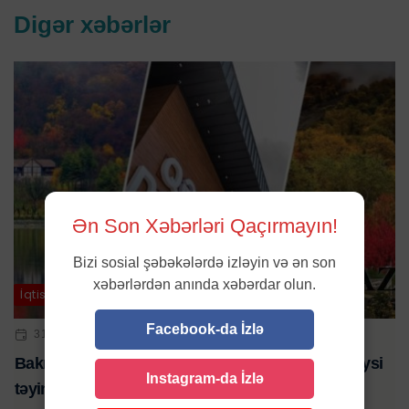
Digər xəbərlər
Ən Son Xəbərləri Qaçırmayın!
Bizi sosial şəbəkələrdə izləyin və ən son
xəbərlərdən anında xəbərdar olun.
İqtisadiyyat
Facebook-da İzlə
31 OKT 2023 | 15:09
Bakı-Qəbələ-Bakı istiqamətində 10 əlavə qatar reysi
Instagram-da İzlə
təyin edildi