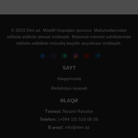
© 2024 Den.az. Müəllif hüquqları qorunur. Məlumatlarından
istifadə etdikdə istinad mütləqdir. Məlumat internet səhifələrində
istifadə edildikdə müvafiq keçidin qoyulması mütləqdir.
SAYT
Haqqımızda
Redaksiya siyasəti
ƏLAQƏ
Təsisçi:
Nizami Rəsulov
Telefon:
(+994 10) 518 06 06
E-poçt:
info@den.az