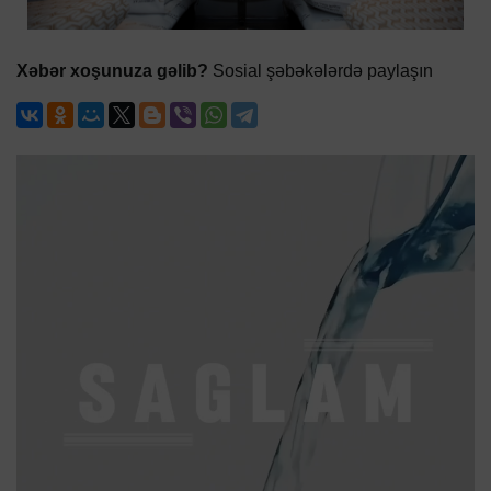
Xəbər xoşunuza gəlib?
Sosial şəbəkələrdə paylaşın