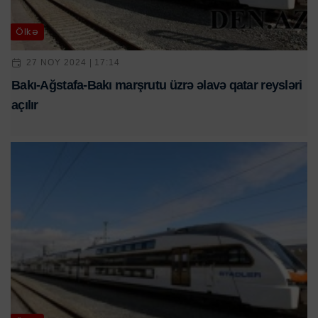
Ölkə
27 NOY 2024 | 17:14
Bakı-Ağstafa-Bakı marşrutu üzrə əlavə qatar reysləri
açılır