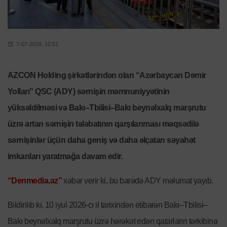
7-07-2026, 12:51
AZCON Holding şirkətlərindən olan “Azərbaycan Dəmir
Yolları” QSC (ADY) sərnişin məmnuniyyətinin
yüksəldilməsi və Bakı–Tbilisi–Bakı beynəlxalq marşrutu
üzrə artan sərnişin tələbatının qarşılanması məqsədilə
sərnişinlər üçün daha geniş və daha əlçatan səyahət
imkanları yaratmağa davam edir.
“Denmedia.az”
xəbər verir ki, bu barədə ADY məlumat yayıb.
Bildirilib ki, 10 iyul 2026-cı il tarixindən etibarən Bakı–Tbilisi–
Bakı beynəlxalq marşrutu üzrə hərəkət edən qatarların tərkibinə