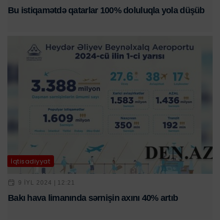
Bu istiqamətdə qatarlar 100% doluluqla yola düşüb
İqtisadiyyat
9 IYL 2024 | 12:21
Bakı hava limanında sərnişin axını 40% artıb