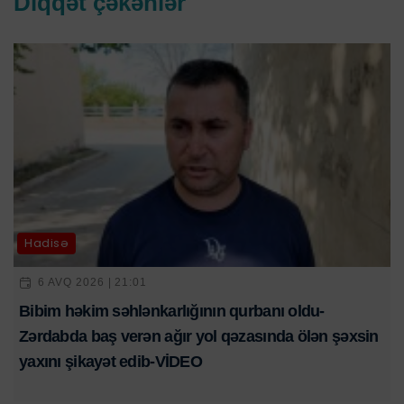
Diqqət çəkənlər
Hadisə
6 AVQ 2026 | 21:01
Bibim həkim səhlənkarlığının qurbanı oldu-
Zərdabda baş verən ağır yol qəzasında ölən şəxsin
yaxını şikayət edib-VİDEO