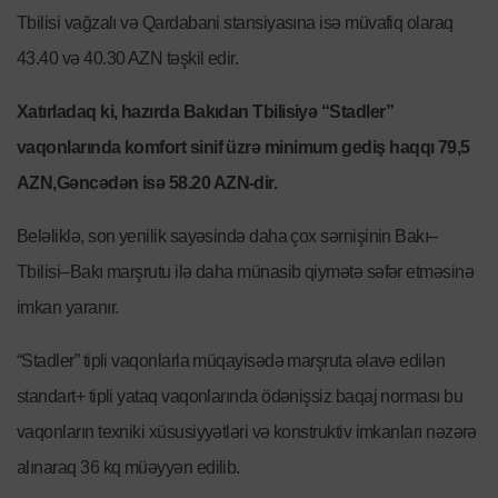
Tbilisi vağzalı və Qardabani stansiyasına isə müvafiq olaraq
43.40 və 40.30 AZN təşkil edir.
Xatırladaq ki, hazırda Bakıdan Tbilisiyə “Stadler”
vaqonlarında komfort sinif üzrə minimum gediş haqqı 79,5
AZN,Gəncədən isə 58.20 AZN-dir.
Beləliklə, son yenilik sayəsində daha çox sərnişinin Bakı–
Tbilisi–Bakı marşrutu ilə daha münasib qiymətə səfər etməsinə
imkan yaranır.
“Stadler” tipli vaqonlarla müqayisədə marşruta əlavə edilən
standart+ tipli yataq vaqonlarında ödənişsiz baqaj norması bu
vaqonların texniki xüsusiyyətləri və konstruktiv imkanları nəzərə
alınaraq 36 kq müəyyən edilib.