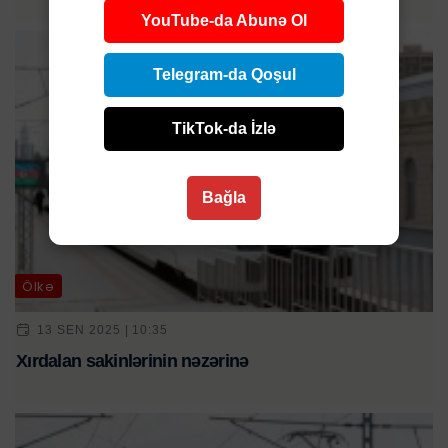
YouTube-da Abunə Ol
Telegram-da Qoşul
TikTok-da İzlə
Bağla
Ölkə
13 SEN 2025 | 10:35
Xırdalan sakinlərinin nəzərinə