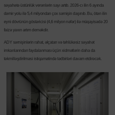
səyahətə üstünlük verənlərin sayı artıb. 2026-cı ilin 6 ayında
dəmir yolu ilə 5,4 milyondan çox sərnişin daşınıb. Bu, ötən ilin
eyni dövrünün göstəricisi (4,6 milyon nəfər) ilə müqayisədə 20
faizə yaxın artım deməkdir.
ADY sərnişinlərin rahat, əlçatan və təhlükəsiz səyahət
imkanlarından faydalanması üçün xidmətlərin daha da
təkmilləşdirilməsi istiqamətində tədbirləri davam etdirəcək.