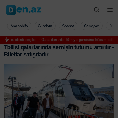
Ana səhifə
Gündəm
Siyasət
Cəmiyyət
Düny
di
Qara dənizdə Türkiyə gəmisinə hücum edildi
ABŞ-nin maliyyə
T
b
i
l
i
s
i
q
a
t
a
r
l
a
r
ı
n
d
a
s
ə
r
n
i
ş
i
n
t
u
t
u
m
u
a
r
t
ı
r
ı
l
ı
r
-
B
i
l
e
t
l
ə
r
s
a
t
ı
ş
d
a
d
ı
r