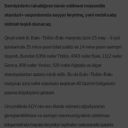
Sərnişinlərin rahatlığının təmin edilməsi məqsədilə
standart+ vaqonlarında səyyar keytrinq, yəni mobil satış
xidməti təşkil olunacaq.
Qeyd edək ki, Bakı–Tbilisi–Bakı marşrutu üzrə 25 may – 6 iyul
tarixlərində 25 minə yaxın bilet satılıb və 14 minə yaxın sərnişin
daşınıb. Bundan 6356 nəfər Tbilisi, 4343 nəfər Bakı, 1112 nəfər
Gəncə, 808 nəfər Yevlax, 520 nəfər Ağstafa və digər
stansiyalardan qatara minik edib. Bu da Bakı–Tbilisi–Bakı
marşrutu üzrə səfər edənlərin təqribən 40 faizinin bölgələrin
payına düşdüyünü göstərir.
Ümumilikdə ADY-nin son illərdə xidmət coğrafiyasının
genişləndirilməsi və sərnişin məmnuniyyətinin artırılması
istiqamətində həyata keçirdiyi layihələr nəticəsində qatarla