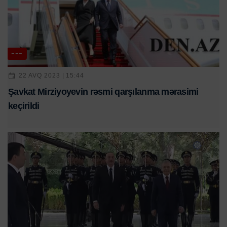
---
22 AVQ 2023 | 15:44
Şavkat Mirziyoyevin rəsmi qarşılanma mərasimi
keçirildi