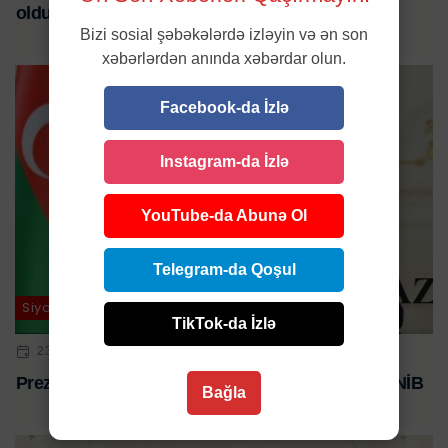
oldu
Bizi sosial şəbəkələrdə izləyin və ən son
xəbərlərdən anında xəbərdar olun.
Facebook-da İzlə
Instagram-da İzlə
YouTube-da Abunə Ol
Telegram-da Qoşul
Siyasət
TikTok-da İzlə
23 MAY 2024 | 10:26
Prezidentlərin təkbətək görüşü başladı - YENİLƏNİB
Bağla