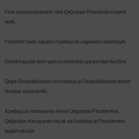
Fəxri qarovul dəstəsinin rəisi Qırğızıstan Prezidentinə raport
verib.
Prezident Sadır Japarov Azərbaycan əsgərlərini salamlayıb.
Dövlət başçıları fəxri qarovul dəstəsinin qarşısından keçiblər.
Qırğız Respublikasının və Azərbaycan Respublikasının dövlət
himnləri səsləndirilib.
Azərbaycan nümayəndə heyəti Qırğızıstan Prezidentinə,
Qırğızıstan nümayəndə heyəti isə Azərbaycan Prezidentinə
təqdim olunub.