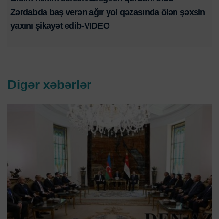
Zərdabda baş verən ağır yol qəzasında ölən şəxsin
yaxını şikayət edib-VİDEO
Digər xəbərlər