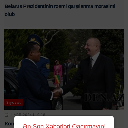
Belarus Prezidentinin rəsmi qarşılanma mərasimi
olub
Siyasət
4 APR 2024 | 10:18
Konqo Prezidentinin rəsmi qarşılanma mərasimi
Ən Son Xəbərləri Qaçırmayın!