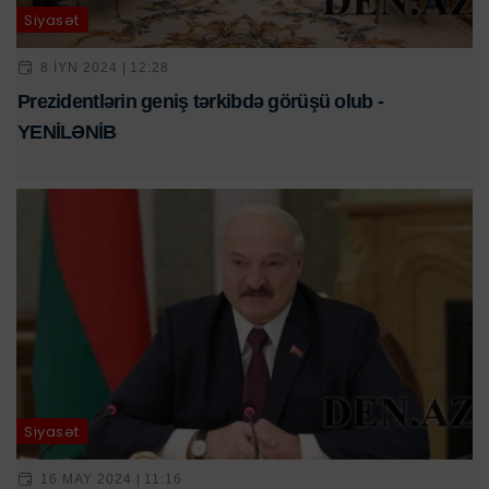
Siyasət
8 IYN 2024 | 12:28
Prezidentlərin geniş tərkibdə görüşü olub -
YENİLƏNİB
Siyasət
16 MAY 2024 | 11:16