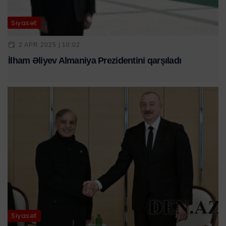
Siyasət
2 APR 2025 | 10:02
İlham Əliyev Almaniya Prezidentini qarşıladı
Siyasət