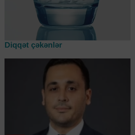
Diqqət çəkənlər