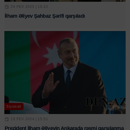
24 FEV 2025 | 10:22
İlham Əliyev Şahbaz Şərifi qarşıladı
Siyasət
19 FEV 2024 | 15:51
Prezident İlham Əliyevin Ankarada rəsmi qarşılanma