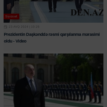
Siyasət
23 AVQ 2024 | 10:26
Prezidentin Daşkənddə rəsmi qarşılanma mərasimi
oldu - Video