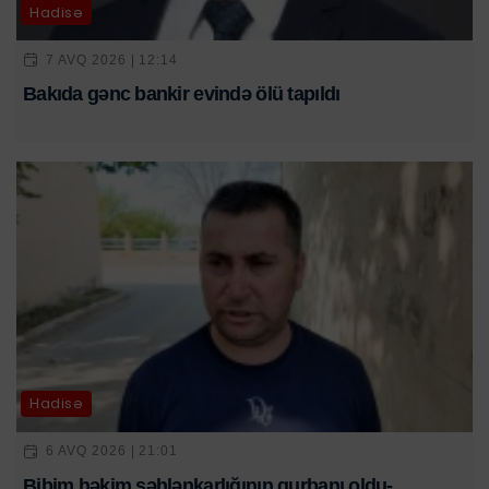
Hadisə
7 AVQ 2026 | 12:14
Bakıda gənc bankir evində ölü tapıldı
Hadisə
6 AVQ 2026 | 21:01
Bibim həkim səhlənkarlığının qurbanı oldu-