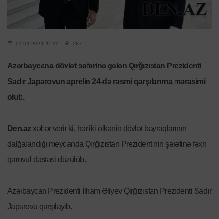
24-04-2024, 11:42
257
Azərbaycana dövlət səfərinə gələn Qırğızıstan Prezidenti
Sadır Japarovun aprelin 24-də rəsmi qarşılanma mərasimi
olub.
Den.az
xəbər verir ki, hər iki ölkənin dövlət bayraqlarının
dalğalandığı meydanda Qırğızıstan Prezidentinin şərəfinə fəxri
qarovul dəstəsi düzülüb.
Azərbaycan Prezidenti İlham Əliyev Qırğızıstan Prezidenti Sadır
Japarovu qarşılayıb.