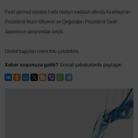
Fəxri qarovul dəstəsi hərbi marşın sədaları altında Azərbaycan
Prezidenti İlham Əliyevin və Qırğızıstan Prezidenti Sadır
Japarovun qarşısından keçib.
Dövlət başçıları rəsmi foto çəkdiriblər.
Xəbər xoşunuza gəlib?
Sosial şəbəkələrdə paylaşın