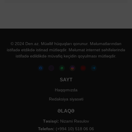
© 2024 Den.az. Müəllif hüquqları qorunur. Məlumatlarından
istifadə etdikdə istinad mütləqdir. Məlumat internet səhifələrində
istifadə edildikdə müvafiq keçidin qoyulması mütləqdir.
SAYT
Haqqımızda
Redaksiya siyasəti
ƏLAQƏ
Təsisçi:
Nizami Rəsulov
Telefon:
(+994 10) 518 06 06