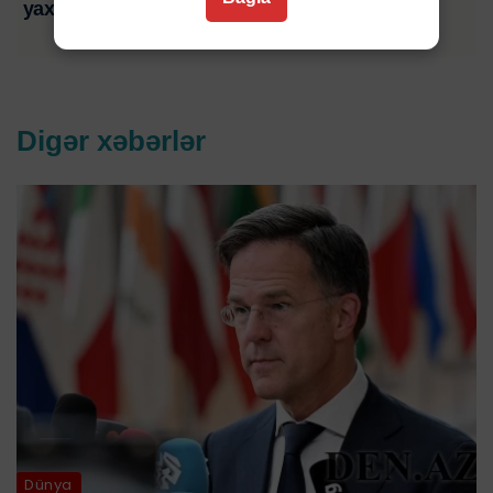
yaxını şikayət edib-VİDEO
Digər xəbərlər
Dünya