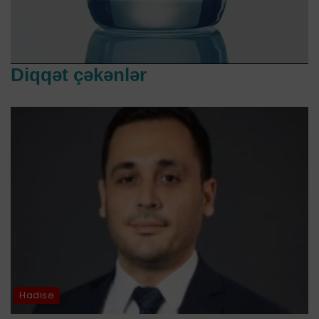
Diqqət çəkənlər
Hadisə