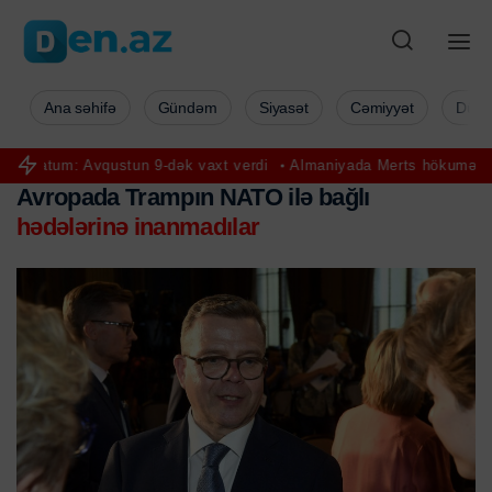
Ana səhifə
Gündəm
Siyasət
Cəmiyyət
Düny
um: Avqustun 9-dək vaxt verdi
Almaniyada Merts hökumətinə qarşı e
Avropada Trampın NATO ilə bağlı
hədələrinə inanmadılar