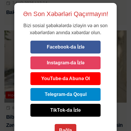
7 AVQ 2026 | 12:14
Bakıda gənc bankir evində ölü tapıldı
Ən Son Xəbərləri Qaçırmayın!
Bizi sosial şəbəkələrdə izləyin və ən son
xəbərlərdən anında xəbərdar olun.
Facebook-da İzlə
Instagram-da İzlə
YouTube-da Abunə Ol
Telegram-da Qoşul
Hadisə
6 AVQ 2026 | 21:01
TikTok-da İzlə
Bibim həkim səhlənkarlığının qurbanı oldu-
Zərdabda baş verən ağır yol qəzasında ölən şəxsin
Bağla