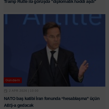
Tramp Rutte ilə görüşdə "diplomatik həddi aşdı"
Gündəm
2 APR 2026 | 10:00
NATO baş katibi İran fonunda “hesablaşma” üçün
ABŞ-a gedəcək