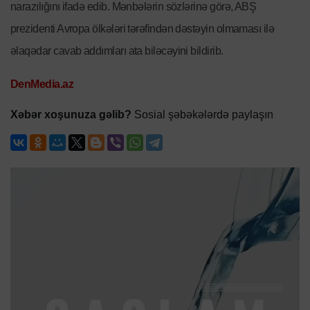
narazılığını ifadə edib. Mənbələrin sözlərinə görə, ABŞ
prezidenti Avropa ölkələri tərəfindən dəstəyin olmaması ilə
əlaqədar cavab addımları ata biləcəyini bildirib.
DenMedia.az
Xəbər xoşunuza gəlib?
Sosial şəbəkələrdə paylaşın