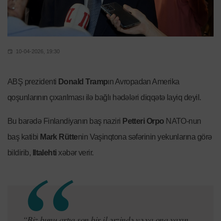
10-04-2026, 19:30
ABŞ prezidenti
Donald Tramp
ın Avropadan Amerika
qoşunlarının çıxarılması ilə bağlı hədələri diqqətə layiq deyil.
Bu barədə Finlandiyanın baş naziri
Petteri Orpo
NATO-nun
baş katibi
Mark Rütte
nin Vaşinqtona səfərinin yekunlarına görə
bildirib,
Iltalehti
xəbər verir.
“Biz bunu artıq son bir il ərzində və ya ona yaxın