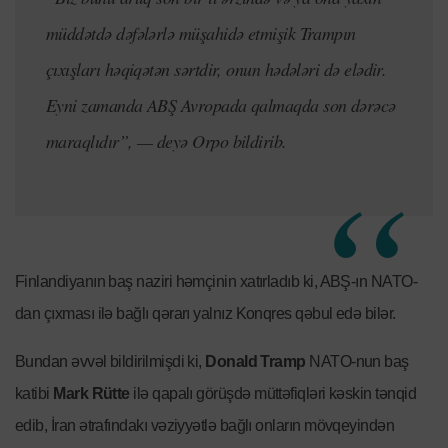
müddətdə dəfələrlə müşahidə etmişik Trampın
çıxışları həqiqətən sərtdir, onun hədələri də elədir.
Eyni zamanda ABŞ Avropada qalmaqda son dərəcə
maraqlıdır”, — deyə Orpo bildirib.
Finlandiyanın baş naziri həmçinin xatırladıb ki, ABŞ-ın NATO-
dan çıxması ilə bağlı qərarı yalnız Konqres qəbul edə bilər.
Bundan əvvəl bildirilmişdi ki,
Donald Tramp
NATO-nun baş
katibi
Mark Rütte
ilə qapalı görüşdə müttəfiqləri kəskin tənqid
edib, İran ətrafındakı vəziyyətlə bağlı onların mövqeyindən