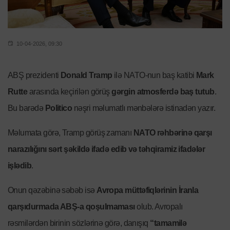
10-04-2026, 09:30
ABŞ prezidenti
Donald Tramp
ilə NATO-nun baş katibi
Mark
Rutte
arasında keçirilən görüş
gərgin atmosferdə baş tutub
.
Bu barədə
Politico
nəşri məlumatlı mənbələrə istinadən yazır.
Məlumata görə, Tramp görüş zamanı
NATO rəhbərinə qarşı
narazılığını sərt şəkildə ifadə edib və təhqiramiz ifadələr
işlədib
.
Onun qəzəbinə səbəb isə
Avropa müttəfiqlərinin İranla
qarşıdurmada ABŞ-a qoşulmaması
olub. Avropalı
rəsmilərdən birinin sözlərinə görə, danışıq
“tamamilə