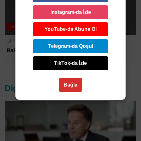
Instagram-da İzlə
Hadisə
YouTube-da Abunə Ol
7 AVQ 2026 | 12:14
Telegram-da Qoşul
Bakıda gənc bankir evində ölü tapıldı
TikTok-da İzlə
Bağla
Digər xəbərlər