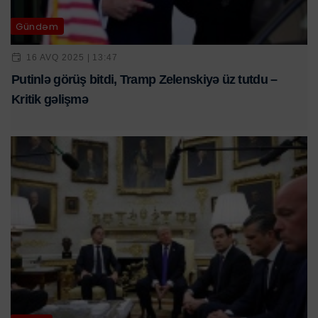
Gündəm
16 AVQ 2025 | 13:47
Putinlə görüş bitdi, Tramp Zelenskiyə üz tutdu –
Kritik gəlişmə