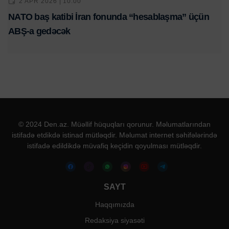
2 APR 2026 | 10:00
NATO baş katibi İran fonunda “hesablaşma” üçün
ABŞ-a gedəcək
© 2024 Den.az. Müəllif hüquqları qorunur. Məlumatlarından
istifadə etdikdə istinad mütləqdir. Məlumat internet səhifələrində
istifadə edildikdə müvafiq keçidin qoyulması mütləqdir.
SAYT
Haqqımızda
Redaksiya siyasəti