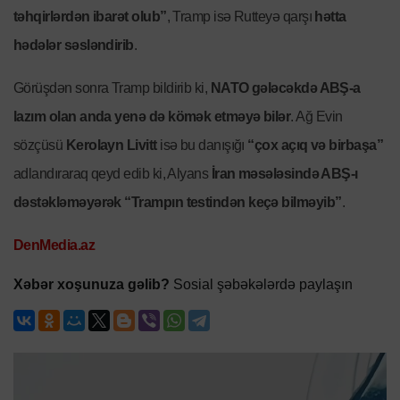
təhqirlərdən ibarət olub”
, Tramp isə Rutteyə qarşı
hətta
hədələr səsləndirib
.
Görüşdən sonra Tramp bildirib ki,
NATO gələcəkdə ABŞ-a
lazım olan anda yenə də kömək etməyə bilər
. Ağ Evin
sözçüsü
Kerolayn Livitt
isə bu danışığı
“çox açıq və birbaşa”
adlandıraraq qeyd edib ki, Alyans
İran məsələsində ABŞ-ı
dəstəkləməyərək “Trampın testindən keçə bilməyib”
.
DenMedia.az
Xəbər xoşunuza gəlib?
Sosial şəbəkələrdə paylaşın