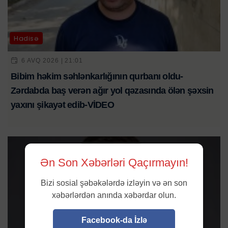
Hadisə
6 AVQ 2026 | 21:01
Bibim həkim səhlənkarlığının qurbanı oldu-
Zərdabda baş verən ağır yol qəzasında ölən şəxsin
yaxını şikayət edib-VİDEO
Ən Son Xəbərləri Qaçırmayın!
Bizi sosial şəbəkələrdə izləyin və ən son
xəbərlərdən anında xəbərdar olun.
Facebook-da İzlə