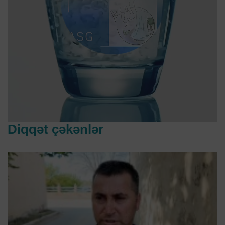
Diqqət çəkənlər