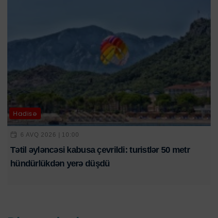
Hadisə
6 AVQ 2026 | 10:00
Tətil əyləncəsi kabusa çevrildi: turistlər 50 metr
hündürlükdən yerə düşdü