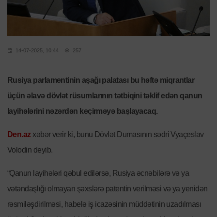
14-07-2025, 10:44
257
Rusiya parlamentinin aşağı palatası bu həftə miqrantlar
üçün əlavə dövlət rüsumlarının tətbiqini təklif edən qanun
layihələrini nəzərdən keçirməyə başlayacaq.
Den.az
xəbər verir ki, bunu Dövlət Dumasının sədri Vyaçeslav
Volodin deyib.
“Qanun layihələri qəbul edilərsə, Rusiya əcnəbilərə və ya
vətəndaşlığı olmayan şəxslərə patentin verilməsi və ya yenidən
rəsmiləşdirilməsi, habelə iş icazəsinin müddətinin uzadılması