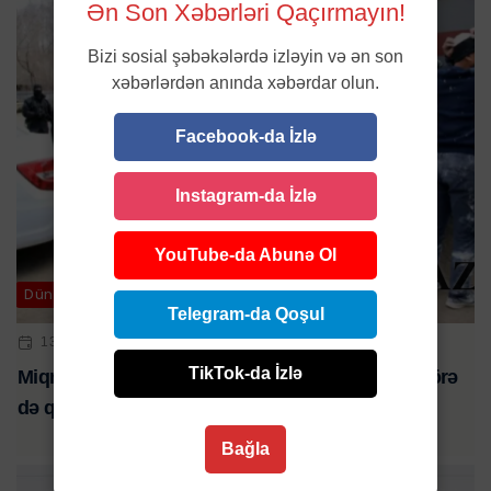
Ən Son Xəbərləri Qaçırmayın!
Bizi sosial şəbəkələrdə izləyin və ən son
xəbərlərdən anında xəbərdar olun.
Facebook-da İzlə
Instagram-da İzlə
YouTube-da Abunə Ol
Dünya
Telegram-da Qoşul
13 IYL 2024 | 10:34
TikTok-da İzlə
Miqrantlar Rusiyadan bu qanun pozuntularına görə
də qovulacaqlar
Bağla