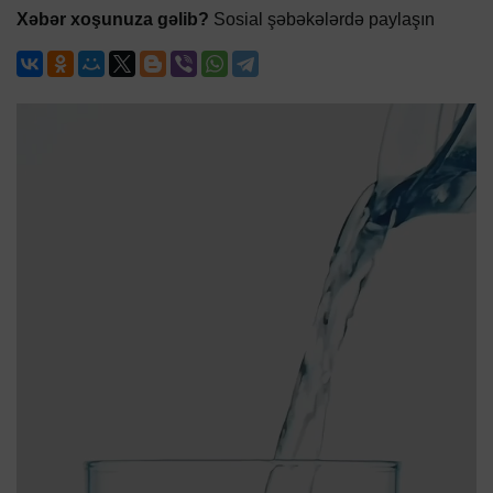
Xəbər xoşunuza gəlib?
Sosial şəbəkələrdə paylaşın