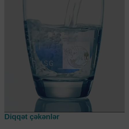
Diqqət çəkənlər