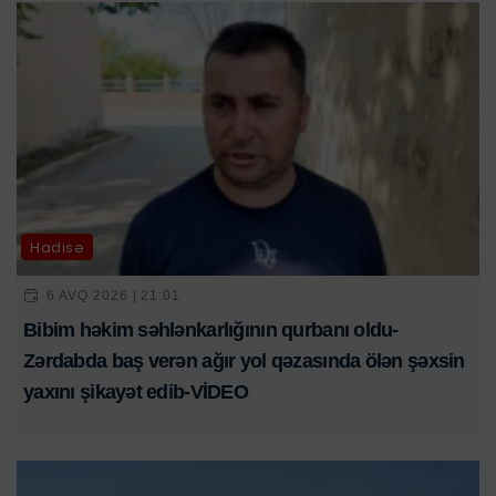
Hadisə
6 AVQ 2026 | 21:01
Bibim həkim səhlənkarlığının qurbanı oldu-
Zərdabda baş verən ağır yol qəzasında ölən şəxsin
yaxını şikayət edib-VİDEO