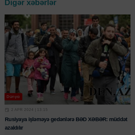
Digər xəbərlər
Dünya
2 APR 2024 | 13:15
Rusiyaya işləməyə gedənlərə BƏD XƏBƏR: müddət
azaldılır