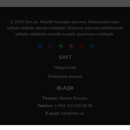
© 2024 Den.az. Müəllif hüquqları qorunur. Məlumatlarından
istifadə etdikdə istinad mütləqdir. Məlumat internet səhifələrində
istifadə edildikdə müvafiq keçidin qoyulması mütləqdir.
SAYT
Haqqımızda
Redaksiya siyasəti
ƏLAQƏ
Təsisçi:
Nizami Rəsulov
Telefon:
(+994 10) 518 06 06
E-poçt:
info@den.az