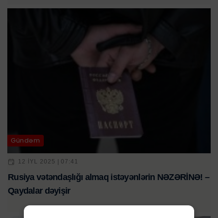
Gündəm
12 IYL 2025 | 07:41
Rusiya vətəndaşlığı almaq istəyənlərin NƏZƏRİNƏ! –
Qaydalar dəyişir