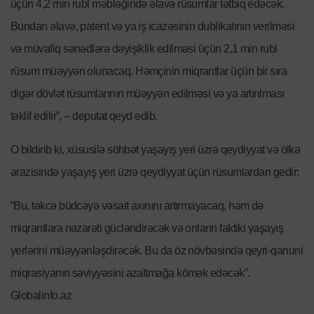
üçün 4,2 min rubl məbləğində əlavə rüsumlar tətbiq edəcək.
Bundan əlavə, patent və ya iş icazəsinin dublikatının verilməsi
və müvafiq sənədlərə dəyişiklik edilməsi üçün 2,1 min rubl
rüsum müəyyən olunacaq. Həmçinin miqrantlar üçün bir sıra
digər dövlət rüsumlarının müəyyən edilməsi və ya artırılması
təklif edilir”, – deputat qeyd edib.
O bildirib ki, xüsusilə söhbət yaşayış yeri üzrə qeydiyyat və ölkə
ərazisində yaşayış yeri üzrə qeydiyyat üçün rüsumlardan gedir:
“Bu, təkcə büdcəyə vəsait axınını artırmayacaq, həm də
miqrantlara nəzarəti gücləndirəcək və onların faktiki yaşayış
yerlərini müəyyənləşdirəcək. Bu da öz növbəsində qeyri-qanuni
miqrasiyanın səviyyəsini azaltmağa kömək edəcək”.
Globalinfo.az