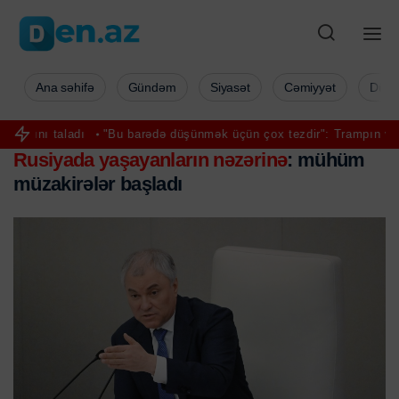
Ana səhifə
Gündəm
Siyasət
Cəmiyyət
Düny
"Bu barədə düşünmək üçün çox tezdir": Trampın varisi kim olacaq
Rusiyada yaşayanların nəzərinə
: mühüm
müzakirələr başladı