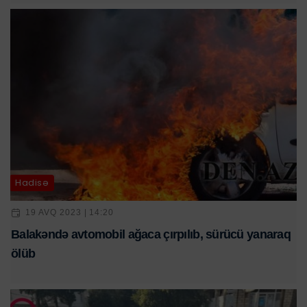
Hadisə
19 AVQ 2023 | 14:20
Balakəndə avtomobil ağaca çırpılıb, sürücü yanaraq
ölüb