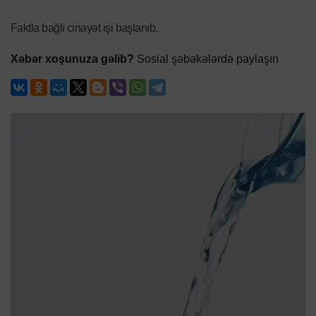
Faktla bağlı cinayət işi başlanıb.
Xəbər xoşunuza gəlib?
Sosial şəbəkələrdə paylaşın