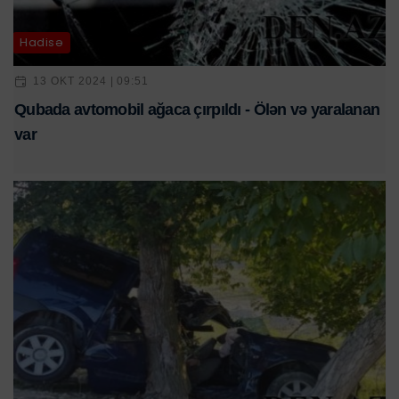
Hadisə
13 OKT 2024 | 09:51
Qubada avtomobil ağaca çırpıldı - Ölən və yaralanan
var