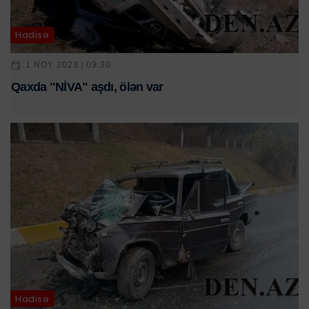
Hadisə
1 NOY 2023 | 09:30
Qaxda "NİVA" aşdı, ölən var
Hadisə