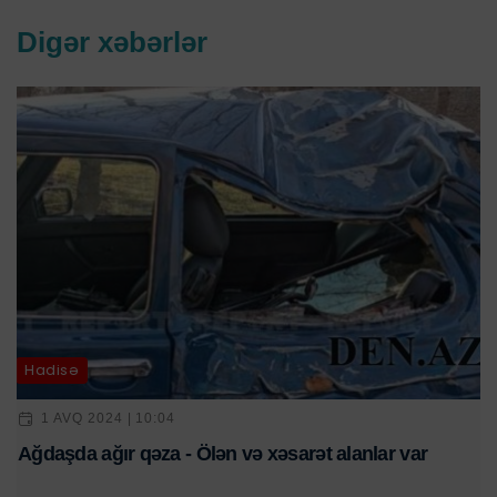
Digər xəbərlər
Hadisə
1 AVQ 2024 | 10:04
Ağdaşda ağır qəza - Ölən və xəsarət alanlar var