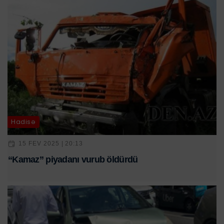
Hadisə
15 FEV 2025 | 20:13
“Kamaz” piyadanı vurub öldürdü