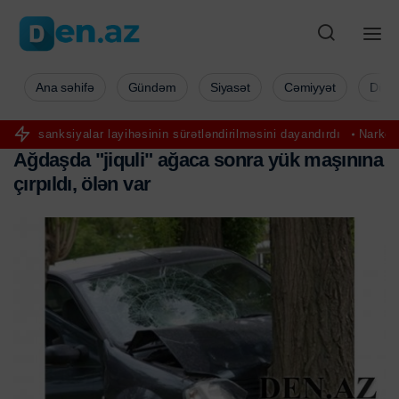
Ana səhifə
Gündəm
Siyasət
Cəmiyyət
Düny
 layihəsinin sürətləndirilməsini dayandırdı
Narkobaronla əlbir olub
A
ğ
d
a
ş
d
a
"
j
i
q
u
l
i
"
a
ğ
a
c
a
s
o
n
r
a
y
ü
k
m
a
ş
ı
n
ı
n
a
ç
ı
r
p
ı
l
d
ı
,
ö
l
ə
n
v
a
r