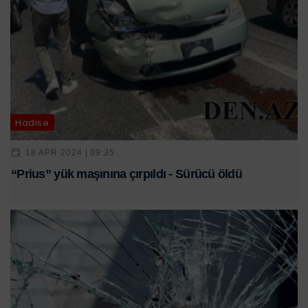
Hadisə
18 APR 2024 | 09:35
“Prius” yük maşınına çırpıldı - Sürücü öldü