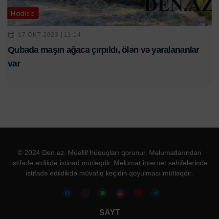
Hadisə
17 OKT 2023 | 11:14
Qubada maşın ağaca çırpıldı, ölən və yaralananlar
var
© 2024 Den.az. Müəllif hüquqları qorunur. Məlumatlarından
istifadə etdikdə istinad mütləqdir. Məlumat internet səhifələrində
istifadə edildikdə müvafiq keçidin qoyulması mütləqdir.
SAYT