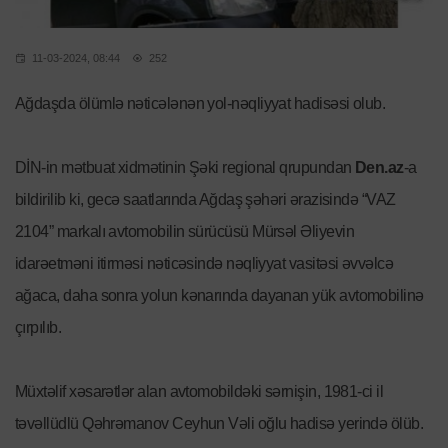
11-03-2024, 08:44
252
Ağdaşda ölümlə nəticələnən yol-nəqliyyat hadisəsi olub.
DİN-in mətbuat xidmətinin Şəki regional qrupundan
Den.az
-a
bildirilib ki, gecə saatlarında Ağdaş şəhəri ərazisində “VAZ
2104” markalı avtomobilin sürücüsü Mürsəl Əliyevin
idarəetməni itirməsi nəticəsində nəqliyyat vasitəsi əvvəlcə
ağaca, daha sonra yolun kənarında dayanan yük avtomobilinə
çırpılıb.
Müxtəlif xəsarətlər alan avtomobildəki sərnişin, 1981-ci il
təvəllüdlü Qəhrəmanov Ceyhun Vəli oğlu hadisə yerində ölüb.