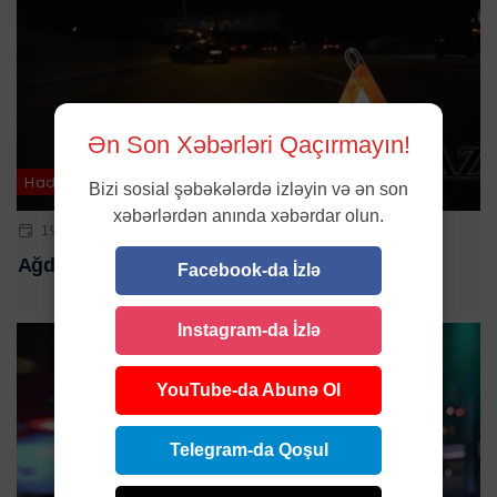
Ən Son Xəbərləri Qaçırmayın!
Hadisə
Bizi sosial şəbəkələrdə izləyin və ən son
xəbərlərdən anında xəbərdar olun.
19 YAN 2024 | 21:39
Ağdaşda DƏHŞƏTLİqəza: 2 ÖLÜ, 4 YARALI
Facebook-da İzlə
Instagram-da İzlə
YouTube-da Abunə Ol
Telegram-da Qoşul