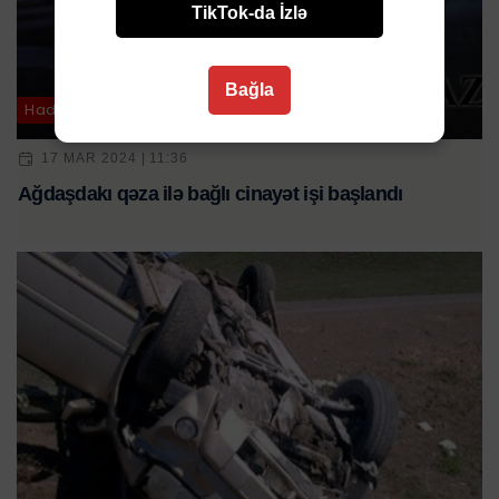
TikTok-da İzlə
Bağla
Hadisə
17 MAR 2024 | 11:36
Ağdaşdakı qəza ilə bağlı cinayət işi başlandı