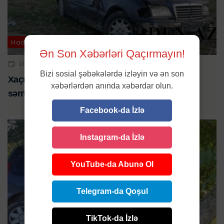
Hadisə
Ən Son Xəbərləri Qaçırmayın!
16 FEV 2025 | 22:46
Bizi sosial şəbəkələrdə izləyin və ən son
Xaçmazda maşın ağaca çırpıldı: sürücü öldü,
xəbərlərdən anında xəbərdar olun.
sərnişin yaralandı
Facebook-da İzlə
Instagram-da İzlə
YouTube-da Abunə Ol
Telegram-da Qoşul
TikTok-da İzlə