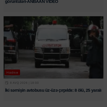
görüntüləri-ANBAAN VİDEO
Hadisə
8 AVQ 2026 | 18:00
İki sərnişin avtobusu üz-üzə çırpıldıı: 8 ölü, 25 yaralı