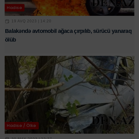
Hadisə
19 AVQ 2023 | 14:20
Balakəndə avtomobil ağaca çırpılıb, sürücü yanaraq
ölüb
Hadisə / Ölkə