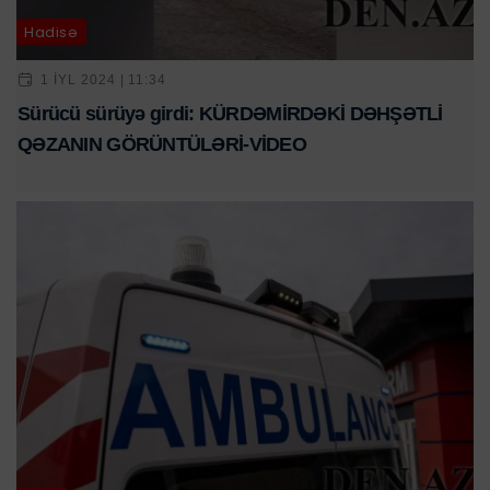
Hadisə
1 IYL 2024 | 11:34
Sürücü sürüyə girdi: KÜRDƏMİRDƏKİ DƏHŞƏTLİ
QƏZANIN GÖRÜNTÜLƏRİ-VİDEO