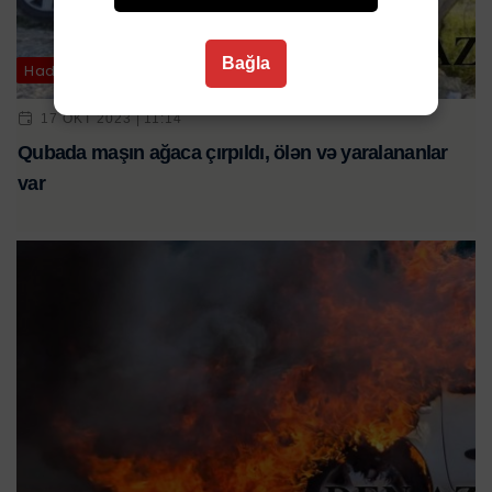
Bağla
Hadisə
17 OKT 2023 | 11:14
Qubada maşın ağaca çırpıldı, ölən və yaralananlar
var