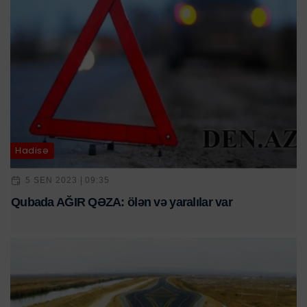
Hadisə
5 SEN 2023 | 09:35
Qubada AĞIR QƏZA: ölən və yaralılar var