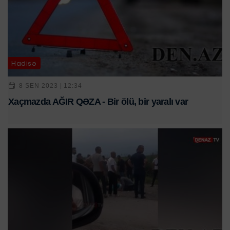
Hadisə
8 SEN 2023 | 12:34
Xaçmazda AĞIR QƏZA - Bir ölü, bir yaralı var