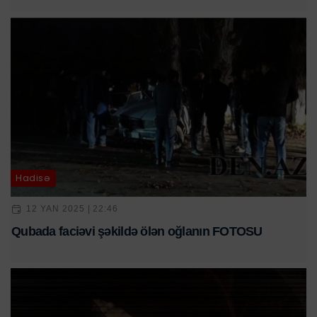
Hadisə
12 YAN 2025 | 22:46
Qubada faciəvi şəkildə ölən oğlanın FOTOSU