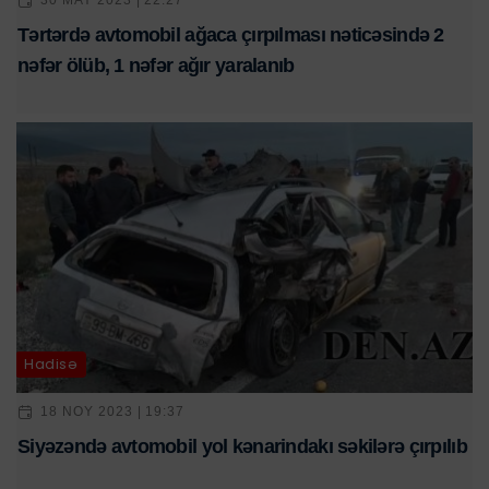
30 MAY 2023 | 22:27
Tərtərdə avtomobil ağaca çırpılması nəticəsində 2
nəfər ölüb, 1 nəfər ağır yaralanıb
Hadisə
18 NOY 2023 | 19:37
Siyəzəndə avtomobil yol kənarindakı səkilərə çırpılıb