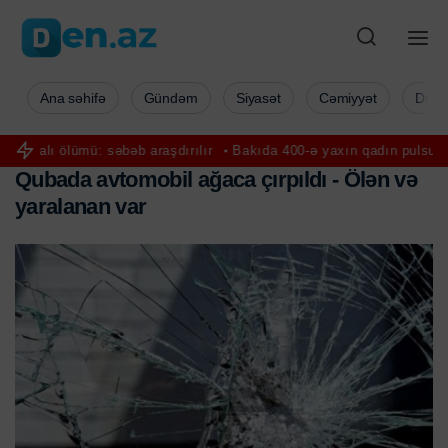
Ana səhifə
Gündəm
Siyasət
Cəmiyyət
Düny
 səbəb araşdırılır
Bakıda 400-ə yaxın qadın pulsuz onkoloji müayi
Q
u
b
a
d
a
a
v
t
o
m
o
b
i
l
a
ğ
a
c
a
ç
ı
r
p
ı
l
d
ı
-
Ö
l
ə
n
v
ə
y
a
r
a
l
a
n
a
n
v
a
r