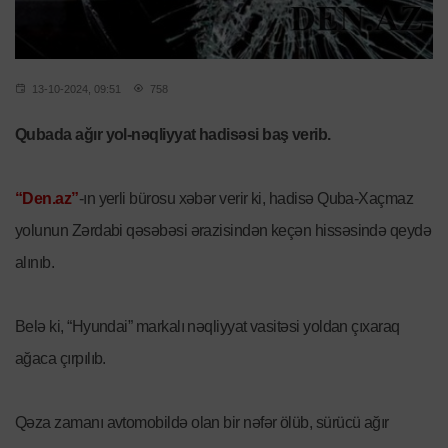
13-10-2024, 09:51
758
Qubada ağır yol-nəqliyyat hadisəsi baş verib.
“Den.az”
-ın yerli bürosu xəbər verir ki, hadisə Quba-Xaçmaz
yolunun Zərdabi qəsəbəsi ərazisindən keçən hissəsində qeydə
alınıb.
Belə ki, “Hyundai” markalı nəqliyyat vasitəsi yoldan çıxaraq
ağaca çırpılıb.
Qəza zamanı avtomobildə olan bir nəfər ölüb, sürücü ağır