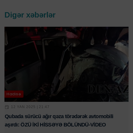
Digər xəbərlər
Hadisə
12 YAN 2025 | 21:47
Qubada sürücü ağır qəza törədərək avtomobili
aşırdı: ÖZÜ İKİ HİSSƏYƏ BÖLÜNDÜ-VİDEO