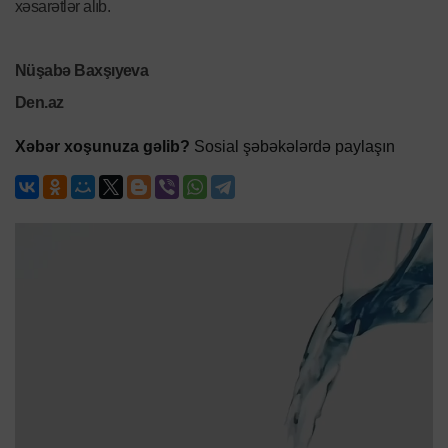
xəsarətlər alıb.
Nüşabə Baxşıyeva
Den.az
Xəbər xoşunuza gəlib?
Sosial şəbəkələrdə paylaşın