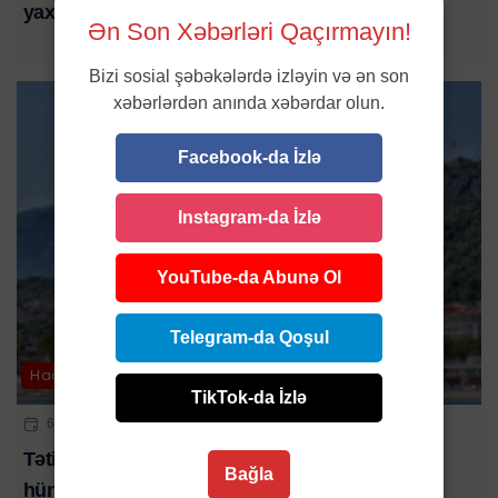
yaxını şikayət edib-VİDEO
Ən Son Xəbərləri Qaçırmayın!
Bizi sosial şəbəkələrdə izləyin və ən son
xəbərlərdən anında xəbərdar olun.
Facebook-da İzlə
Instagram-da İzlə
YouTube-da Abunə Ol
Telegram-da Qoşul
Hadisə
TikTok-da İzlə
6 AVQ 2026 | 10:00
Tətil əyləncəsi kabusa çevrildi: turistlər 50 metr
Bağla
hündürlükdən yerə düşdü