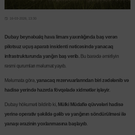
16-03-2026, 13:30
Dubay beynəlxalq hava limanı yaxınlığında baş verən
pilotsuz uçuş aparatı insidenti nəticəsində yanacaq
infrastrukturunda yanğın baş verib.
Bu barədə əmirliyin
rəsmi qurumları məlumat yayıb.
Məlumata görə,
yanacaq rezervuarlarından biri zədələnib və
hadisə yerində hazırda fövqəladə xidmətlər işləyir
.
Dubay hökuməti bildirib ki,
Mülki Müdafiə qüvvələri hadisə
yerinə operativ şəkildə gəlib və yanğının söndürülməsi ilə
yanaşı ərazinin yoxlanmasına başlayıb
.