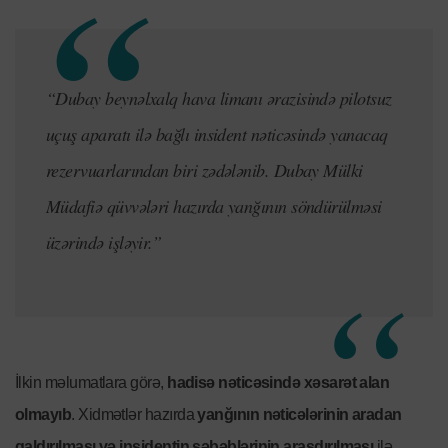
“Dubay beynəlxalq hava limanı ərazisində pilotsuz
uçuş aparatı ilə bağlı insident nəticəsində yanacaq
rezervuarlarından biri zədələnib. Dubay Mülki
Müdafiə qüvvələri hazırda yanğının söndürülməsi
üzərində işləyir.”
İlkin məlumatlara görə,
hadisə nəticəsində xəsarət alan
olmayıb
. Xidmətlər hazırda
yanğının nəticələrinin aradan
qaldırılması və insidentin səbəblərinin araşdırılması
ilə