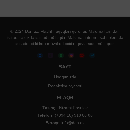
© 2024 Den.az. Müəllif hüquqları qorunur. Məlumatlarından
istifadə etdikdə istinad mütləqdir. Məlumat internet səhifələrində
istifadə edildikdə müvafiq keçidin qoyulması mütləqdir.
SAYT
Haqqımızda
Redaksiya siyasəti
ƏLAQƏ
Təsisçi:
Nizami Rəsulov
Telefon:
(+994 10) 518 06 06
E-poçt:
info@den.az