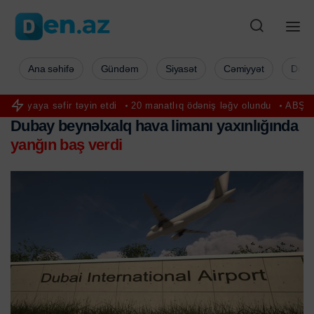
Ana səhifə
Gündəm
Siyasət
Cəmiyyət
Düny
ya səfir təyin etdi
20 manatlıq ödəniş ləğv olundu
ABŞ və İran a
Dubay beynəlxalq hava limanı yaxınlığında
yanğın baş verdi