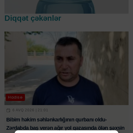
Diqqət çəkənlər
Hadisə
6 AVQ 2026 | 21:01
Bibim həkim səhlənkarlığının qurbanı oldu-
Zərdabda baş verən ağır yol qəzasında ölən şəxsin