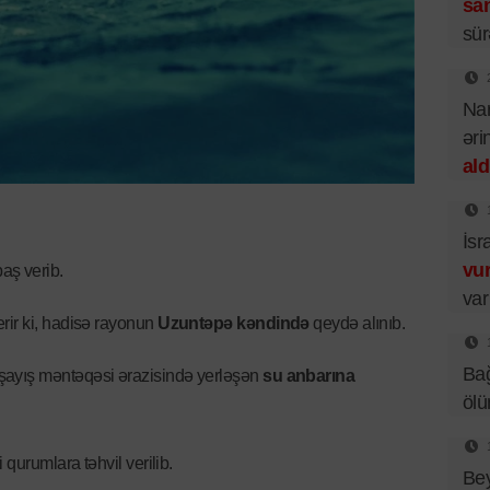
sa
sür
Nar
əri
ald
İsr
vu
aş verib.
var
erir ki, hadisə rayonun
Uzuntəpə kəndində
qeydə alınıb.
Bağ
ayış məntəqəsi ərazisində yerləşən
su anbarına
ölü
 qurumlara təhvil verilib.
Bey