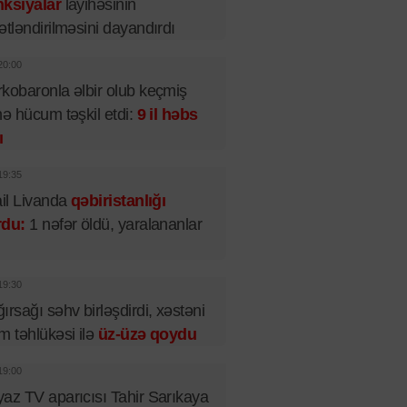
nksiyalar
layihəsinin
ətləndirilməsini dayandırdı
20:00
kobaronla əlbir olub keçmiş
nə hücum təşkil etdi:
9 il həbs
ı
19:35
ail Livanda
qəbiristanlığı
rdu:
1 nəfər öldü, yaralananlar
19:30
ırsağı səhv birləşdirdi, xəstəni
m təhlükəsi ilə
üz-üzə qoydu
19:00
az TV aparıcısı Tahir Sarıkaya