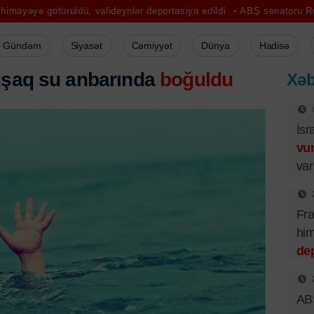
üldü, valideynlər deportasiya edildi
ABŞ senatoru Rusiyaya qarşı ye
Gündəm
Siyasət
Cəmiyyət
Dünya
Hadisə
 uşaq su anbarında
boğuldu
Xəb
İsr
vu
var
Fra
him
dep
ABŞ