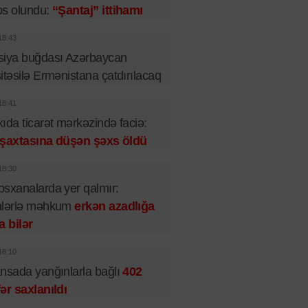
bs olundu:
“Şantaj” ittihamı
18:43
siya buğdası Azərbaycan
itəsilə Ermənistana çatdırılacaq
18:41
ıda ticarət mərkəzində faciə:
t şaxtasına düşən şəxs öldü
18:30
sxanalarda yer qalmır:
nlərlə məhkum
erkən azadlığa
a bilər
18:10
nsada yanğınlarla bağlı
402
ər saxlanıldı