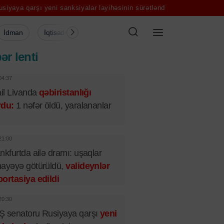
ni sanksiyalar layihəsinin sürətləndirilməsini dayandırdı
Narkobaron
İdman
İqtisadiyyat
Şou-biznes
Müsahibə
Mədə
ər lenti
04:37
ail Livanda
qəbiristanlığı
rdu:
1 nəfər öldü, yaralananlar
21:00
nkfurtda ailə dramı: uşaqlar
ayəyə götürüldü,
valideynlər
ortasiya edildi
20:30
 senatoru Rusiyaya qarşı
yeni