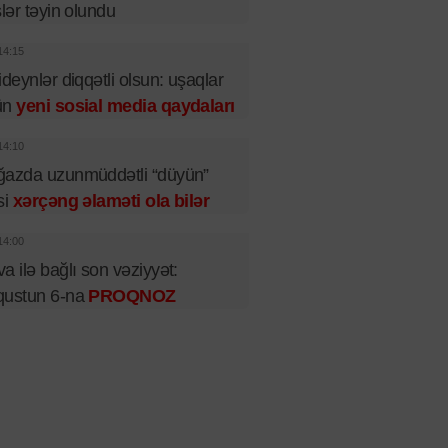
slər təyin olundu
14:15
ideynlər diqqətli olsun: uşaqlar
ün
yeni sosial media qaydaları
14:10
ğazda uzunmüddətli “düyün”
si
xərçəng əlaməti ola bilər
14:00
a ilə bağlı son vəziyyət:
qustun 6-na
PROQNOZ