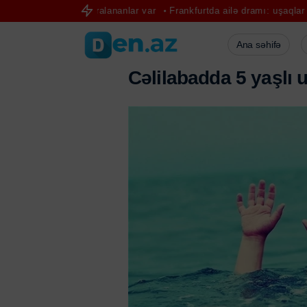
öldü, yaralananlar var
Frankfurtda ailə dramı: uşaqlar himayəyə götür
Ana səhifə
Cəlilabadda 5 yaşlı