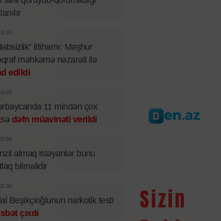
 səsi qoruyub-qorumadığı
lanılır
16:10
əbsizlik” ittihamı: Məşhur
oqraf məhkəmə nəzarəti ilə
d edildi
16:00
ərbaycanda 11 mindən çox
xsə
dəfn müavinəti verildi
15:56
zil almaq istəyənlər bunu
ləq bilməlidir
15:30
al Beşikçioğlunun narkotik testi
sbət çıxdı