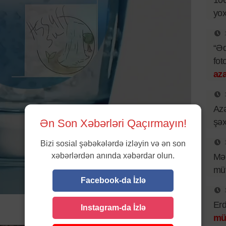
106
yox
“Əd
fot
aza
Az
Ən Son Xəbərləri Qaçırmayın!
şə
Bizi sosial şəbəkələrdə izləyin və ən son
xəbərlərdən anında xəbərdar olun.
Mən
müt
Facebook-da İzlə
Erd
Instagram-da İzlə
mü