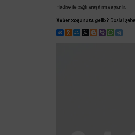
Hadisə ilə bağlı
araşdırma aparılır
.
Xəbər xoşunuza gəlib?
Sosial şəbə