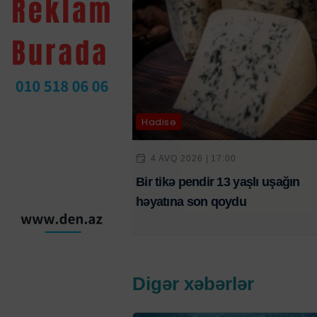
Hadisə
4 AVQ 2026 | 17:00
Bir tikə pendir 13 yaşlı uşağın
həyatına son qoydu
Digər xəbərlər