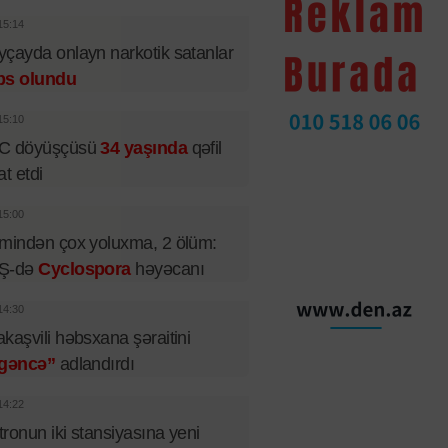
15:14
çayda onlayn narkotik satanlar
bs olundu
15:10
C döyüşçüsü
34 yaşında
qəfil
at etdi
15:00
mindən çox yoluxma, 2 ölüm:
Ş-də
Cyclospora
həyəcanı
14:30
kaşvili həbsxana şəraitini
şgəncə”
adlandırdı
14:22
ronun iki stansiyasına yeni