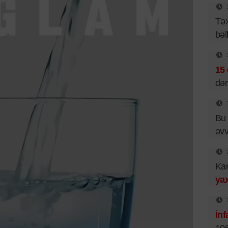
Təx
bəl
15 
dər
Bu 
əv
Ka
yax
İnf