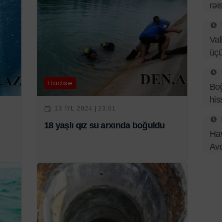
rəi
Val
üç
Hadisə
Bo
his
13 IYL 2024 | 23:01
18 yaşlı qız su arxında boğuldu
Hav
Av