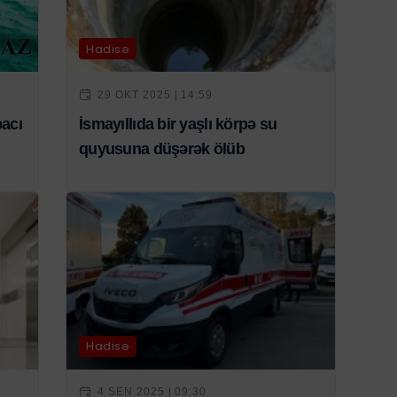
Hadisə
29 OKT 2025 | 14:59
bacı
İsmayıllıda bir yaşlı körpə su
quyusuna düşərək ölüb
Hadisə
4 SEN 2025 | 09:30