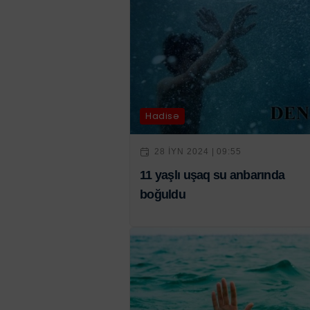
Hadisə
28 IYN 2024 | 09:55
11 yaşlı uşaq su anbarında
boğuldu