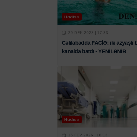
Hadisə
29 DEK 2023 | 17:33
Cəlilabadda FACİƏ: iki azyaşlı 
kanalda batdı - YENİLƏNİB
Hadisə
16 FEV 2026 | 16:13