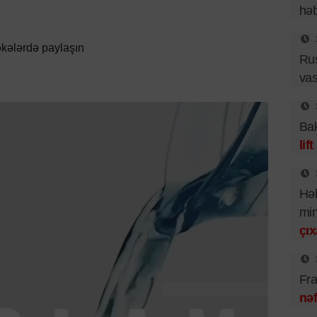
hə
kələrdə paylaşın
Ru
vas
Bak
lif
Həb
mi
çıx
Fra
nəf