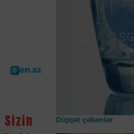
Diqqət çəkənlər