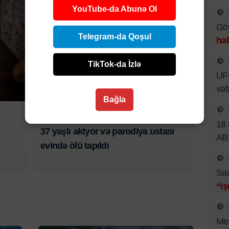
YouTube-da Abunə Ol
Göy
Telegram-da Qoşul
hə
TikTok-da İzlə
UF
Şou-biznes
vəf
Bağla
4 AVQ 2026 | 14:30
18 
37 yaşlı aktyor və parodiya ustası
AB
evində ölü tapıldı
Saa
“i
Met