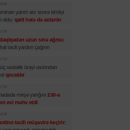
18:00
minən yarım əsr sonra kimliyi
li oldu:
qatil hələ də axtarılır
17:30
dəqiqədən uzun sinə ağrısı:
hal təcili yardım çağırın
17:10
üç xəstəlik ürəyi vaxtından
vəl
qocaldır
17:00
nadada meşə yanğını
230-a
ın evi məhv etdi
16:30
antino təcili müşavirə keçirir: