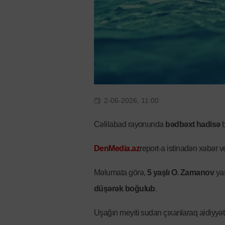
2-06-2026, 11:00
Cəlilabad rayonunda
bədbəxt hadisə
b
DenMedia.az
report-a istinadən xəbər v
Məlumata görə,
5 yaşlı O. Zamanov
yaş
düşərək boğulub
.
Uşağın meyiti sudan çıxarılaraq aidiyyəti