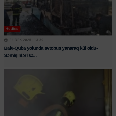
Hadisə
24 DEK 2025 | 13:39
Bakı-Quba yolunda avtobus yanaraq kül oldu-
Sərnişinlər isə...