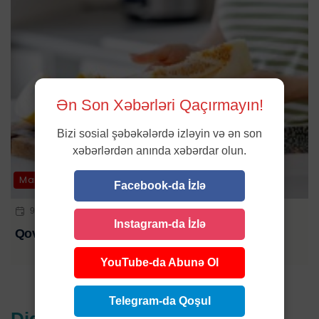
Ən Son Xəbərləri Qaçırmayın!
Bizi sosial şəbəkələrdə izləyin və ən son
xəbərlərdən anında xəbərdar olun.
Maraqlı
Facebook-da İzlə
9 AVQ 2026 | 11:40
Instagram-da İzlə
Qovunu bu məhsullarla birlikdə yeməyin
YouTube-da Abunə Ol
Telegram-da Qoşul
Digər xəbərlər