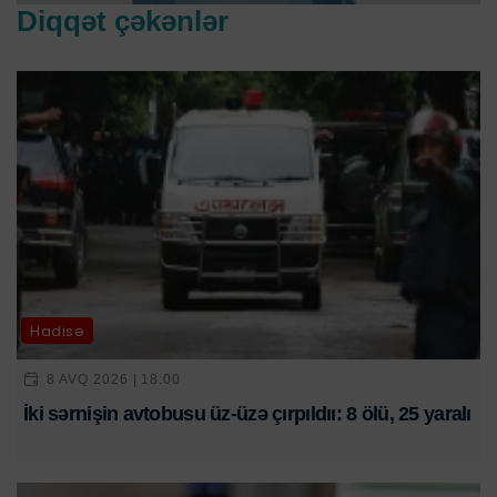
Diqqət çəkənlər
Hadisə
8 AVQ 2026 | 18:00
İki sərnişin avtobusu üz-üzə çırpıldıı: 8 ölü, 25 yaralı