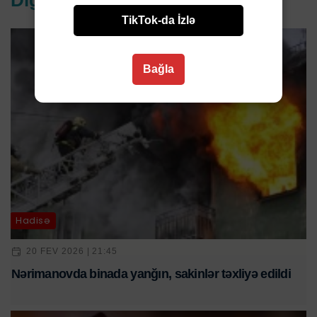
TikTok-da İzlə
Bağla
Hadisə
20 FEV 2026 | 21:45
Nərimanovda binada yanğın, sakinlər təxliyə edildi