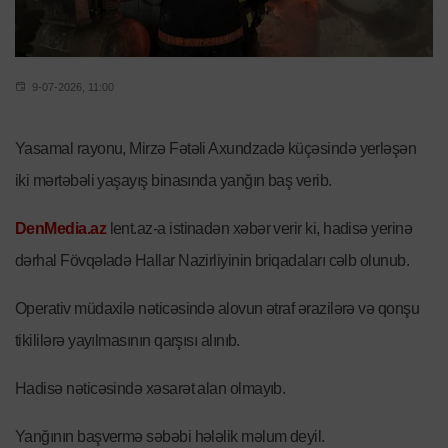
9-07-2026, 11:00
Yasamal rayonu, Mirzə Fətəli Axundzadə küçəsində yerləşən
iki mərtəbəli yaşayış binasında yanğın baş verib.
DenMedia.az
lent.az-a istinadən xəbər verir ki, hadisə yerinə
dərhal Fövqəladə Hallar Nazirliyinin briqadaları cəlb olunub.
Operativ müdaxilə nəticəsində alovun ətraf ərazilərə və qonşu
tikililərə yayılmasının qarşısı alınıb.
Hadisə nəticəsində xəsarət alan olmayıb.
Yanğının başvermə səbəbi hələlik məlum deyil.