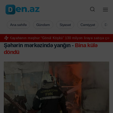
Ana səhifə
Gündəm
Siyasət
Cəmiyyət
Düny
ayahanın məşhur “Gönül Köşkü” 130 milyon lirəyə satışa çıxarıldı - 
Şəhərin mərkəzində yanğın -
Bina külə
döndü