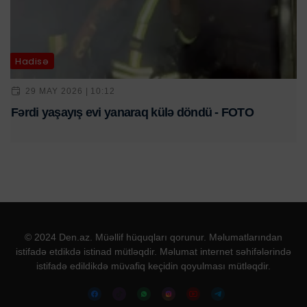
Hadisə
29 MAY 2026 | 10:12
Fərdi yaşayış evi yanaraq külə döndü - FOTO
© 2024 Den.az. Müəllif hüquqları qorunur. Məlumatlarından
istifadə etdikdə istinad mütləqdir. Məlumat internet səhifələrində
istifadə edildikdə müvafiq keçidin qoyulması mütləqdir.