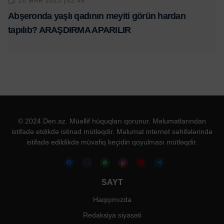
26 MAR 2025 | 02:48
Abşeronda yaşlı qadının meyiti görün hardan
tapılıb? ARAŞDIRMA APARILIR
© 2024 Den.az. Müəllif hüquqları qorunur. Məlumatlarından
istifadə etdikdə istinad mütləqdir. Məlumat internet səhifələrində
istifadə edildikdə müvafiq keçidin qoyulması mütləqdir.
SAYT
Haqqımızda
Redaksiya siyasəti