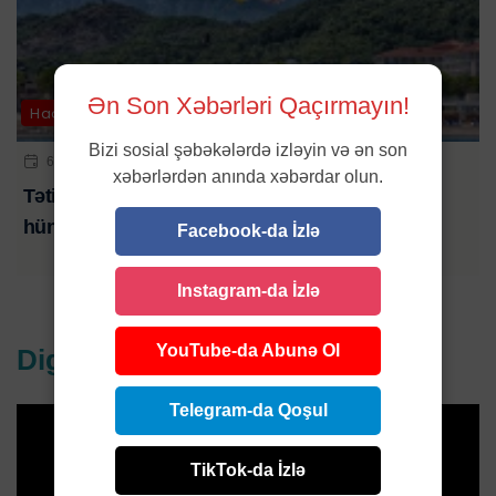
Ən Son Xəbərləri Qaçırmayın!
Hadisə
Bizi sosial şəbəkələrdə izləyin və ən son
6 AVQ 2026 | 10:00
xəbərlərdən anında xəbərdar olun.
Tətil əyləncəsi kabusa çevrildi: turistlər 50 metr
hündürlükdən yerə düşdü
Facebook-da İzlə
Instagram-da İzlə
YouTube-da Abunə Ol
Digər xəbərlər
Telegram-da Qoşul
TikTok-da İzlə