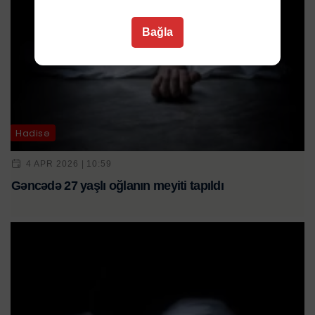
Bağla
Hadisə
4 APR 2026 | 10:59
Gəncədə 27 yaşlı oğlanın meyiti tapıldı