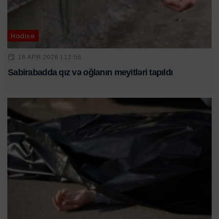
Hadisə
16 APR 2026 | 12:56
Sabirabadda qız və oğlanın meyitləri tapıldı