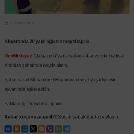
9-07-2026, 13:30
Abşeronda 20 yaşlı oğlanın meyiti tapılıb.
DenMedia.az
"Qafqazinfo"ya istinadən xəbər verir ki, hadisə
Xırdalan şəhərində qeydə alınıb.
Şəhər sakini Muhammed Əsgərovun meyiti yaşadığı evin
eyvanında aşkar edilib.
Faktla bağlı araşdırma aparılır.
Xəbər xoşunuza gəlib?
Sosial şəbəkələrdə paylaşın