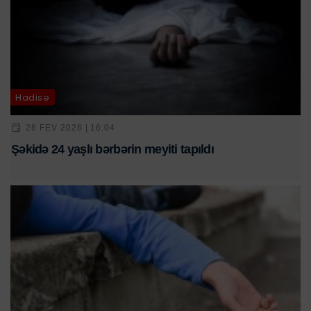
Hadisə
26 FEV 2026 | 16:04
Şəkidə 24 yaşlı bərbərin meyiti tapıldı