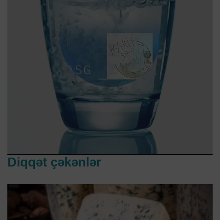
Diqqət çəkənlər