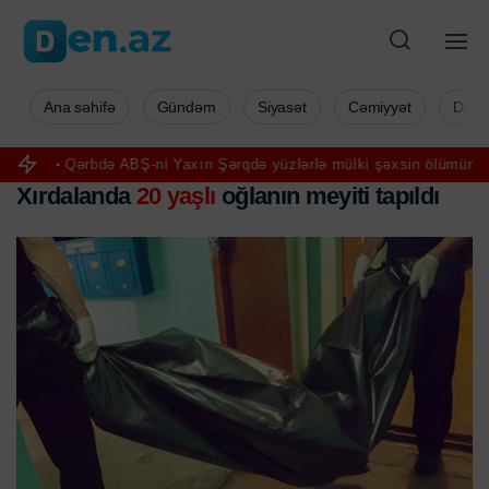
Ana səhifə
Gündəm
Siyasət
Cəmiyyət
Düny
Qərbdə ABŞ-ni Yaxın Şərqdə yüzlərlə mülki şəxsin ölümünə görə qın
Xırdalanda
20 yaşlı
oğlanın meyiti tapıldı