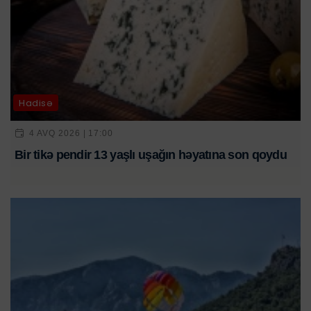
Hadisə
4 AVQ 2026 | 17:00
Bir tikə pendir 13 yaşlı uşağın həyatına son qoydu