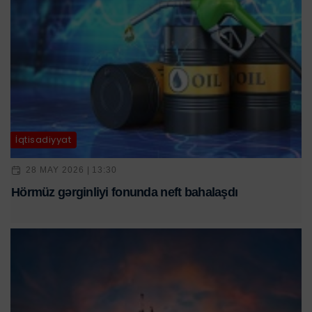
İqtisadiyyat
28 MAY 2026 | 13:30
Hörmüz gərginliyi fonunda neft bahalaşdı