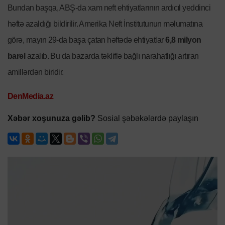
Bundan başqa, ABŞ-da xam neft ehtiyatlarının ardıcıl yeddinci
həftə azaldığı bildirilir. Amerika Neft İnstitutunun məlumatına
görə, mayın 29-da başa çatan həftədə ehtiyatlar
6,8 milyon
barel
azalıb. Bu da bazarda təkliflə bağlı narahatlığı artıran
amillərdən biridir.
DenMedia.az
Xəbər xoşunuza gəlib?
Sosial şəbəkələrdə paylaşın