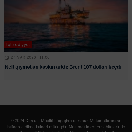
İqtisadiyyat
27 MAR 2026 | 11:00
Neft qiymətləri kəskin artdı: Brent 107 dolları keçdi
© 2024 Den.az. Müəllif hüquqları qorunur. Məlumatlarından
istifadə etdikdə istinad mütləqdir. Məlumat internet səhifələrində