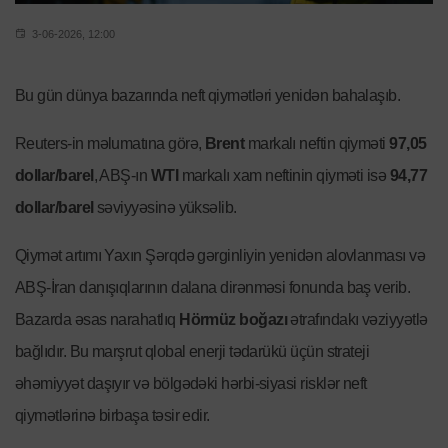
3-06-2026, 12:00
Bu gün dünya bazarında neft qiymətləri yenidən bahalaşıb.
Reuters-in məlumatına görə,
Brent
markalı neftin qiyməti
97,05
dollar/barel
, ABŞ-ın
WTI
markalı xam neftinin qiyməti isə
94,77
dollar/barel
səviyyəsinə yüksəlib.
Qiymət artımı Yaxın Şərqdə gərginliyin yenidən alovlanması və
ABŞ-İran danışıqlarının dalana dirənməsi fonunda baş verib.
Bazarda əsas narahatlıq
Hörmüz boğazı
ətrafındakı vəziyyətlə
bağlıdır. Bu marşrut qlobal enerji tədarükü üçün strateji
əhəmiyyət daşıyır və bölgədəki hərbi-siyasi risklər neft
qiymətlərinə birbaşa təsir edir.