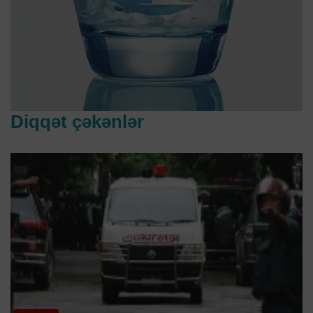
Diqqət çəkənlər