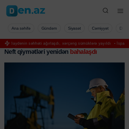
Ana səhifə
Gündəm
Siyasət
Cəmiyyət
Düny
denin səhhəti ağırlaşdı, xərçəng sümüklərə yayıldı
İspaniyada ina
Neft qiymətləri yenidən
bahalaşdı