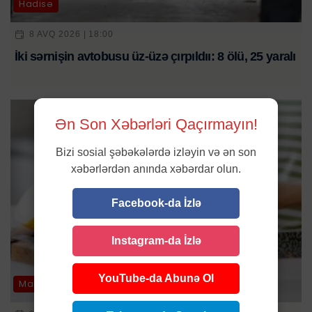
Hadisə
8 AVQ 2026 | 18:00
İki sərnişin avtobusu üz-üzə çırpıldıı: 8 ölü, 25 yaralı
Ən Son Xəbərləri Qaçırmayın!
Bizi sosial şəbəkələrdə izləyin və ən son
xəbərlərdən anında xəbərdar olun.
Facebook-da İzlə
Instagram-da İzlə
YouTube-da Abunə Ol
Maraqlı