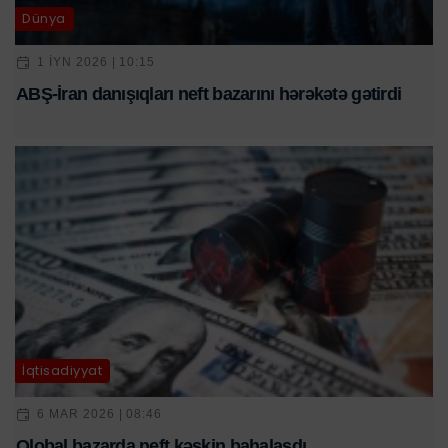
Dünya
1 IYN 2026 | 10:15
ABŞ-İran danışıqları neft bazarını hərəkətə gətirdi
İqtisadiyyat
6 MAR 2026 | 08:46
Qlobal bazarda neft kəskin bahalaşdı