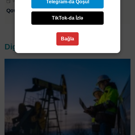
9 AVQ 2026 | 11:40
Telegram-da Qoşul
Qovunu bu məhsullarla birlikdə yeməyin
TikTok-da İzlə
Bağla
Digər xəbərlər