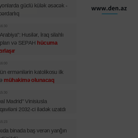
onlarda güclü külək əsəcək -
ərdarlıq
16:30
 Arabiya”: Husilər, İraq silahlı
upları və SEPAH
hücuma
ırlaşır
16:00
ün ermənilərin katolikosu ilk
fə
mühakimə olunacaq
15:30
al Madrid” Vinisiusla
aviləni 2032-ci ilədək uzatdı
15:23
ıda binada baş verən yanğın