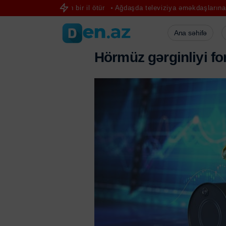
 görüşdən bir il ötür
Ağdaşda televiziya əməkdaşlarına hücumun y
Ana səhifə
Hörmüz gərginliyi f