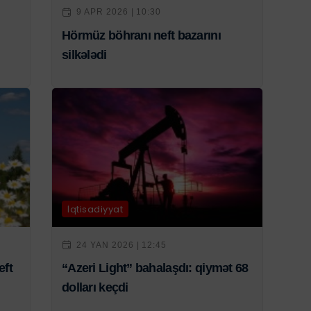
9 APR 2026 | 10:30
Hörmüz böhranı neft bazarını
silkələdi
İqtisadiyyat
24 YAN 2026 | 12:45
eft
“Azeri Light” bahalaşdı: qiymət 68
dolları keçdi