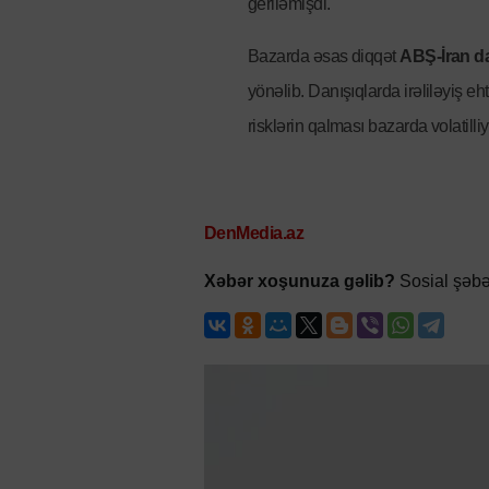
geriləmişdi.
Bazarda əsas diqqət
ABŞ-İran da
yönəlib. Danışıqlarda irəliləyiş eh
risklərin qalması bazarda volatilliyi 
DenMedia.az
Xəbər xoşunuza gəlib?
Sosial şəbə