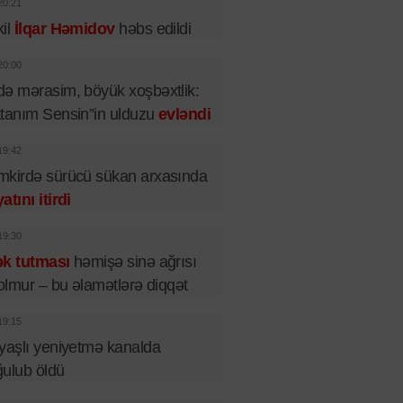
20:21
il
İlqar Həmidov
həbs edildi
20:00
ə mərasim, böyük xoşbəxtlik:
tanım Sensin”in ulduzu
evləndi
19:42
kirdə sürücü sükan arxasında
atını itirdi
19:30
ək tutması
həmişə sinə ağrısı
 olmur – bu əlamətlərə diqqət
19:15
yaşlı yeniyetmə kanalda
ulub öldü