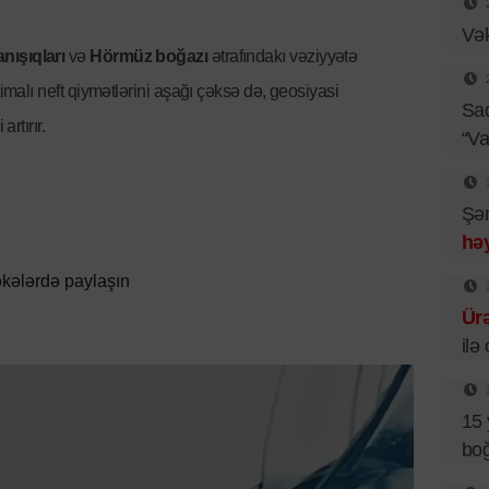
Vək
nışıqları
və
Hörmüz boğazı
ətrafındakı vəziyyətə
timalı neft qiymətlərini aşağı çəksə də, geosiyasi
Sad
artırır.
“Va
Şəm
həy
kələrdə paylaşın
Ür
ilə
15 
boğ