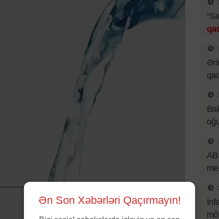
“Sa
qa
Əri
qad
Bak
oğu
ABŞ
med
Ən Son Xəbərləri Qaçırmayın!
İnf
mö