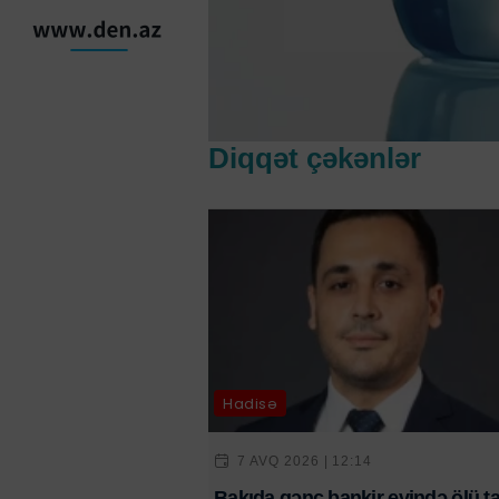
Diqqət çəkənlər
Hadisə
7 AVQ 2026 | 12:14
Bakıda gənc bankir evində ölü ta