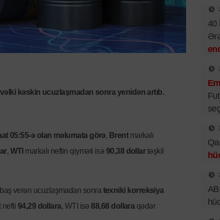
40 
Ər
end
Emi
vəlki kəskin ucuzlaşmadan sonra yenidən artıb.
Fut
seç
saat 05:55-ə olan məlumata görə
,
Brent
markalı
Qar
lar
,
WTI
markalı neftin qiyməti isə
90,38 dollar
təşkil
hü
ABŞ
n baş verən ucuzlaşmadan sonra
texniki korreksiya
hü
 nefti
94,29 dollara
, WTI isə
88,68 dollara
qədər