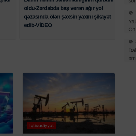
sö
oldu-Zərdabda baş verən ağır yol
qəzasında ölən şəxsin yaxını şikayət
Yal
edib-VİDEO
Onl
Dah
əmə
İqtisadiyyat