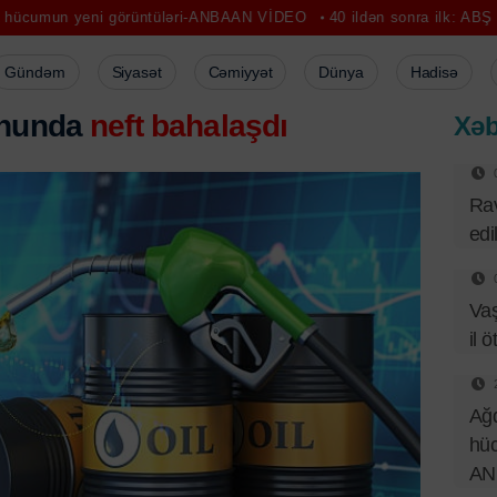
eni görüntüləri-ANBAAN VİDEO
40 ildən sonra ilk: ABŞ Səudiyyə Ərə
Gündəm
Siyasət
Cəmiyyət
Dünya
Hadisə
onunda
neft bahalaşdı
Xəb
Rav
edi
Va
il ö
Ağd
hüc
AN