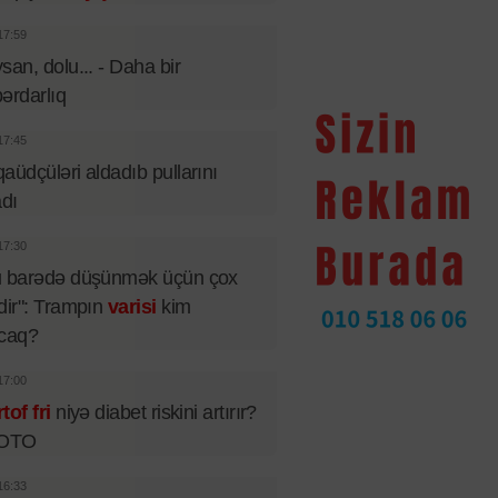
17:59
san, dolu... - Daha bir
ərdarlıq
17:45
aüdçüləri aldadıb pullarını
adı
17:30
u barədə düşünmək üçün çox
dir": Trampın
varisi
kim
acaq?
17:00
tof fri
niyə diabet riskini artırır?
FOTO
16:33