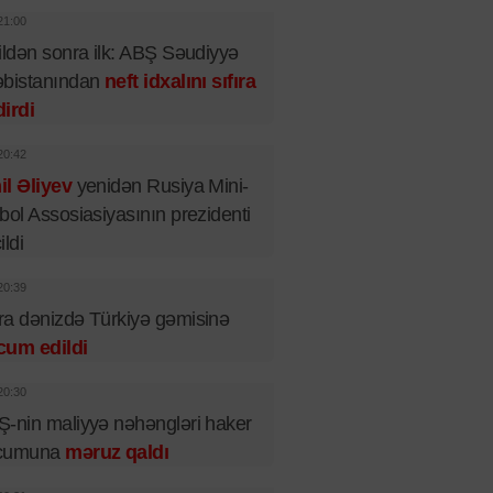
21:00
ildən sonra ilk: ABŞ Səudiyyə
əbistanından
neft idxalını sıfıra
irdi
20:42
l Əliyev
yenidən Rusiya Mini-
bol Assosiasiyasının prezidenti
ildi
20:39
a dənizdə Türkiyə gəmisinə
cum edildi
20:30
-nin maliyyə nəhəngləri haker
cumuna
məruz qaldı