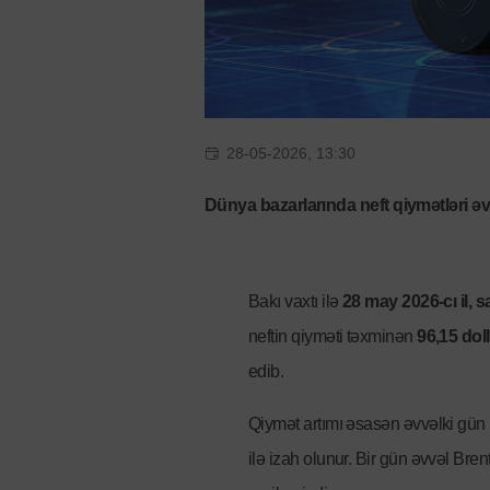
28-05-2026, 13:30
Dünya bazarlarında
neft qiymətləri
əv
Bakı vaxtı ilə
28 may 2026-cı il, 
neftin qiyməti təxminən
96,15 dol
edib.
Qiymət artımı əsasən əvvəlki gü
ilə izah olunur. Bir gün əvvəl Brent