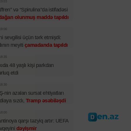
19:03
ffren” və “Spirulina”da istifadəsi
dağan olunmuş maddə tapıldı
19:00
ni sevgilisi üçün tərk etmişdi:
ının meyiti
çamadanda tapıldı
18:35
ıda 48 yaşlı kişi parkdan
rluq etdi
18:30
-nin azalan sursat ehtiyatları
iaya sızdı,
Tramp əsəbiləşdi
18:00
antinoya qarşı təzyiq artır: UEFA
vqeyini
dəyişmir