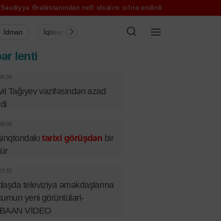
bistanından neft idxalını sıfıra endirdi
Emil Əliyev yenidən Rusiya 
İdman
İqtisadiyyat
Şou-biznes
Müsahibə
Mədə
ər lenti
09:30
il Tağıyev vəzifəsindən azad
ldi
09:00
şinqtondakı
tarixi görüşdən
bir
tür
23:32
aşda televiziya əməkdaşlarına
umun yeni görüntüləri-
BAAN VİDEO