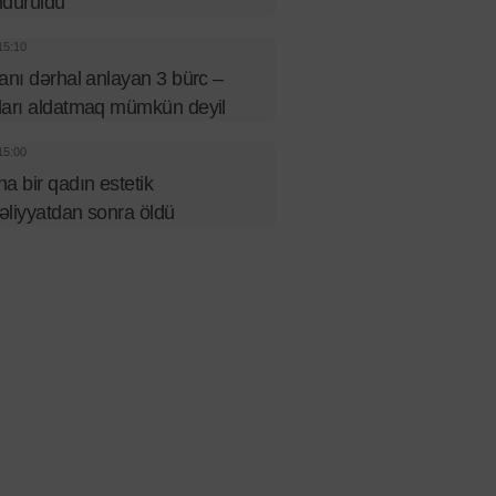
ndürüldü
15:10
anı dərhal anlayan 3 bürc –
arı aldatmaq mümkün deyil
15:00
a bir qadın estetik
liyyatdan sonra öldü