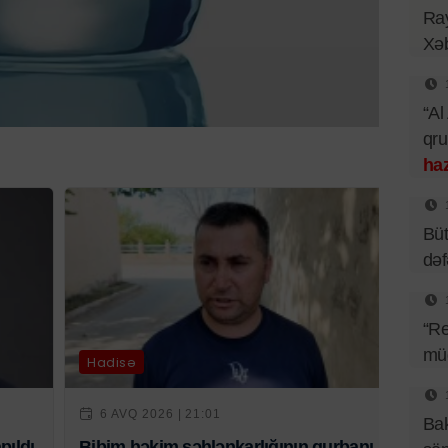
Ray
Xəb
“Al
qr
haz
Büt
də
“Re
müq
Hadisə
6 AVQ 2026 | 21:01
Bak
pıldı
Bibim həkim səhlənkarlığının qurbanı