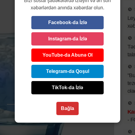
Bizi sosial şəbəkələrdə izləyin və ən son
xəbərlərdən anında xəbərdar olun.
Ley
Facebook-da İzlə
xəb
Instagram-da İzlə
Təq
tal
YouTube-da Abunə Ol
Telegram-da Qoşul
"B
tez
TikTok-da İzlə
ol
Bağla
Kar
- 