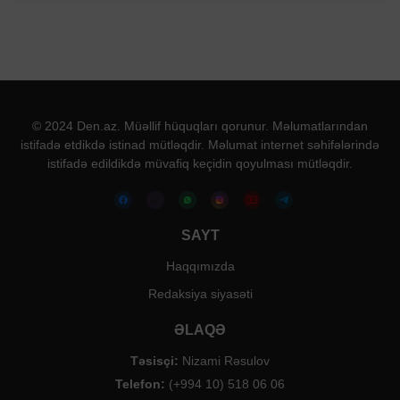
© 2024 Den.az. Müəllif hüquqları qorunur. Məlumatlarından
istifadə etdikdə istinad mütləqdir. Məlumat internet səhifələrində
istifadə edildikdə müvafiq keçidin qoyulması mütləqdir.
SAYT
Haqqımızda
Redaksiya siyasəti
ƏLAQƏ
Təsisçi:
Nizami Rəsulov
Telefon:
(+994 10) 518 06 06