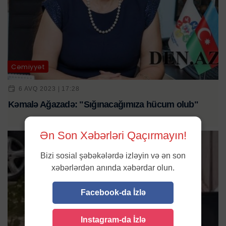
Cəmiyyət
6 AVQ 2023 | 17:28
Kəmalə Ağazadə: "Sığınacağımıza hücum olub"
Ən Son Xəbərləri Qaçırmayın!
Bizi sosial şəbəkələrdə izləyin və ən son
xəbərlərdən anında xəbərdar olun.
Facebook-da İzlə
Instagram-da İzlə