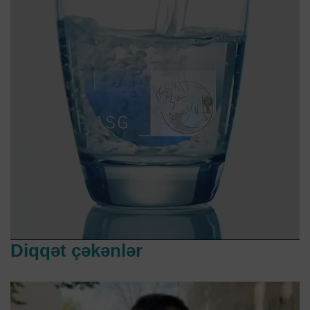
Diqqət çəkənlər