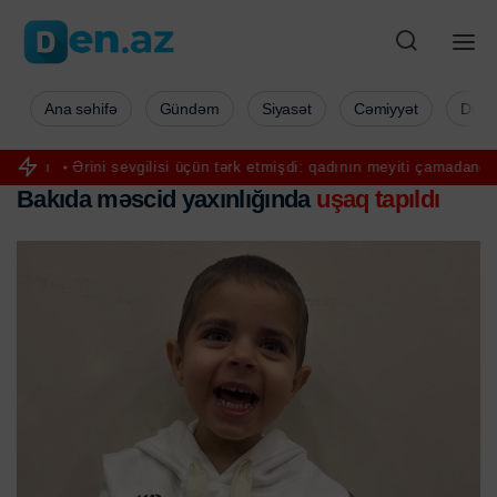
Ana səhifə
Gündəm
Siyasət
Cəmiyyət
Düny
ni sevgilisi üçün tərk etmişdi: qadının meyiti çamadanda tapıldı
Bak
Bakıda məscid yaxınlığında
uşaq tapıldı