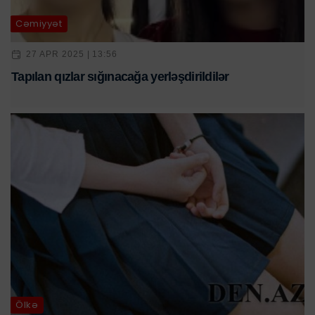
Cəmiyyət
27 APR 2025 | 13:56
Tapılan qızlar sığınacağa yerləşdirildilər
Ölkə