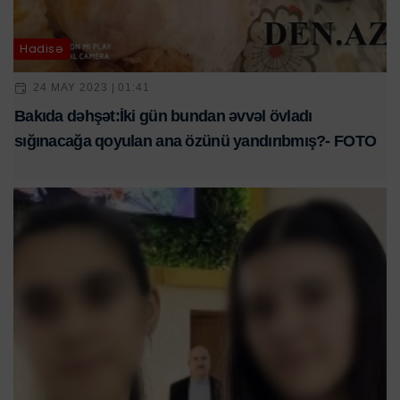
Hadisə
24 MAY 2023 | 01:41
Bakıda dəhşət:İki gün bundan əvvəl övladı
sığınacağa qoyulan ana özünü yandırıbmış?- FOTO