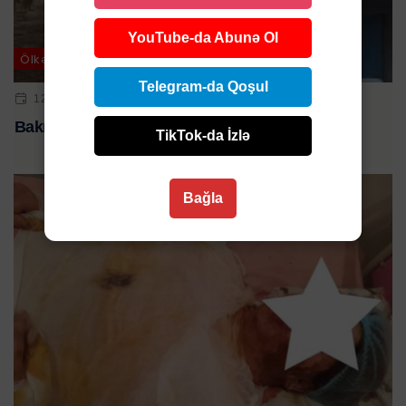
YouTube-da Abunə Ol
Ölkə
Telegram-da Qoşul
12 SEN 2025 | 15:15
Bakıda 2 uşaq küçədə qaldı
TikTok-da İzlə
Bağla