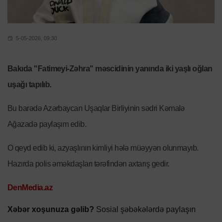
5-05-2026, 09:30
Bakıda "Fatimeyi-Zəhra" məscidinin yanında iki yaşlı oğlan
uşağı tapılıb.
Bu barədə Azərbaycan Uşaqlar Birliyinin sədri Kəmalə
Ağazadə paylaşım edib.
O qeyd edib ki, azyaşlının kimliyi hələ müəyyən olunmayıb.
Hazırda polis əməkdaşları tərəfindən axtarış gedir.
DenMedia.az
Xəbər xoşunuza gəlib?
Sosial şəbəkələrdə paylaşın