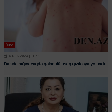
Ölkə
6 DEK 2023 | 11:53
Bakıda sığınacaqda qalan 40 uşaq qızılcaya yoluxdu