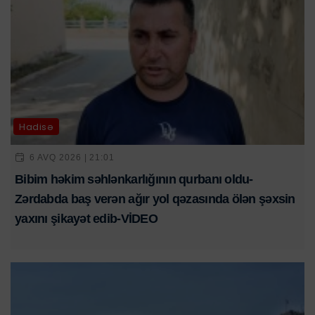
Hadisə
6 AVQ 2026 | 21:01
Bibim həkim səhlənkarlığının qurbanı oldu-
Zərdabda baş verən ağır yol qəzasında ölən şəxsin
yaxını şikayət edib-VİDEO