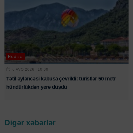
Hadisə
6 AVQ 2026 | 10:00
Tətil əyləncəsi kabusa çevrildi: turistlər 50 metr
hündürlükdən yerə düşdü
Digər xəbərlər