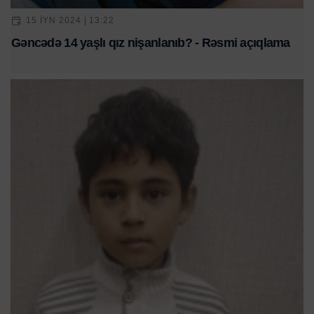
15 IYN 2024 | 13:22
Gəncədə 14 yaşlı qız nişanlanıb? - Rəsmi açıqlama