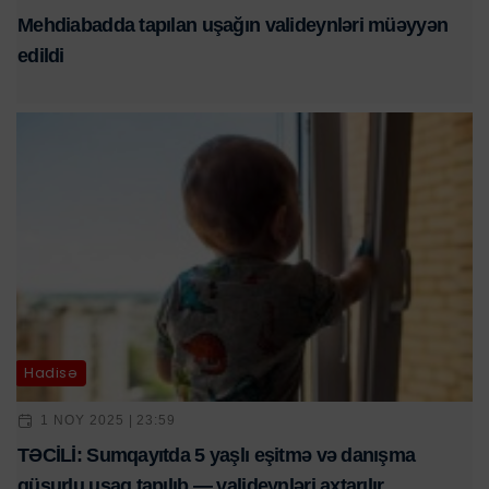
Mehdiabadda tapılan uşağın valideynləri müəyyən
edildi
Hadisə
1 NOY 2025 | 23:59
TƏCİLİ: Sumqayıtda 5 yaşlı eşitmə və danışma
qüsurlu uşaq tapılıb — valideynləri axtarılır