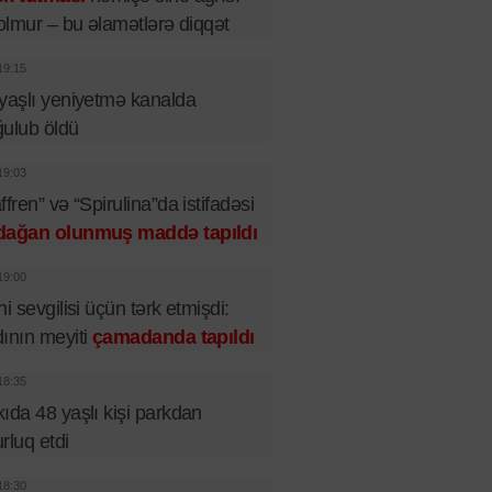
 olmur – bu əlamətlərə diqqət
19:15
yaşlı yeniyetmə kanalda
ulub öldü
19:03
ffren” və “Spirulina”da istifadəsi
dağan olunmuş maddə tapıldı
19:00
ni sevgilisi üçün tərk etmişdi:
ının meyiti
çamadanda tapıldı
18:35
ıda 48 yaşlı kişi parkdan
rluq etdi
18:30