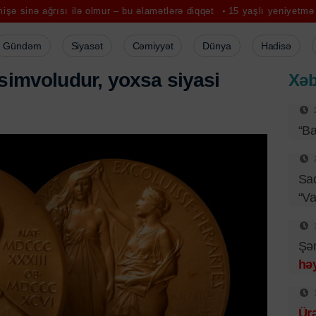
sı ilə olmur – bu əlamətlərə diqqət
15 yaşlı yeniyetmə kanalda boğ
Gündəm
Siyasət
Cəmiyyət
Dünya
Hadisə
s
i
m
v
o
l
u
d
u
r
,
y
o
x
s
a
s
i
y
a
s
i
Xəb
“Ba
Sad
“Va
Şəm
həy
Ür