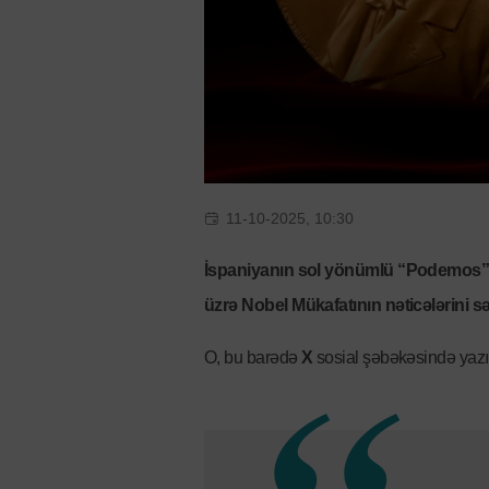
11-10-2025, 10:30
İspaniyanın sol yönümlü “Podemos” pa
üzrə Nobel Mükafatının nəticələrini sə
O, bu barədə
X
sosial şəbəkəsində yaz