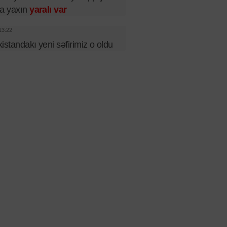
a yaxın
yaralı var
13:22
istandakı yeni səfirimiz o oldu