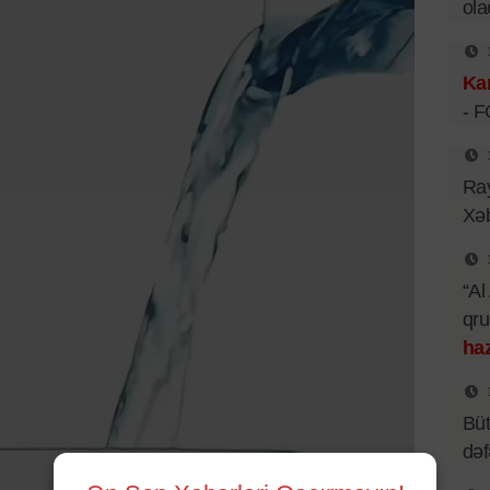
ol
Kar
- 
Ray
Xəb
“Al
qr
haz
Büt
də