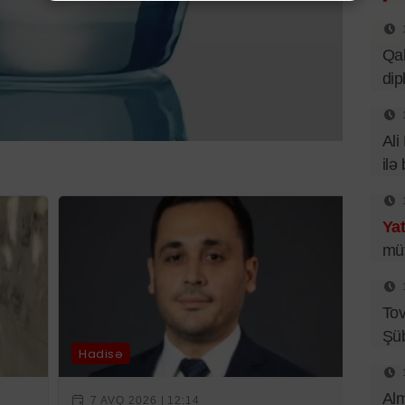
Qal
dip
Ali
ilə
Yat
müt
Tov
Şüb
Hadisə
Alm
7 AVQ 2026 | 12:14