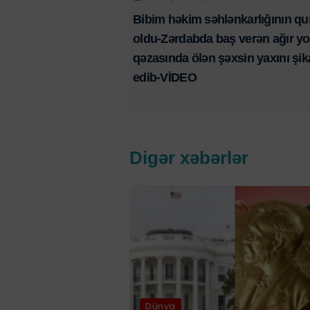
Bibim həkim səhlənkarlığının qu
oldu-Zərdabda baş verən ağır yo
qəzasında ölən şəxsin yaxını şik
edib-VİDEO
Digər xəbərlər
Dünya