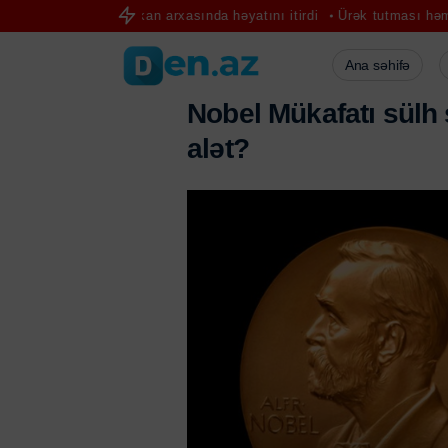
ürücü sükan arxasında həyatını itirdi
Ürək tutması həmişə sinə ağrı
Ana səhifə
N
o
b
e
l
M
ü
k
a
f
a
t
ı
s
ü
l
h
a
l
ə
t
?