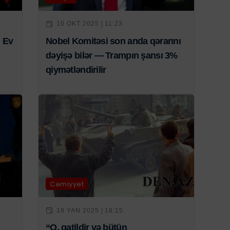
10 OKT 2025 | 11:23
ğ Ev
Nobel Komitəsi son anda qərarını
dəyişə bilər — Trampın şansı 3%
qiymətləndirilir
Cəmiyyət
19 YAN 2025 | 18:15
“O, qatildir və bütün