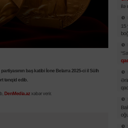
ilə
15 
boğ
“Sa
qa
rtiyasının baş katibi İone Belarra 2025-ci il Sülh
Əri
rt tənqid edib.
qad
ıb,
DenMedia.az
xəbər verir.
Bak
oğu