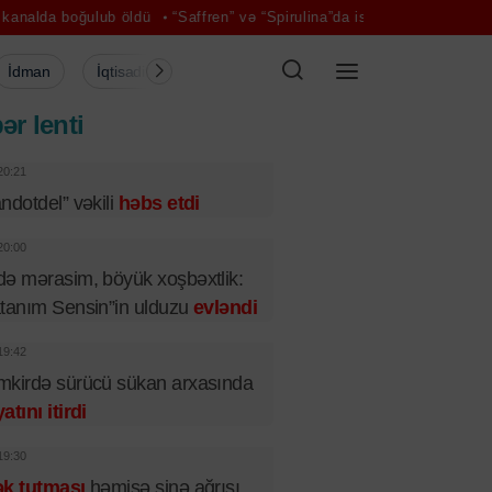
ulub öldü
“Saffren” və “Spirulina”da istifadəsi qadağan olunmuş ma
İdman
İqtisadiyyat
Şou-biznes
Müsahibə
Mədə
ər lenti
20:21
ndotdel” vəkili
həbs etdi
20:00
ə mərasim, böyük xoşbəxtlik:
tanım Sensin”in ulduzu
evləndi
19:42
kirdə sürücü sükan arxasında
atını itirdi
19:30
ək tutması
həmişə sinə ağrısı