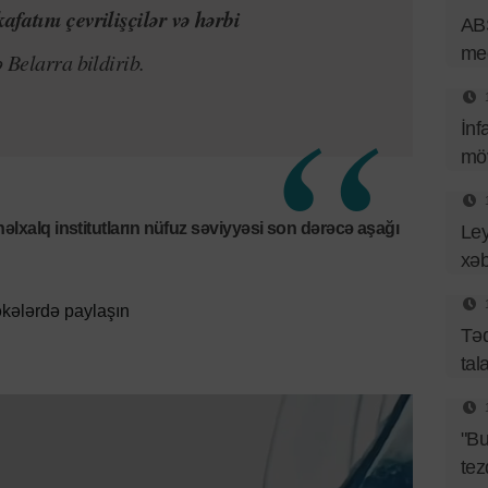
fatını çevrilişçilər və hərbi
ABŞ
med
 Belarra bildirib.
İnf
mö
nəlxalq institutların nüfuz səviyyəsi son dərəcə aşağı
Ley
xəb
kələrdə paylaşın
Təq
tal
"B
tez