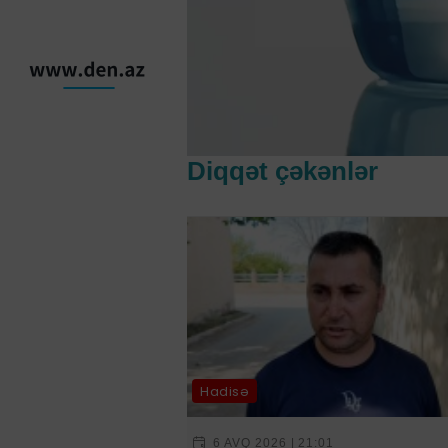
Diqqət çəkənlər
Hadisə
6 AVQ 2026 | 21:01