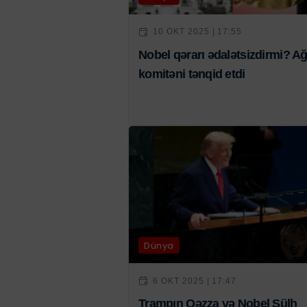
10 OKT 2025 | 17:55
Nobel qərarı ədalətsizdirmi? A
komitəni tənqid etdi
Dünya
6 OKT 2025 | 17:47
Trampın Qəzza və Nobel Sülh