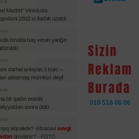
15:30
al Madrid” Vinisiusla
aviləni 2032-ci ilədək uzatdı
15:23
ıda binada baş verən yanğın
ndürüldü
15:10
anı dərhal anlayan 3 bürc –
arı aldatmaq mümkün deyil
15:00
a bir qadın estetik
liyyatdan sonra öldü
15:00
ışıq siqnalıdır? Əfsanəvi
sevgi
nidən
alovlanır? - FOTO