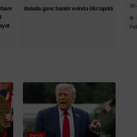
30-
rbanı
Bakıda gənc bankir evində ölü tapıldı
l
ayət
Pak
Dünya