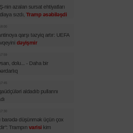
-nin azalan sursat ehtiyatları
iaya sızdı,
Tramp əsəbiləşdi
18:00
antinoya qarşı təzyiq artır: UEFA
vqeyini
dəyişmir
17:59
san, dolu... - Daha bir
ərdarlıq
17:45
aüdçüləri aldadıb pullarını
adı
17:30
u barədə düşünmək üçün çox
dir": Trampın
varisi
kim