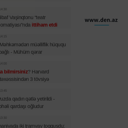
14:30
ibaf Vaşinqtonu “teatr
lomatiyası”nda
ittiham etdi
14:15
 Məhkəmədən müəlliflik hüququ
 bağlı - Mühüm qərar
14:00
a bilmirsiniz
? Harvard
əxəssisindən 3 tövsiyə
13:45
uzda qadın qətlə yetirildi -
həli qardaşı oğludur
13:30
aniyada iki tramvay toqquşdu: