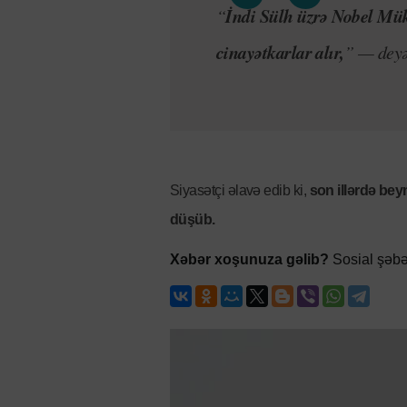
İndi Sülh üzrə Nobel Müka
“
cinayətkarlar alır,
” — deyə
Siyasətçi əlavə edib ki,
son illərdə bey
düşüb.
Xəbər xoşunuza gəlib?
Sosial şəbə