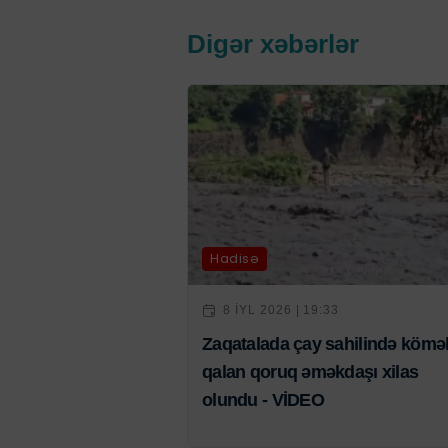
Digər xəbərlər
Hadisə
8 IYL 2026 | 19:33
Zaqatalada çay sahilində kömə
qalan qoruq əməkdaşı xilas
olundu - VİDEO