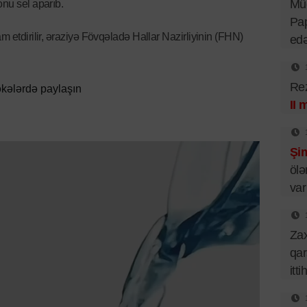
Mü
onu sel aparıb.
Pa
m etdirilir, əraziyə Fövqəladə Hallar Nazirliyinin (FHN)
ed
Rez
kələrdə paylaşın
II 
Şim
ölə
var
Za
qar
itt