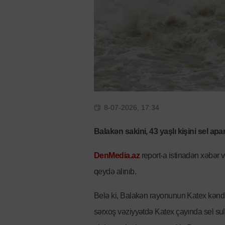
8-07-2026, 17:34
Balakən sakini, 43 yaşlı kişini sel apar
DenMedia.az
report-a istinadən xəbər 
qeydə alınıb.
Belə ki, Balakən rayonunun Katex kənd 
sərxoş vəziyyətdə Katex çayında sel sula