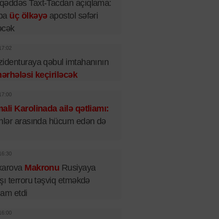
qəddəs Taxt-Tacdan açıqlama:
pa
üç ölkəyə
apostol səfəri
əcək
17:02
identuraya qəbul imtahanının
mərhələsi keçiriləcək
17:00
ali Karolinada ailə qətliamı:
nlər arasında hücum edən də
16:30
xarova
Makronu
Rusiyaya
şı terroru təşviq etməkdə
iham etdi
16:00