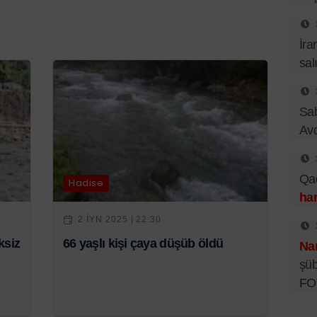
İra
sal
Sa
Av
Qad
Hadisə
han
2 IYN 2025 | 22:30
ksiz
66 yaşlı kişi çaya düşüb öldü
Nar
şüb
FO