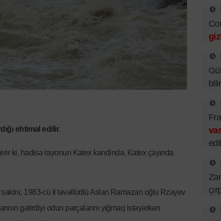
Cor
giz
Gü
bil
Fra
dığı ehtimal edilir.
vas
edil
verir ki, hadisə rayonun Katex kəndində, Katex çayında
Zər
çır
sakini, 1983-cü il təvəllüdlü Aslan Ramazan oğlu Rzayev
rının gətirdiyi odun parçalarını yığmaq istəyərkən