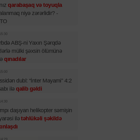
lnız
qarabaşaq və toyuqla
alanmaq niyə zərərlidir? -
TO
15:30
rbdə ABŞ-ni Yaxın Şərqdə
lərlə mülki şəxsin ölümünə
rə
qınadılar
15:00
sidən dubl: “İnter Mayami” 4:2
abı ilə
qalib gəldi
14:30
mpı daşıyan helikopter sərnişin
yarəsi ilə
təhlükəli şəkildə
ınlaşdı
14:29