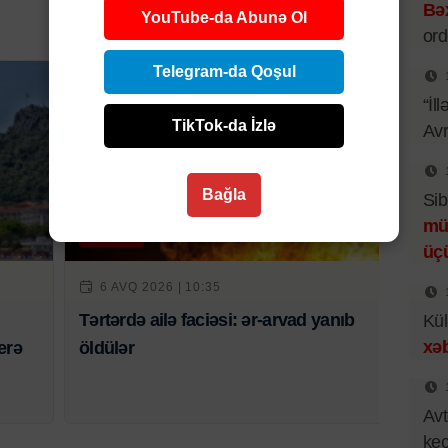
Bəx
YouTube-da Abunə Ol
ord
Telegram-da Qoşul
“İl
TikTok-da İzlə
Av
Bağla
Sib
mü
Hadisə
üç
6 AVQ 2026 | 10:35
Tərtərdə ailə faciəsi: ər-arvad yanıb
Kül
xəb
erə
öldülər
Avt
keçi