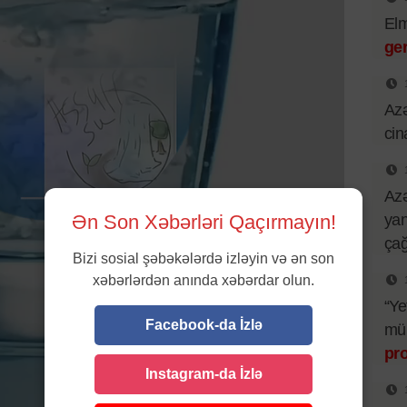
El
ger
Azə
cin
Azə
Ən Son Xəbərləri Qaçırmayın!
yan
çağ
Bizi sosial şəbəkələrdə izləyin və ən son
xəbərlərdən anında xəbərdar olun.
“Ye
Facebook-da İzlə
mü
pr
Instagram-da İzlə