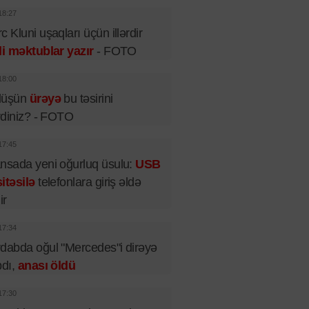
18:27
c Kluni uşaqları üçün illərdir
li məktublar yazır
- FOTO
18:00
lüşün
ürəyə
bu təsirini
irdiniz? - FOTO
17:45
nsada yeni oğurluq üsulu:
USB
itəsilə
telefonlara giriş əldə
ir
17:34
dabda oğul "Mercedes"i dirəyə
pdı,
anası öldü
17:30