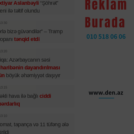
tiyar Aslanbəyli
“Şöhrət”
eni ilə təltif olundu
13:30
lərlə bizə güvəndilər” – Tramp
ropanı
tənqid etdi
13:20
iqa: Azərbaycanın səsi
haribənin dayandırılması
ün
böyük əhəmiyyət daşıyır
13:15
əkli hava ilə bağlı
ciddi
ərdarlıq
13:10
omat, tapança və 11 tüfəng ələ
rildi