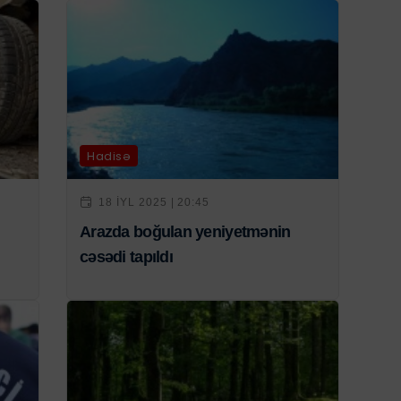
Hadisə
18 IYL 2025 | 20:45
Arazda boğulan yeniyetmənin
cəsədi tapıldı