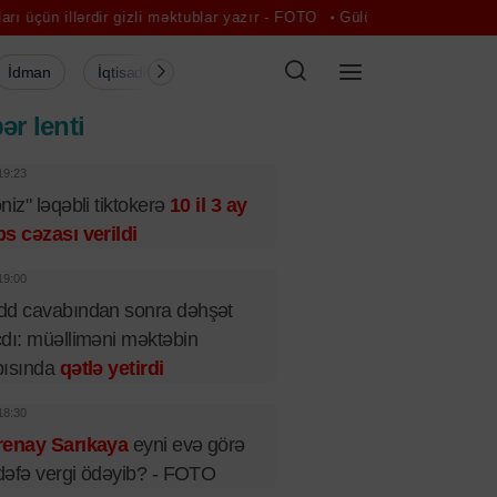
 gizli məktublar yazır - FOTO
Gülüşün ürəyə bu təsirini bilirdiniz? -
İdman
İqtisadiyyat
Şou-biznes
Müsahibə
Mədə
ər lenti
19:23
niz" ləqəbli tiktokerə
10 il 3 ay
s cəzası verildi
19:00
dd cavabından sonra dəhşət
dı: müəlliməni məktəbin
pısında
qətlə yetirdi
18:30
renay Sarıkaya
eyni evə görə
 dəfə vergi ödəyib? - FOTO