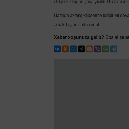
ehtiyatsızlıqdan çaya yıxılıb. Bu zaman 
Hazırda axtarış-xilasetmə tədbirləri dava
əməkdaşları cəlb olunub.
Xəbər xoşunuza gəlib?
Sosial şəbə