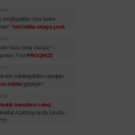
13:00
n əməliyyatları niyə təxirə
ındı?
Yeni iddia ortaya çıxdı
12:48
bah hava necə olacaq? –
qustun 7-nə
PROQNOZ
12:30
cetlə sakitləşdirilən uşaqları
sı risklər
gözləyir?
12:19
kotik tranzitinə cəhd:
həlilər Azərbaycanda tutuldu -
TO