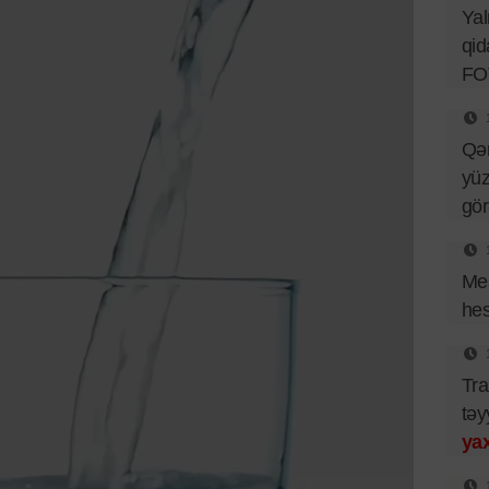
Ya
qid
FO
Qə
yüz
gö
Mes
hes
Tra
təy
yax