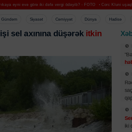
örə iki dəfə vergi ödəyib? - FOTO
Corc Kluni uşaqları üçün illərdir
Gündəm
Siyasət
Cəmiyyət
Dünya
Hadisə
işi sel axınına düşərək
itkin
Xəb
"Bə
həb
Rə
saç
qa
Se
iki