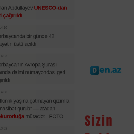
man Abdullayev
UNESCO-dan
i çağırıldı
14:10
rbaycanda bir gündə 42
ayətin üstü açıldı
14:03
rbaycanın Avropa Şurası
ında daimi nümayəndəsi geri
ırıldı
14:00
tkinlik yaşına çatmayan qızımla
nasibət qurub” — atadan
okurorluğa
müraciət - FOTO
13:52