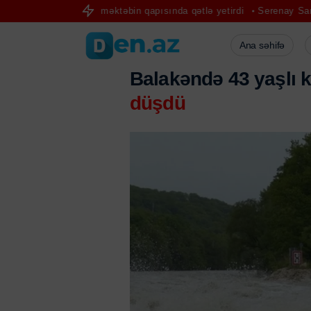
məni məktəbin qapısında qətlə yetirdi
Serenay Sarıkaya eyni evə g
Ana səhifə
Balakəndə 43 yaşlı k
düşdü