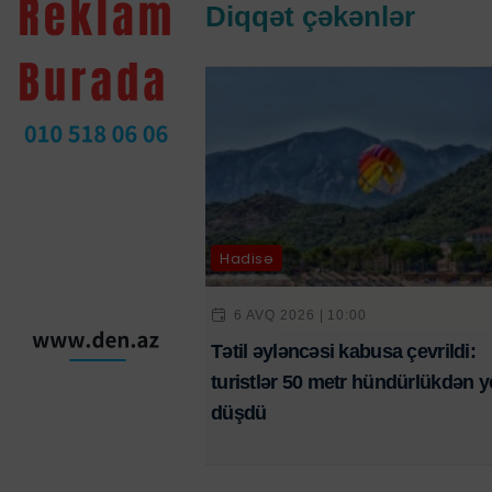
Diqqət çəkənlər
Hadisə
6 AVQ 2026 | 10:00
Tətil əyləncəsi kabusa çevrildi:
turistlər 50 metr hündürlükdən y
düşdü