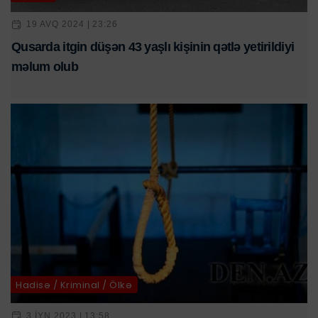
19 AVQ 2024 | 23:26
Qusarda itgin düşən 43 yaşlı kişinin qətlə yetirildiyi
məlum olub
Hadisə / Kriminal / Ölkə
3 IYN 2023 | 13:58