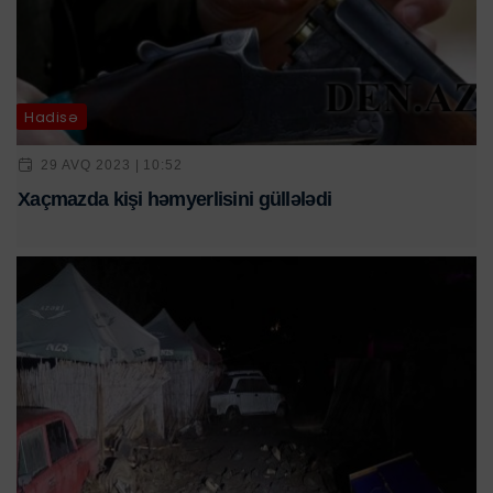
Hadisə
29 AVQ 2023 | 10:52
Xaçmazda kişi həmyerlisini güllələdi