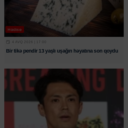
Hadisə
4 AVQ 2026 | 17:00
Bir tikə pendir 13 yaşlı uşağın həyatına son qoydu