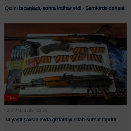
Qızını bıçaqladı, sonra intihar etdi - Şəmkirdə dəhşət
Ölkə
3 MAR 2025 | 13:05
74 yaşlı şəxsin evdə gizlətdiyi silah-sursat tapıldı