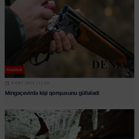
Hadisə
4 OKT 2023 | 12:00
Mingəçevirdə kişi qonşusunu güllələdi