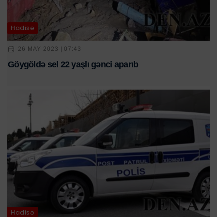
Hadisə
26 MAY 2023 | 07:43
Göygöldə sel 22 yaşlı gənci aparıb
Hadisə