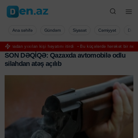
Ana səhifə
Gündəm
Siyasət
Cəmiyyət
Düny
ılan kişi həyatını itirdi
Bu küçələrdə hərəkət bir neçə gün məhdud
S
O
N
D
Ə
Q
İ
Q
Ə
:
Q
a
z
a
x
d
a
a
v
t
o
m
o
b
i
l
ə
o
d
l
u
s
i
l
a
h
d
a
n
a
t
ə
ş
a
ç
ı
l
ı
b