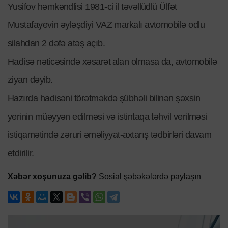
Yusifov həmkəndlisi 1981-ci il təvəllüdlü Ülfət
Mustafayevin əyləşdiyi VAZ markalı avtomobilə odlu
silahdan 2 dəfə atəş açıb.
Hadisə nəticəsində xəsarət alan olmasa da, avtomobilə
ziyan dəyib.
Hazırda hadisəni törətməkdə şübhəli bilinən şəxsin
yerinin müəyyən edilməsi və istintaqa təhvil verilməsi
istiqamətində zəruri əməliyyat-axtarış tədbirləri davam
etdirilir.
Xəbər xoşunuza gəlib?
Sosial şəbəkələrdə paylaşın