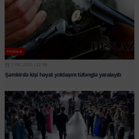
Hadisə
7 IYL 2023 | 22:09
Şəmkirdə kişi həyat yoldaşını tüfənglə yaralayıb