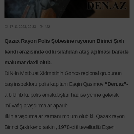
17-11-2023, 22:33
422
Qazax Rayon Polis Şöbəsinə rayonun Birinci Şıxlı
kəndi ərazisində odlu silahdan atəş açılması barədə
məlumat daxil olub.
DİN-in Mətbuat Xidmətinin Gəncə regional qrupunun
baş inspektoru polis kapitanı Eşqin Qasımov
“Den.az”
-
a bildirib ki, polis əməkdaşları hadisə yerinə gələrək
müvafiq araşdırmalar aparıb.
İlkin araşdırmalar zamanı məlum olub ki, Qazax rayon
Birinci Şıxlı kənd sakini, 1978-ci il təvəllüdlü Elşən