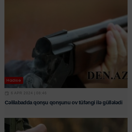
Hadisə
6 APR 2024 | 08:46
Cəlilabadda qonşu qonşunu ov tüfəngi ilə güllələdi