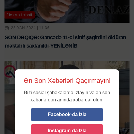
Elm və təhsil
23 YAN 2024 | 11:36
SON DƏQİQƏ: Gəncədə 11-ci sinif şagirdini öldürən
məktəbli saxlanıldı-YENİLƏNİB
Ən Son Xəbərləri Qaçırmayın!
Bizi sosial şəbəkələrdə izləyin və ən son
xəbərlərdən anında xəbərdar olun.
Facebook-da İzlə
Instagram-da İzlə