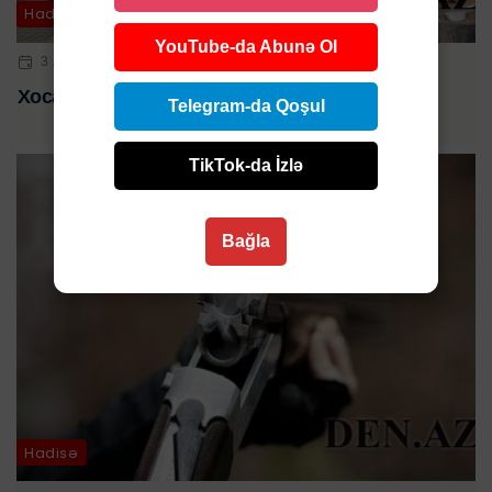
Hadisə
YouTube-da Abunə Ol
3 AVQ 2023 | 09:59
Xocalıda şirkət əməkdaşı qəzada öldü - FOTO
Telegram-da Qoşul
TikTok-da İzlə
Bağla
Hadisə