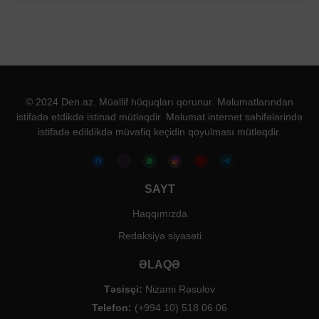
© 2024 Den.az. Müəllif hüquqları qorunur. Məlumatlarından
istifadə etdikdə istinad mütləqdir. Məlumat internet səhifələrində
istifadə edildikdə müvafiq keçidin qoyulması mütləqdir.
SAYT
Haqqımızda
Redaksiya siyasəti
ƏLAQƏ
Təsisçi:
Nizami Rəsulov
Telefon:
(+994 10) 518 06 06