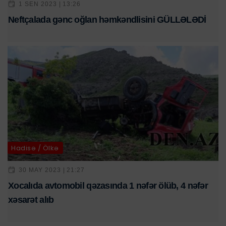
1 SEN 2023 | 13:26
Neftçalada gənc oğlan həmkəndlisini GÜLLƏLƏDİ
Hadisə / Ölkə
30 MAY 2023 | 21:27
Xocalıda avtomobil qəzasında 1 nəfər ölüb, 4 nəfər
xəsarət alıb