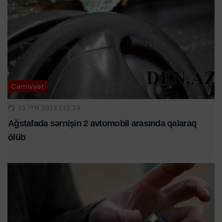
Cəmiyyət
15 IYN 2023 | 22:24
Ağstafada sərnişin 2 avtomobil arasında qalaraq
ölüb