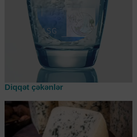
Diqqət çəkənlər