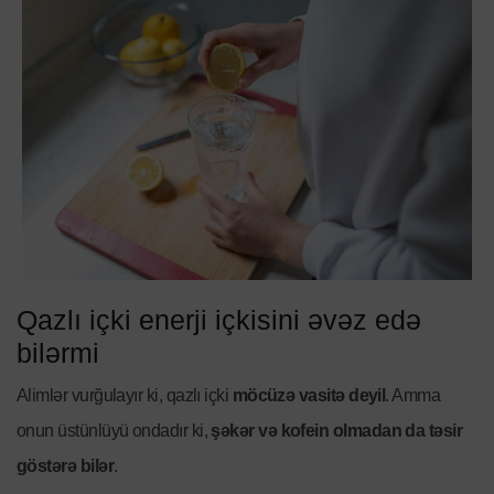
Qazlı içki enerji içkisini əvəz edə
bilərmi
Alimlər vurğulayır ki, qazlı içki
möcüzə vasitə deyil
. Amma
onun üstünlüyü ondadır ki,
şəkər və kofein olmadan da təsir
göstərə bilər
.