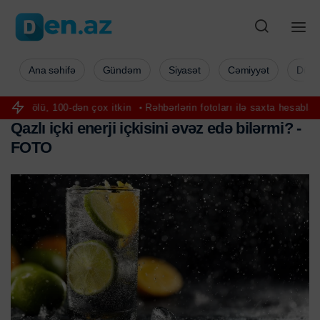
Ana səhifə
Gündəm
Siyasət
Cəmiyyət
Düny
 100-dən çox itkin
Rəhbərlərin fotoları ilə saxta hesablar yaradırla
Q
a
z
l
ı
i
ç
k
i
e
n
e
r
j
i
i
ç
k
i
s
i
n
i
ə
v
ə
z
e
d
ə
b
i
l
ə
r
m
i
?
-
F
O
T
O