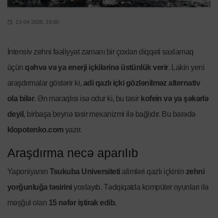
13-04-2026, 19:00
İntensiv zehni fəaliyyət zamanı bir çoxları diqqəti saxlamaq
üçün
qəhvə və ya enerji içkilərinə üstünlük verir
. Lakin yeni
araşdırmalar göstərir ki,
adi qazlı içki gözlənilməz alternativ
ola bilər
. Ən maraqlısı isə odur ki, bu təsir
kofein və ya şəkərlə
deyil
, birbaşa beynə təsir mexanizmi ilə bağlıdır. Bu barədə
klopotenko.com
yazır.
Araşdırma necə aparılıb
Yaponiyanın
Tsukuba Universiteti
alimləri qazlı içkinin
zehni
yorğunluğa təsirini
yoxlayıb. Tədqiqatda kompüter oyunları ilə
məşğul olan
15 nəfər iştirak edib
.