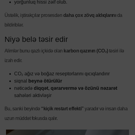
yorğunluq hissi zəif olub.
Üstəlik, iştirakçılar prosesdən
daha çox zövq aldıqlarını
da
bildiriblər.
Niyə belə təsir edir
Alimlər bunu qazlı içkidə olan
karbon qazının (CO₂)
təsiri ilə
izah edir.
CO₂ ağız və boğaz reseptorlarını qıcıqlandırır
siqnal
beynə ötürülür
nəticədə
diqqət, qərarvermə və özünü nəzarət
sahələri aktivləşir
Bu, sanki beyində
“kiçik restart effekti”
yaradır və insan daha
uzun müddət fokusda qalır.