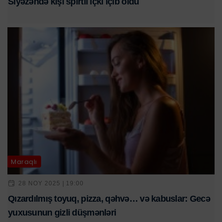
Siyəzəndə kişi spirtli içki içib öldü
Maraqlı
28 NOY 2025 | 19:00
Qızardılmış toyuq, pizza, qəhvə… və kabuslar: Gecə
yuxusunun gizli düşmənləri