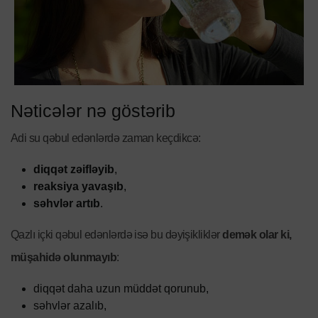
Nəticələr nə göstərib
Adi su qəbul edənlərdə zaman keçdikcə:
diqqət zəifləyib
,
reaksiya yavaşıb
,
səhvlər artıb
.
Qazlı içki qəbul edənlərdə isə bu dəyişikliklər
demək olar ki,
müşahidə olunmayıb
:
diqqət daha uzun müddət qorunub,
səhvlər azalıb,