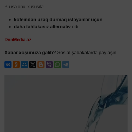
Bu isə onu, xüsusilə:
kofeindən uzaq durmaq istəyənlər üçün
daha təhlükəsiz alternativ
edir.
DenMedia.az
Xəbər xoşunuza gəlib?
Sosial şəbəkələrdə paylaşın