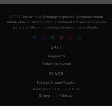
© 2024 Den.az. Müəllif hüquqları qorunur. Məlumatlarından
istifadə etdikdə istinad mütləqdir. Məlumat internet səhifələrində
istifadə edildikdə müvafiq keçidin qoyulması mütləqdir.
SAYT
Haqqımızda
Redaksiya siyasəti
ƏLAQƏ
Təsisçi:
Nizami Rəsulov
Telefon:
(+994 10) 518 06 06
E-poçt:
info@den.az