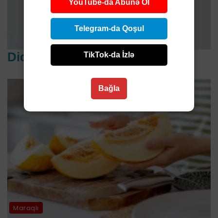
YouTube-da Abunə Ol
Telegram-da Qoşul
Diqqət çəkənlər
TikTok-da İzlə
Bağla
Maraqlı