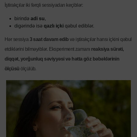
İştirakçılar iki fərqli sessiyadan keçiblər:
birində
adi su
,
digərində isə
qazlı içki
qəbul ediblər.
Hər sessiya
3 saat davam edib
və iştirakçılar hansı içkini qəbul
etdiklərini bilməyiblər. Eksperiment zamanı
reaksiya sürəti,
diqqət, yorğunluq səviyyəsi və hətta göz bəbəklərinin
ölçüsü
ölçülüb.