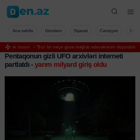
Ana səhifə
Gündəm
Siyasət
Cəmiyyət
Düny
istəyir
“Bizi bir neçə günə məğlub edəcəklərini düşündülər” – Pezə
Pentaqonun gizli UFO arxivləri interneti
partlatdı -
yarım milyard giriş oldu