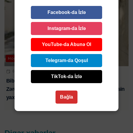
Facebook-da İzlə
Instagram-da İzlə
YouTube-da Abunə Ol
Hadisə
Telegram-da Qoşul
6 AVQ 2026 | 21:01
TikTok-da İzlə
Bibim həkim səhlənkarlığının qurbanı oldu-
Zərdabda baş verən ağır yol qəzasında ölən şəxsin
Bağla
yaxını şikayət edib-VİDEO
Digər xəbərlər