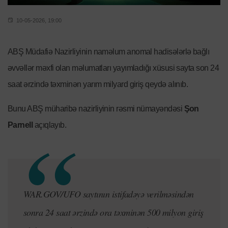
10-05-2026, 19:00
ABŞ Müdafiə Nazirliyinin naməlum anomal hadisələrlə bağlı
əvvəllər məxfi olan məlumatları yayımladığı xüsusi sayta son 24
saat ərzində təxminən yarım milyard giriş qeydə alınıb.
Bunu ABŞ müharibə nazirliyinin rəsmi nümayəndəsi
Şon
Parnell
açıqlayıb.
WAR.GOV/UFO saytının istifadəyə verilməsindən
sonra 24 saat ərzində ora təxminən 500 milyon giriş