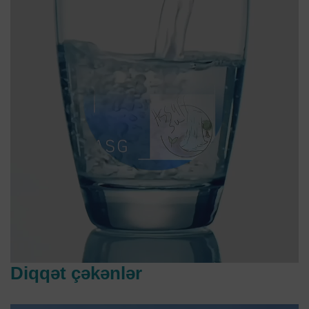
Diqqət çəkənlər