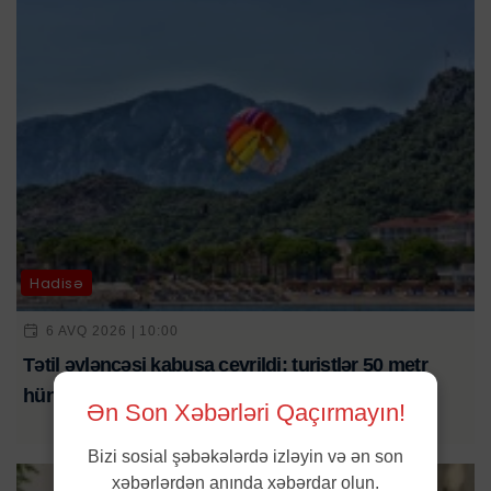
Hadisə
6 AVQ 2026 | 10:00
Tətil əyləncəsi kabusa çevrildi: turistlər 50 metr
hündürlükdən yerə düşdü
Ən Son Xəbərləri Qaçırmayın!
Bizi sosial şəbəkələrdə izləyin və ən son
xəbərlərdən anında xəbərdar olun.