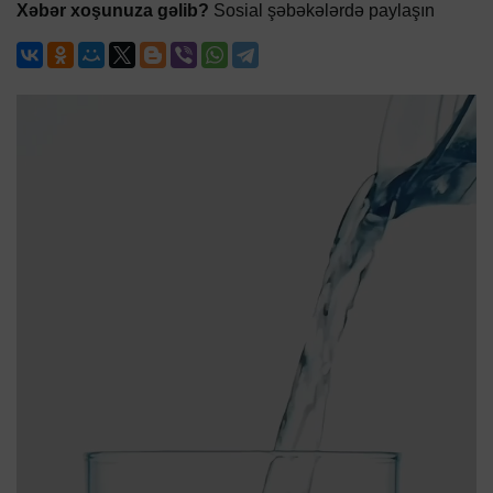
Xəbər xoşunuza gəlib?
Sosial şəbəkələrdə paylaşın