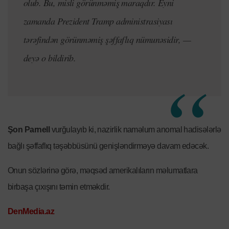
olub. Bu, misli görünməmiş maraqdır. Eyni
zamanda Prezident Tramp administrasiyası
tərəfindən görünməmiş şəffaflıq nümunəsidir, —
deyə o bildirib.
Şon Parnell
vurğulayıb ki, nazirlik naməlum anomal hadisələrlə
bağlı şəffaflıq təşəbbüsünü genişləndirməyə davam edəcək.
Onun sözlərinə görə, məqsəd amerikalıların məlumatlara
birbaşa çıxışını təmin etməkdir.
DenMedia.az