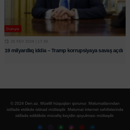
Dünya
25 FEV 2026 | 17:30
19 milyardlıq iddia – Tramp korrupsiyaya savaş açdı
© 2024 Den.az. Müəllif hüquqları qorunur. Məlumatlarından
istifadə etdikdə istinad mütləqdir. Məlumat internet səhifələrində
istifadə edildikdə müvafiq keçidin qoyulması mütləqdir.