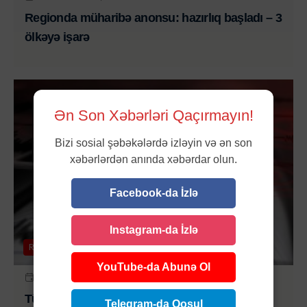
Regionda müharibə anonsu: hazırlıq başladı – 3
ölkəyə işarə
Ən Son Xəbərləri Qaçırmayın!
Bizi sosial şəbəkələrdə izləyin və ən son
xəbərlərdən anında xəbərdar olun.
Facebook-da İzlə
Instagram-da İzlə
Region
YouTube-da Abunə Ol
20 NOY 2025 | 13:50
Türkiyədə güclü zəlzələ oldu
Telegram-da Qoşul