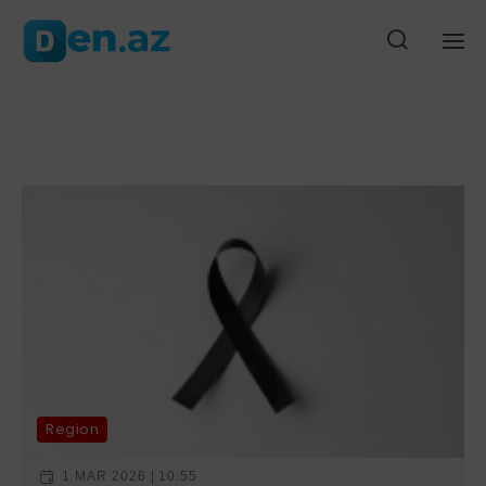
ərdabda baş verən ağır yol qəzasında ölən şəxsin yaxını şikayət edi
Ana səhifə
Gündəm
Siyasət
Cəmiyyət
Düny
Region
1 MAR 2026 | 10:55