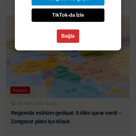
TikTok-da İzlə
Bağla
Region
16 NOY 2025 | 11:20
Regionda mühüm gedişat: 5 ölkə qərar verdi –
Zəngəzur planı işə düşür