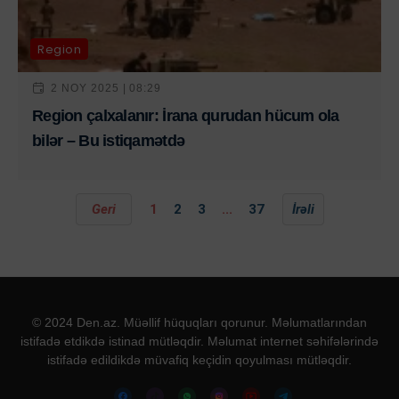
Region
2 NOY 2025 | 08:29
Region çalxalanır: İrana qurudan hücum ola
bilər – Bu istiqamətdə
Geri
1
2
3
...
37
İrəli
© 2024 Den.az. Müəllif hüquqları qorunur. Məlumatlarından
istifadə etdikdə istinad mütləqdir. Məlumat internet səhifələrində
istifadə edildikdə müvafiq keçidin qoyulması mütləqdir.