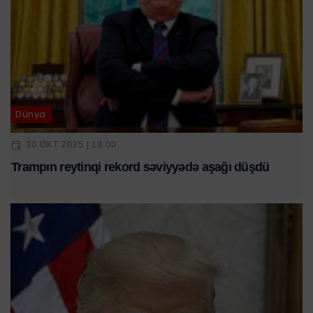
Dünya
30 OKT 2025 | 13:00
Trampın reytinqi rekord səviyyədə aşağı düşdü