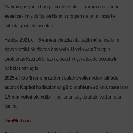
Manipulyasiyanın başqa bir elementi — Trampın çıxışından
əvvəl
çəkilmiş yürüş kadrlarının proqramda onun çıxışı ilə
birlikdə göstərilməsi olub.
Hadisə 2021-ci il
6 yanvar
etirazları ilə bağlı mübahisələrin
davam etdiyi bir dövrdə baş verib. Həmin vaxt Trampın
tərəfdarları Kapitoli binasına soxulmuş, nəticədə
çoxsaylı
həbslər
olmuşdu.
2025-ci ildə Tramp prezident səlahiyyətlərindən istifadə
edərək Kapitol hadisələrinə görə məhkum edilmiş təxminən
1,5 min nəfəri əfv edib
— bu, onun seçkiqabağı vədlərindən
biri idi.
DenMedia.az