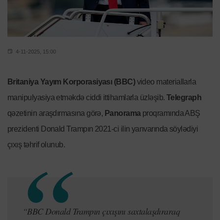
4-11-2025, 15:00
Britaniya Yayım Korporasiyası (BBC)
video materiallarla
manipulyasiya etməkdə ciddi ittihamlarla üzləşib.
Telegraph
qəzetinin araşdırmasına görə,
Panorama
proqramında ABŞ
prezidenti Donald Trampın 2021-ci ilin yanvarında söylədiyi
çıxış təhrif olunub.
“BBC Donald Trampın çıxışını saxtalaşdıraraq