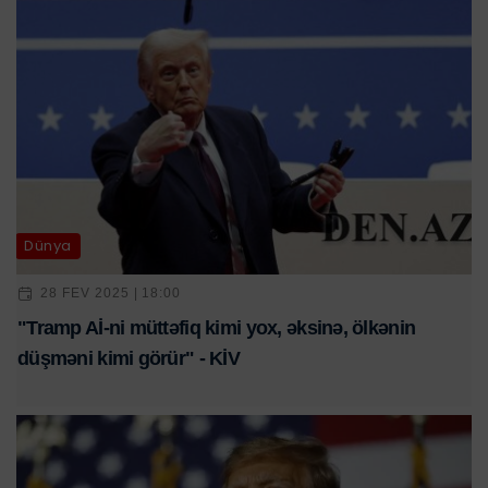
Dünya
28 FEV 2025 | 18:00
"Tramp Aİ-ni müttəfiq kimi yox, əksinə, ölkənin
düşməni kimi görür" - KİV