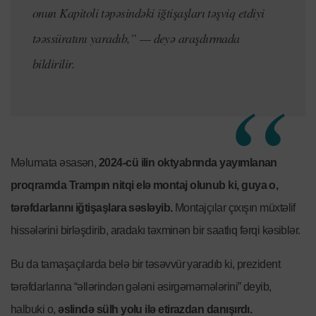
onun Kapitoli təpəsindəki iğtişaşları təşviq etdiyi
təəssüratını yaradıb,” — deyə araşdırmada
bildirilir.
Məlumata əsasən,
2024-cü ilin oktyabrında yayımlanan
proqramda Trampın nitqi elə montaj olunub ki, guya o,
tərəfdarlarını iğtişaşlara səsləyib.
Montajçılar çıxışın müxtəlif
hissələrini birləşdirib, aradakı təxminən bir saatlıq fərqi kəsiblər.
Bu da tamaşaçılarda belə bir təsəvvür yaradıb ki, prezident
tərəfdarlarına “əllərindən gələni əsirgəməmələrini” deyib,
halbuki o,
əslində sülh yolu ilə etirazdan danışırdı.