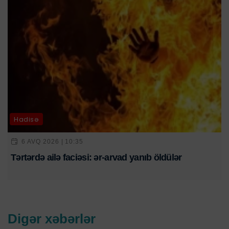
Hadisə
6 AVQ 2026 | 10:35
Tərtərdə ailə faciəsi: ər-arvad yanıb öldülər
Digər xəbərlər