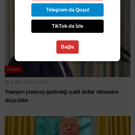
Telegram-da Qoşul
TikTok-da İzlə
Bağla
Dünya
4 OKT 2025 | 10:30
Trampın yumruq qaldırdığı şəkli dollar sikkəsinə
düşə bilər