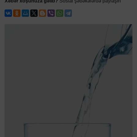
Xəbər xoşunuza gəlib?
Sosial şəbəkələrdə paylaşın