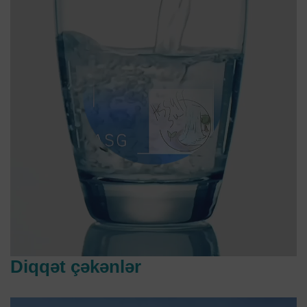
Diqqət çəkənlər