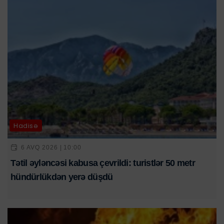
Hadisə
6 AVQ 2026 | 10:00
Tətil əyləncəsi kabusa çevrildi: turistlər 50 metr
hündürlükdən yerə düşdü