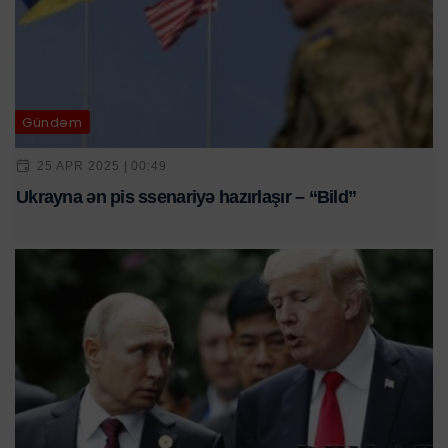
Gündəm
25 APR 2025 | 00:49
Ukrayna ən pis ssenariyə hazırlaşır – “Bild”