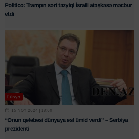
Politico: Trampın sərt təzyiqi İsraili atəşkəsə məcbur
etdi
Dünya
15 NOY 2024 | 18:00
“Onun qələbəsi dünyaya əsl ümid verdi” – Serbiya
prezidenti