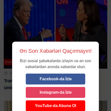
Ən Son Xəbərləri Qaçırmayın!
Bizi sosial şəbəkələrdə izləyin və ən son
Dünya
xəbərlərdən anında xəbərdar olun.
17 OKT 2024 | 13:47
Facebook-da İzlə
Trampın köməkçisi: "Harrisin “hücumları”
ümidsizlikdən irəli gəlir"
Instagram-da İzlə
YouTube-da Abunə Ol