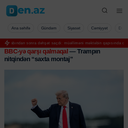
Ana səhifə
Gündəm
Siyasət
Cəmiyyət
Düny
nra dəhşət saçdı: müəlliməni məktəbin qapısında qətlə yetirdi
Sere
BBC-yə qarşı qalmaqal
— Trampın
nitqindən “saxta montaj”