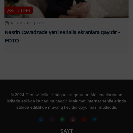
Şou-biznes
6 FEV 2026 | 17:30
Nesrin Cavadzade yeni serialla ekranlara qayıdır -
FOTO
© 2024 Den.az. Müəllif hüquqları qorunur. Məlumatlarından
istifadə etdikdə istinad mütləqdir. Məlumat internet səhifələrində
istifadə edildikdə müvafiq keçidin qoyulması mütləqdir.
SAYT