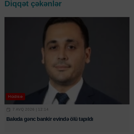
Diqqət çəkənlər
Hadisə
7 AVQ 2026 | 12:14
Bakıda gənc bankir evində ölü tapıldı