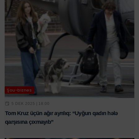
Şou-biznes
5 DEK 2025 | 18:00
Tom Kruz üçün ağır ayrılıq: “Uyğun qadın hələ
qarşısına çıxmayıb”