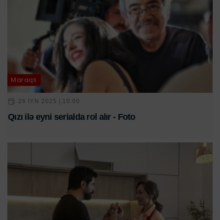
Maraqlı
26 IYN 2025 | 10:00
Qızı ilə eyni serialda rol alır - Foto