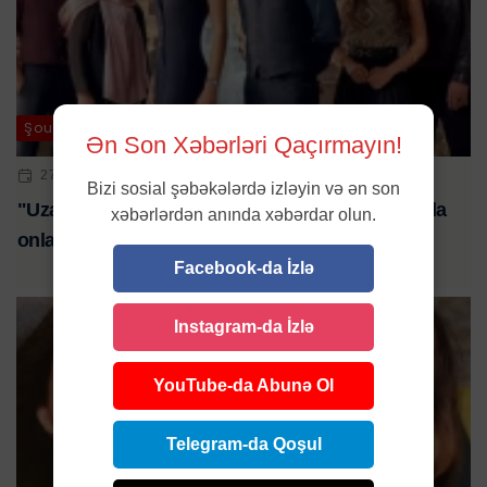
Şou-biznes
Ən Son Xəbərləri Qaçırmayın!
27 AVQ 2025 | 12:00
Bizi sosial şəbəkələrdə izləyin və ən son
"Uzak Şehir" bu tarixdə ekranlara qayıdır: Serialda
xəbərlərdən anında xəbərdar olun.
onlar da rol alacaq
Facebook-da İzlə
Instagram-da İzlə
YouTube-da Abunə Ol
Telegram-da Qoşul