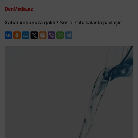
DenMedia.az
Xəbər xoşunuza gəlib?
Sosial şəbəkələrdə paylaşın