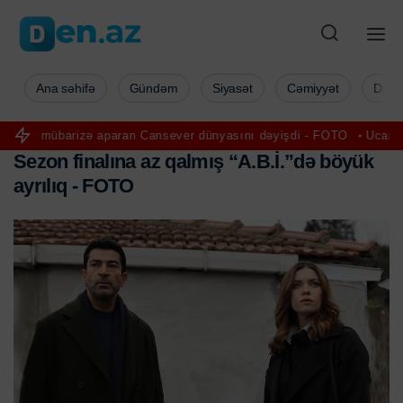
Ana səhifə
Gündəm
Siyasət
Cəmiyyət
Düny
ə aparan Cansever dünyasını dəyişdi - FOTO
Ucarda “Mercedes” ve
S
e
z
o
n
f
i
n
a
l
ı
n
a
a
z
q
a
l
m
ı
ş
“
A
.
B
.
İ
.
”
d
ə
b
ö
y
ü
k
a
y
r
ı
l
ı
q
-
F
O
T
O