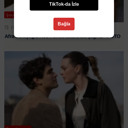
TikTok-da İzlə
Şou-biznes
Bağla
15 MAY 2026 | 11:30
Afra Saraçoğlu Keti Perrini İstanbula çağırdı - FOTO