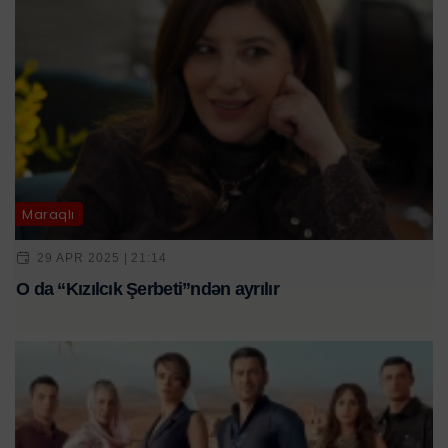
Maraqlı
29 APR 2025 | 21:14
O da “Kızılcık Şerbeti”ndən ayrılır