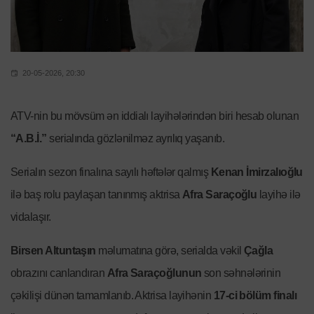
20-05-2026, 20:30
ATV-nin bu mövsüm ən iddialı layihələrindən biri hesab olunan
“A.B.İ.”
serialında gözlənilməz ayrılıq yaşanıb.
Serialın sezon finalına sayılı həftələr qalmış
Kenan İmirzalıoğlu
ilə baş rolu paylaşan tanınmış aktrisa
Afra Saraçoğlu
layihə ilə
vidalaşır.
Birsen Altuntaşın
məlumatına görə, serialda vəkil
Çağla
obrazını canlandıran
Afra Saraçoğlunun
son səhnələrinin
çəkilişi dünən tamamlanıb. Aktrisa layihənin
17-ci bölüm finalı