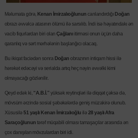
Məlumata görə,
Kenan İmirzalıoğlunun
canlandırdığı
Doğan
obrazı əvvəlcə atasının ölümü ilə sarsılıb. İndi isə həyatındakı ən
vacib fiqurlardan biri olan
Çağlanı
itirməsi onun üçün daha
qaranlıq və sərt mərhələnin başlanğıcı olacaq.
Bu ikiqat faciədən sonra
Doğan
obrazının intiqam hissi ilə
hərəkət edəcəyi və serialda artıq heç nəyin əvvəlki kimi
olmayacağı gözlənilir.
Qeyd edək ki,
“A.B.İ.”
yüksək reytinqləri ilə diqqət çəksə də,
mövsüm ərzində sosial şəbəkələrdə geniş müzakirə olunub.
Xüsusilə
51 yaşlı Kenan İmirzalıoğlu
ilə
28 yaşlı Afra
Saraçoğlunun
tərəf müqabili olması tamaşaçılar arasında ən
çox danışılan mövzulardan biri idi.