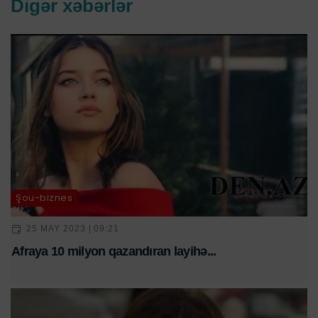
Digər xəbərlər
Şou-biznes
25 MAY 2023 | 09:21
Afraya 10 milyon qazandıran layihə...