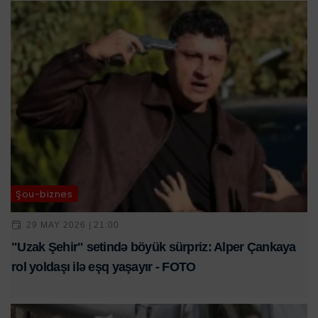
Şou-biznes
29 MAY 2026 | 21:00
"Uzak Şehir" setində böyük sürpriz: Alper Çankaya
rol yoldaşı ilə eşq yaşayır - FOTO