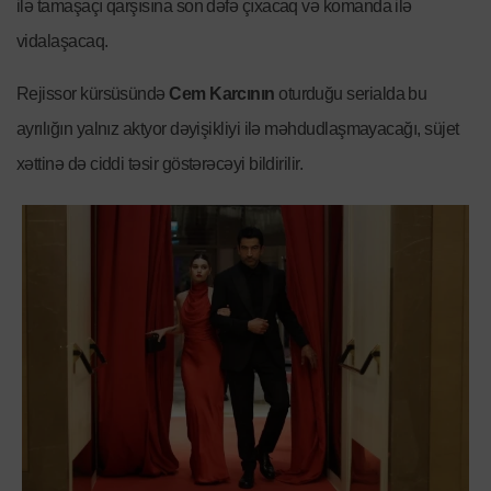
ilə tamaşaçı qarşısına son dəfə çıxacaq və komanda ilə
vidalaşacaq.
Rejissor kürsüsündə
Cem Karcının
oturduğu serialda bu
ayrılığın yalnız aktyor dəyişikliyi ilə məhdudlaşmayacağı, süjet
xəttinə də ciddi təsir göstərəcəyi bildirilir.