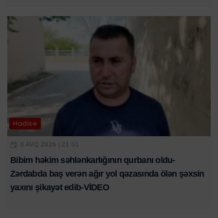
Hadisə
6 AVQ 2026 | 21:01
Bibim həkim səhlənkarlığının qurbanı oldu-
Zərdabda baş verən ağır yol qəzasında ölən şəxsin
yaxını şikayət edib-VİDEO