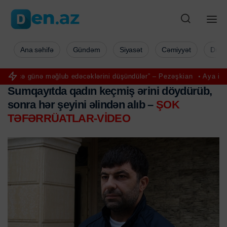
Ana səhifə
Gündəm
Siyasət
Cəmiyyət
Düny
məğlub edəcəklərini düşündülər” – Pezəşkian
Aya ilk addımı atan Nil
Sumqayıtda qadın keçmiş ərini döydürüb,
sonra hər şeyini əlindən alıb –
ŞOK
TƏFƏRRÜATLAR-VİDEO