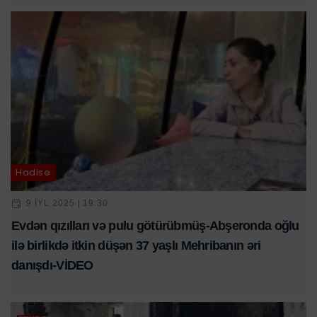
Hadisə
9 IYL 2025 | 19:30
Evdən qızılları və pulu götürübmüş-Abşeronda oğlu
ilə birlikdə itkin düşən 37 yaşlı Mehribanın əri
danışdı-VİDEO