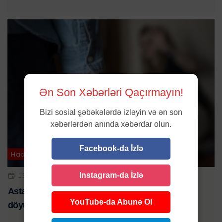
Ən Son Xəbərləri Qaçırmayın!
Bizi sosial şəbəkələrdə izləyin və ən son
xəbərlərdən anında xəbərdar olun.
Facebook-da İzlə
Hadisə
Instagram-da İzlə
15 IYN 2025 | 12:31
Astarada 22 yaşlı qadın həyat yoldaşı tərəfindən
YouTube-da Abunə Ol
döyülüb