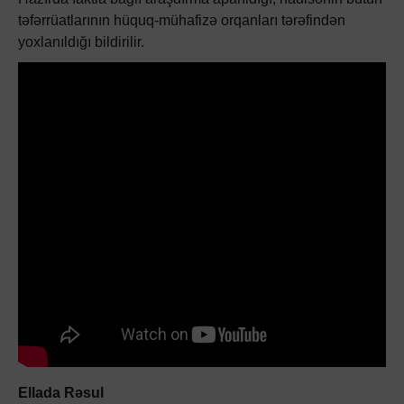
təfərrüatlarının hüquq-mühafizə orqanları tərəfindən
yoxlanıldığı bildirilir.
Ellada Rəsul