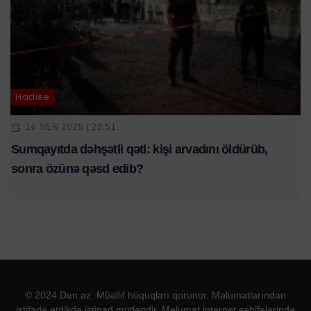
Hadisə
16 SEN 2025 | 23:51
Sumqayıtda dəhşətli qətl: kişi arvadını öldürüb,
sonra özünə qəsd edib?
© 2024 Den.az. Müəllif hüquqları qorunur. Məlumatlarından
istifadə etdikdə istinad mütləqdir. Məlumat internet səhifələrində