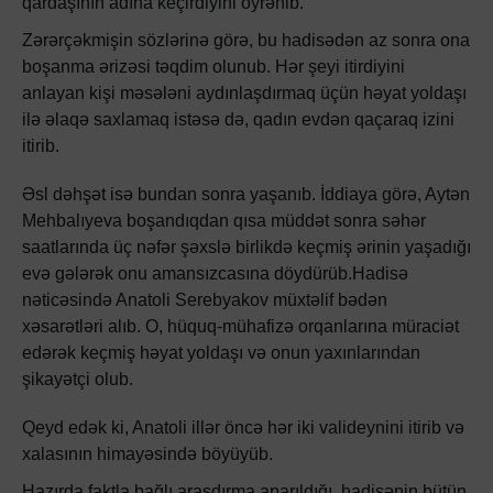
qardaşının adına keçirdiyini öyrənib.
Zərərçəkmişin sözlərinə görə, bu hadisədən az sonra ona
boşanma ərizəsi təqdim olunub. Hər şeyi itirdiyini
anlayan kişi məsələni aydınlaşdırmaq üçün həyat yoldaşı
ilə əlaqə saxlamaq istəsə də, qadın evdən qaçaraq izini
itirib.
Əsl dəhşət isə bundan sonra yaşanıb. İddiaya görə, Aytən
Mehbalıyeva boşandıqdan qısa müddət sonra səhər
saatlarında üç nəfər şəxslə birlikdə keçmiş ərinin yaşadığı
evə gələrək onu amansızcasına döydürüb.Hadisə
nəticəsində Anatoli Serebyakov müxtəlif bədən
xəsarətləri alıb. O, hüquq-mühafizə orqanlarına müraciət
edərək keçmiş həyat yoldaşı və onun yaxınlarından
şikayətçi olub.
Qeyd edək ki, Anatoli illər öncə hər iki valideynini itirib və
xalasının himayəsində böyüyüb.
Hazırda faktla bağlı araşdırma aparıldığı, hadisənin bütün