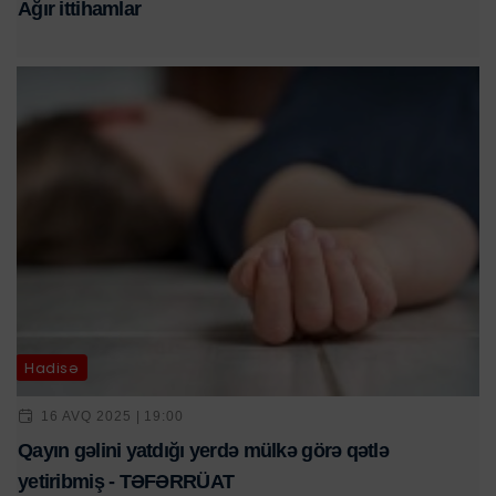
Ağır ittihamlar
Hadisə
16 AVQ 2025 | 19:00
Qayın gəlini yatdığı yerdə mülkə görə qətlə
yetiribmiş - TƏFƏRRÜAT