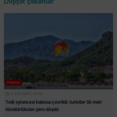
Diqqət çəkənlər
Hadisə
6 AVQ 2026 | 10:00
Tətil əyləncəsi kabusa çevrildi: turistlər 50 metr
hündürlükdən yerə düşdü