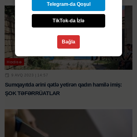
Telegram-da Qoşul
TikTok-da İzlə
Bağla
Hadisə
9 AVQ 2023 | 14:57
Sumqayıtda ərini qətlə yetirən qadın hamilə imiş:
ŞOK TƏFƏRRÜATLAR