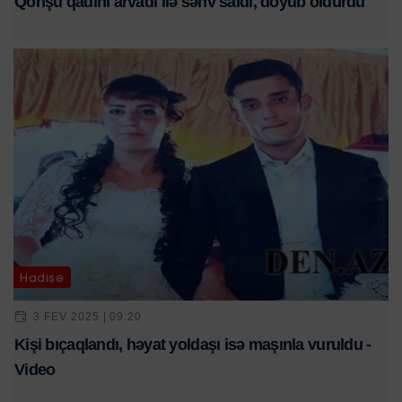
Qonşu qadını arvadı ilə səhv saldı, döyüb öldürdü
Hadisə
3 FEV 2025 | 09:20
Kişi bıçaqlandı, həyat yoldaşı isə maşınla vuruldu -
Video