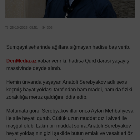
25-10-2025, 09:51
303
Sumqayıt şəhərində ağıllara sığmayan hadisə baş verib.
DenMedia.az
xəbər verir ki, hadisə Qurd dərəsi yaşayış
massivində qeydə alınıb.
Həmin ünvanda yaşayan Anatoli Serebyakov adlı şəxs
keçmiş həyat yoldaşı tərəfindən həm maddi, həm də fiziki
zorakılığa məruz qaldığını iddia edib.
Məlumata görə, Serebyakov illər öncə Aytən Mehbalıyeva
ilə ailə həyatı qurub. Cütlük uzun müddət qızıl alveri ilə
məşğul olub. Lakin bir müddət sonra Anatoli Serebyakov
həyat yoldaşının gizli şəkildə bütün əmlak və vəsaitləri öz