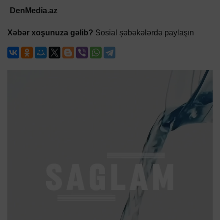
DenMedia.az
Xəbər xoşunuza gəlib?
Sosial şəbəkələrdə paylaşın