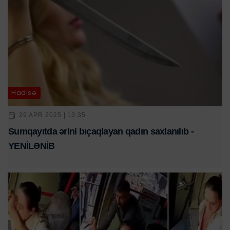
Hadisə
29 APR 2025 | 13:35
Sumqayıtda ərini bıçaqlayan qadın saxlanılıb -
YENİLƏNİB