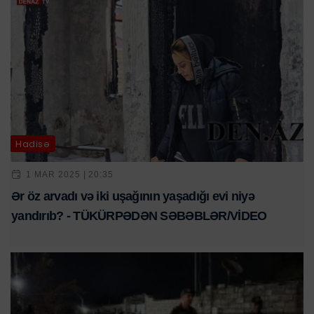
Hadisə
1 MAR 2025 | 20:35
Ər öz arvadı və iki uşağının yaşadığı evi niyə
yandırıb? - TÜKÜRPƏDƏN SƏBƏBLƏR/VİDEO