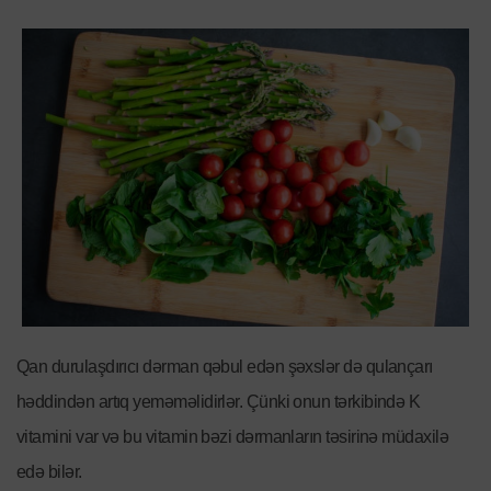
Qan durulaşdırıcı dərman qəbul edən şəxslər də qulançarı
həddindən artıq yeməməlidirlər. Çünki onun tərkibində K
vitamini var və bu vitamin bəzi dərmanların təsirinə müdaxilə
edə bilər.