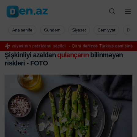
Ana səhifə
Gündəm
Siyasət
Cəmiyyət
Düny
zidenti seçildi
Qara dənizdə Türkiyə gəmisinə hücum edildi
ABŞ-
Şişkinliyi azaldan
qulançarın
bilinməyən
riskləri - FOTO