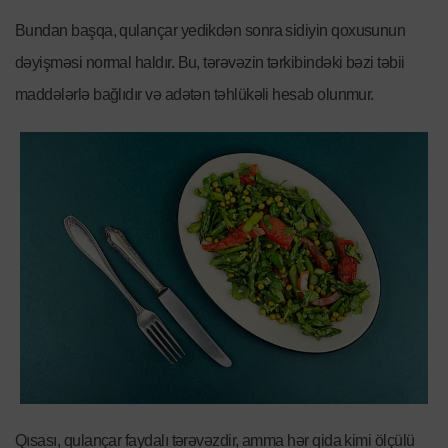
Bundan başqa, qulançar yedikdən sonra sidiyin qoxusunun
dəyişməsi normal haldır. Bu, tərəvəzin tərkibindəki bəzi təbii
maddələrlə bağlıdır və adətən təhlükəli hesab olunmur.
Qısası, qulançar faydalı tərəvəzdir, amma hər qida kimi ölçülü