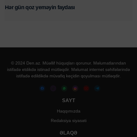
Hər gün qoz yeməyin faydası
© 2024 Den.az. Müəllif hüquqları qorunur. Məlumatlarından
istifadə etdikdə istinad mütləqdir. Məlumat internet səhifələrində
istifadə edildikdə müvafiq keçidin qoyulması mütləqdir.
SAYT
Haqqımızda
Redaksiya siyasəti
ƏLAQƏ