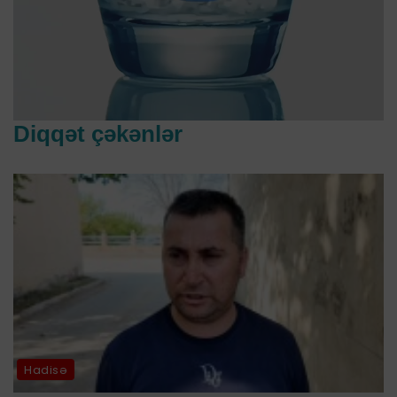
Diqqət çəkənlər
Hadisə