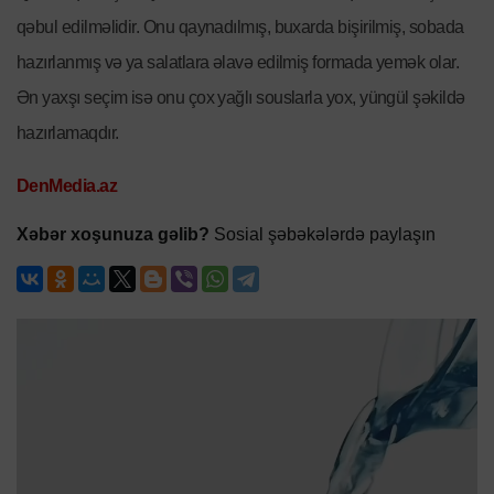
qəbul edilməlidir. Onu qaynadılmış, buxarda bişirilmiş, sobada
hazırlanmış və ya salatlara əlavə edilmiş formada yemək olar.
Ən yaxşı seçim isə onu çox yağlı souslarla yox, yüngül şəkildə
hazırlamaqdır.
DenMedia.az
Xəbər xoşunuza gəlib?
Sosial şəbəkələrdə paylaşın