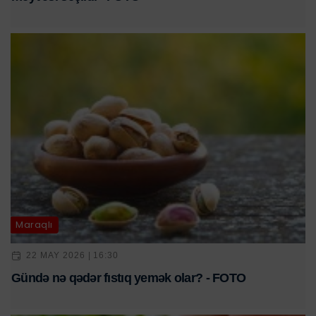
Maraqlı
22 MAY 2026 | 16:30
Gündə nə qədər fıstıq yemək olar? - FOTO