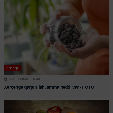
Maraqlı
9 APR 2026 | 16:30
Xərçəngə qarşı silah, amma həddi var - FOTO