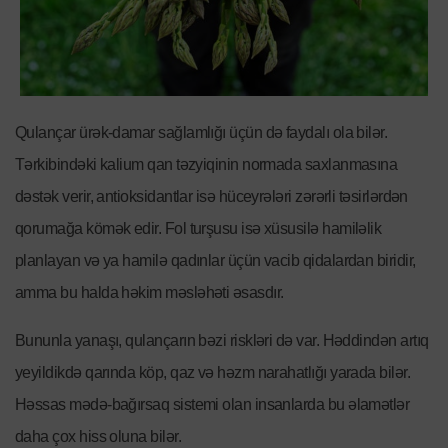
Qulançar ürək-damar sağlamlığı üçün də faydalı ola bilər.
Tərkibindəki kalium qan təzyiqinin normada saxlanmasına
dəstək verir, antioksidantlar isə hüceyrələri zərərli təsirlərdən
qorumağa kömək edir. Fol turşusu isə xüsusilə hamiləlik
planlayan və ya hamilə qadınlar üçün vacib qidalardan biridir,
amma bu halda həkim məsləhəti əsasdır.
Bununla yanaşı, qulançarın bəzi riskləri də var. Həddindən artıq
yeyildikdə qarında köp, qaz və həzm narahatlığı yarada bilər.
Həssas mədə-bağırsaq sistemi olan insanlarda bu əlamətlər
daha çox hiss oluna bilər.