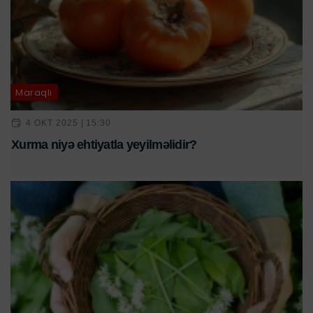
Maraqlı
4 OKT 2025 | 15:30
Xurma niyə ehtiyatla yeyilməlidir?