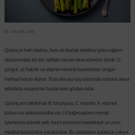
3-06-2026, 18:00
Qulançar həm dadına, həm də faydalı tərkibinə görə sağlam
qidalanmada tez-tez istifadə olunan tərəvəzlərdən biridir. O,
yüngül, az kalorili və vitamin-mineral baxımından zəngin
məhsul hesab olunur. Xüsusilə yaz-yay aylarında rasiona əlavə
edildikdə orqanizmə faydalı təsir göstərə bilər.
Qulançarın tərkibində lif, fol turşusu, C vitamini, K vitamini,
kalium və antioksidantlar var. Lif bağırsaqların normal
işləməsinə kömək edir, həzm prosesini dəstəkləyir və uzun
müddət toxluq hissi yarada bilər. Bu səbəbdən qulançar çəkiyə