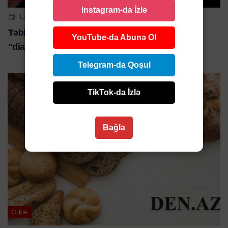
Instagram-da İzlə
11 APR 2026 | 11:30
Təbiətin incə toxunuşu: qulancarın bədənlə
YouTube-da Abunə Ol
"dialoqu" - FOTO
Telegram-da Qoşul
TikTok-da İzlə
Bağla
Ölkə