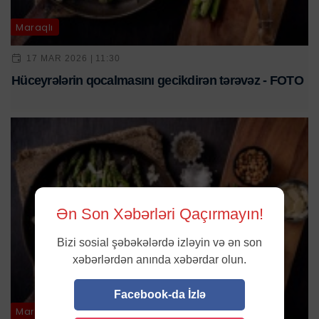
Maraqlı
17 MAR 2026 | 11:30
Hüceyrələrin qocalmasını gecikdirən tərəvəz - FOTO
Ən Son Xəbərləri Qaçırmayın!
Bizi sosial şəbəkələrdə izləyin və ən son
xəbərlərdən anında xəbərdar olun.
Facebook-da İzlə
Maraqlı