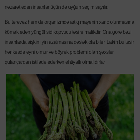
nəzarət edən insanlar üçün də uyğun seçim sayılır.
Bu tərəvəz həm də orqanizmdə artıq mayenin xaric olunmasına
kömək edən yüngül sidikqovucu təsirə malikdir. Ona görə bəzi
insanlarda şişkinliyin azalmasına dəstək ola bilər. Lakin bu təsir
hər kəsdə eyni olmur və böyrək problemi olan şəxslər
qulançardan istifadə edərkən ehtiyatlı olmalıdırlar.