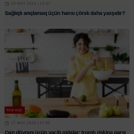
20 NOY 2023 | 13:47
Sağlıqlı arıqlamaq üçün hansı çörək daha yaxşıdır?
Maraqlı
17 MAY 2026 | 17:00
Qan dövranı üçün vacib qidalar: tromb riskinə qarşı