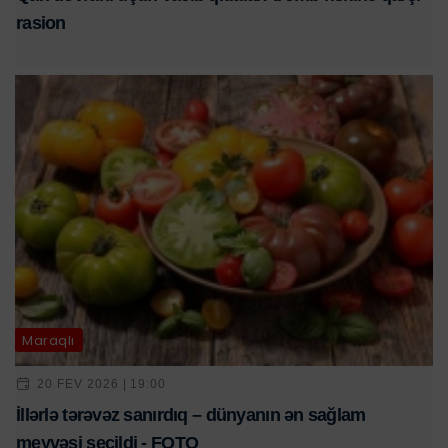
rasion
Maraqlı
20 FEV 2026 | 19:00
İllərlə tərəvəz sanırdıq – dünyanın ən sağlam
meyvəsi seçildi - FOTO