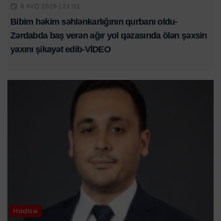
6 AVQ 2026 | 21:01
Bibim həkim səhlənkarlığının qurbanı oldu-
Zərdabda baş verən ağır yol qəzasında ölən şəxsin
yaxını şikayət edib-VİDEO
Hadisə