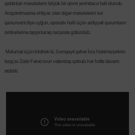
qaldırılan məsələlərin böyük bir qismi yerindəcə həll olunub.
Araşdırılmasına ehtiyac olan digər məsələlərin isə
qanunvericiliyə uyğun, operativ həlli üçün aidiyyəti qurumların
rəhbərlərinə tapşırılaraq nəzarətə götürülüb.
Məlumat üçün bildirək ki, Sumqayıt şəhər İcra Hakimiyyətinin
başçısı Zakir Fərəcovun vətəndaş qəbulu hər həftə davam
etdirilir.