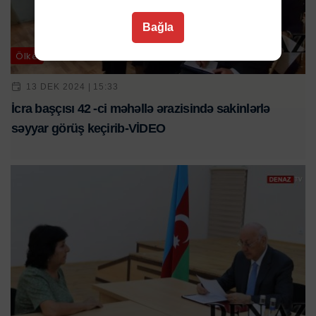
Bağla
Ölkə
13 DEK 2024 | 15:33
İcra başçısı 42 -ci məhəllə ərazisində sakinlərlə
səyyar görüş keçirib-VİDEO