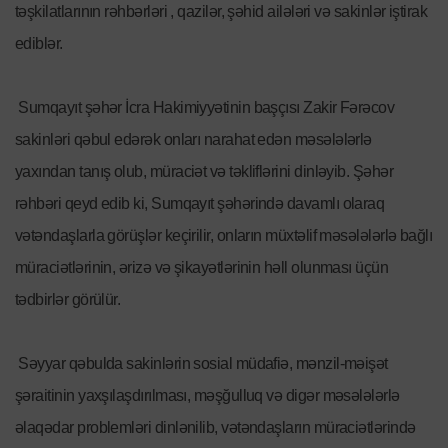
təşkilatlarının rəhbərləri , qazilər, şəhid ailələri və sakinlər iştirak
ediblər.
Sumqayıt şəhər İcra Hakimiyyətinin başçısı Zakir Fərəcov
sakinləri qəbul edərək onları narahat edən məsələlərlə
yaxından tanış olub, müraciət və təkliflərini dinləyib. Şəhər
rəhbəri qeyd edib ki, Sumqayıt şəhərində davamlı olaraq
vətəndaşlarla görüşlər keçirilir, onların müxtəlif məsələlərlə bağlı
müraciətlərinin, ərizə və şikayətlərinin həll olunması üçün
tədbirlər görülür.
Səyyar qəbulda sakinlərin sosial müdafiə, mənzil-məişət
şəraitinin yaxşılaşdırılması, məşğulluq və digər məsələlərlə
əlaqədar problemləri dinlənilib, vətəndaşların müraciətlərində