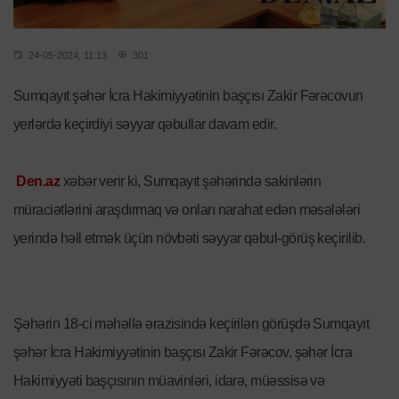
24-05-2024, 11:13
301
Sumqayıt şəhər İcra Hakimiyyətinin başçısı Zakir Fərəcovun
yerlərdə keçirdiyi səyyar qəbullar davam edir.
Den.az
xəbər verir ki, Sumqayıt şəhərində sakinlərin
müraciətlərini araşdırmaq və onları narahat edən məsələləri
yerində həll etmək üçün növbəti səyyar qəbul-görüş keçirilib.
Şəhərin 18-ci məhəllə ərazisində keçirilən görüşdə Sumqayıt
şəhər İcra Hakimiyyətinin başçısı Zakir Fərəcov, şəhər İcra
Hakimiyyəti başçısının müavinləri, idarə, müəssisə və