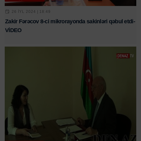
26 IYL 2024 | 18:49
Zakir Fərəcov 8-ci mikrorayonda sakinləri qəbul etdi-
VİDEO