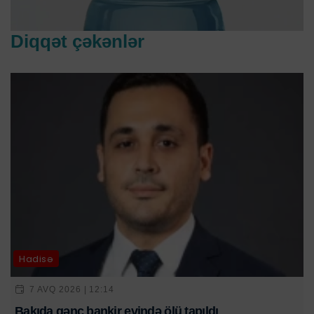
Diqqət çəkənlər
Hadisə
7 AVQ 2026 | 12:14
Bakıda gənc bankir evində ölü tapıldı