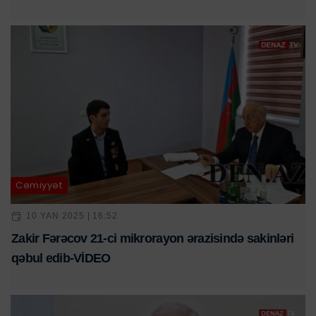
Cəmiyyət
10 YAN 2025 | 16:52
Zakir Fərəcov 21-ci mikrorayon ərazisində sakinləri
qəbul edib-VİDEO