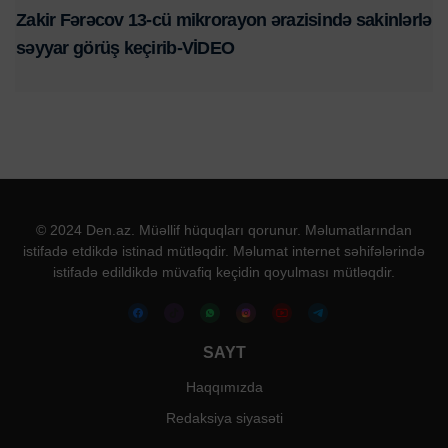
Zakir Fərəcov 13-cü mikrorayon ərazisində sakinlərlə
səyyar görüş keçirib-VİDEO
© 2024 Den.az. Müəllif hüquqları qorunur. Məlumatlarından
istifadə etdikdə istinad mütləqdir. Məlumat internet səhifələrində
istifadə edildikdə müvafiq keçidin qoyulması mütləqdir.
SAYT
Haqqımızda
Redaksiya siyasəti