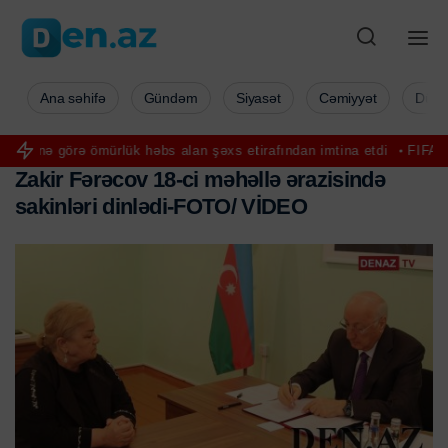
Ana səhifə
Gündəm
Siyasət
Cəmiyyət
Düny
 ömürlük həbs alan şəxs etirafından imtina etdi
FIFA prezidentini se
Z
a
k
i
r
F
ə
r
ə
c
o
v
1
8
-
c
i
m
ə
h
ə
l
l
ə
ə
r
a
z
i
s
i
n
d
ə
s
a
k
i
n
l
ə
r
i
d
i
n
l
ə
d
i
-
F
O
T
O
/
V
İ
D
E
O