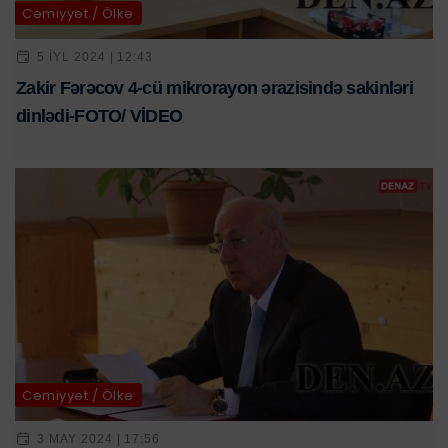
Cəmiyyət / Ölkə
5 IYL 2024 | 12:43
Zakir Fərəcov 4-cü mikrorayon ərazisində sakinləri
dinlədi-FOTO/ VİDEO
Cəmiyyət / Ölkə
3 MAY 2024 | 17:56