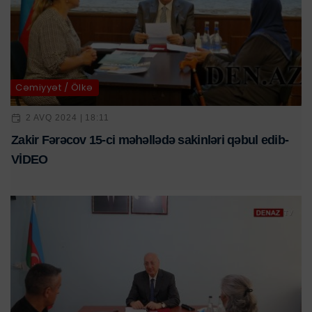
Cəmiyyət / Ölkə
2 AVQ 2024 | 18:11
Zakir Fərəcov 15-ci məhəllədə sakinləri qəbul edib-
VİDEO