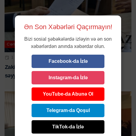
Ən Son Xəbərləri Qaçırmayın!
Bizi sosial şəbəkələrdə izləyin və ən son
Cəmiyyət
xəbərlərdən anında xəbərdar olun.
1 NOY 2024 | 16:38
Facebook-da İzlə
Zakir Fərəcov 2-ci məhəllə ərazisində sakinlərlə
səyyar görüş keçirib-VİDEO
Instagram-da İzlə
YouTube-da Abunə Ol
Telegram-da Qoşul
TikTok-da İzlə