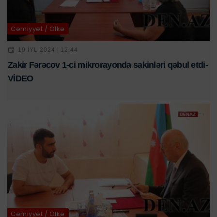
Cəmiyyət / Ölkə
19 IYL 2024 | 12:44
Zakir Fərəcov 1-ci mikrorayonda sakinləri qəbul etdi-
VİDEO
Cəmiyyət / Ölkə