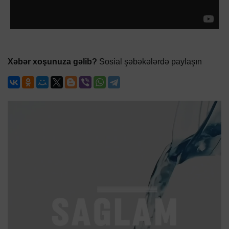
Xəbər xoşunuza gəlib?
Sosial şəbəkələrdə paylaşın