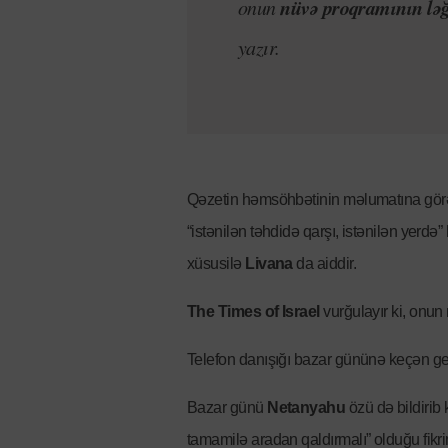
nüvə proqramının lə
onun
yazır.
Qəzetin həmsöhbətinin məlumatına gör
“istənilən təhdidə qarşı, istənilən yer
xüsusilə
Livana
da aiddir.
The Times of Israel
vurğulayır ki, onu
Telefon danışığı bazar gününə keçən ge
Bazar günü
Netanyahu
özü də bildirib 
tamamilə aradan qaldırmalı” olduğu fikr