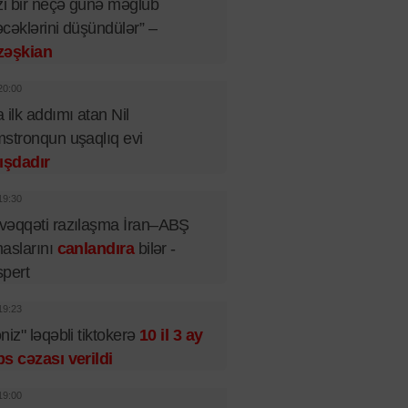
zi bir neçə günə məğlub
cəklərini düşündülər” –
zəşkian
20:00
 ilk addımı atan Nil
stronqun uşaqlıq evi
ışdadır
19:30
əqqəti razılaşma İran–ABŞ
aslarını
canlandıra
bilər -
pert
19:23
niz" ləqəbli tiktokerə
10 il 3 ay
s cəzası verildi
19:00