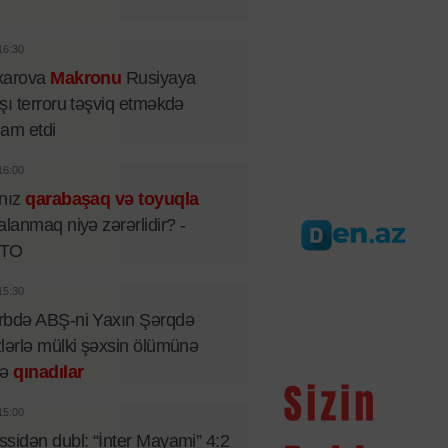
16:30
xarova
Makronu
Rusiyaya
şı terroru təşviq etməkdə
iham etdi
16:00
lnız
qarabaşaq və toyuqla
alanmaq niyə zərərlidir? -
TO
15:30
rbdə ABŞ-ni Yaxın Şərqdə
lərlə mülki şəxsin ölümünə
rə
qınadılar
15:00
sidən dubl: “İnter Mayami” 4:2