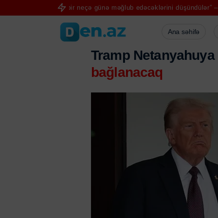
r
“Bizi bir neçə günə məğlub edəcəklərini düşündülər” – Pezəşkian
Ana səhifə
Tramp Netanyahuya 
bağlanacaq