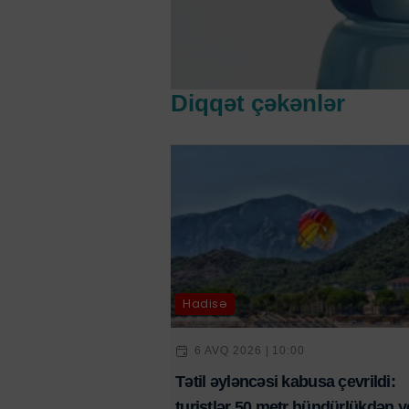
Diqqət çəkənlər
Hadisə
6 AVQ 2026 | 10:00
Tətil əyləncəsi kabusa çevrildi:
turistlər 50 metr hündürlükdən y