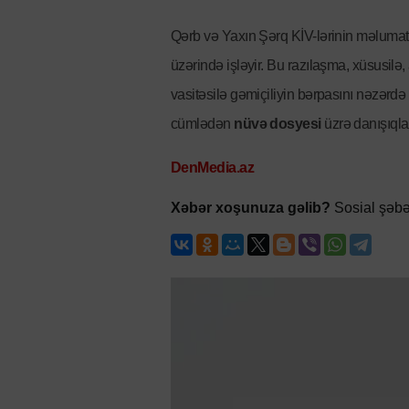
Qərb və Yaxın Şərq KİV-lərinin məlumat
üzərində işləyir. Bu razılaşma, xüsusilə
vasitəsilə gəmiçiliyin bərpasını nəzərdə
cümlədən
nüvə dosyesi
üzrə danışıqla
DenMedia.az
Xəbər xoşunuza gəlib?
Sosial şəbə