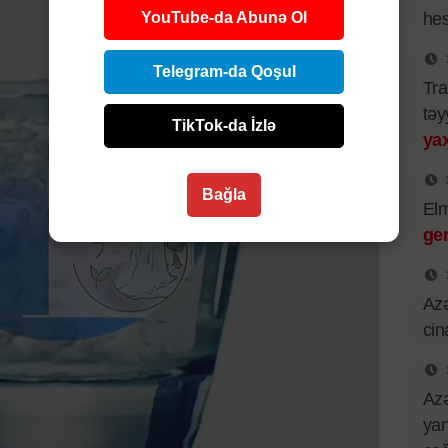
YouTube-da Abunə Ol
hes
Telegram-da Qoşul
Tra
təy
TikTok-da İzlə
yax
Bağla
El
ger
Azə
cin
Azə
yan