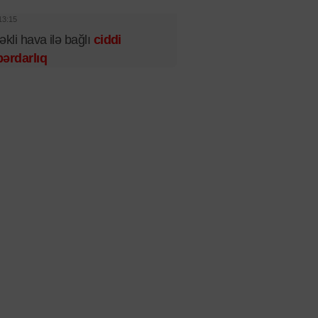
13:15
əkli hava ilə bağlı
ciddi
ərdarlıq