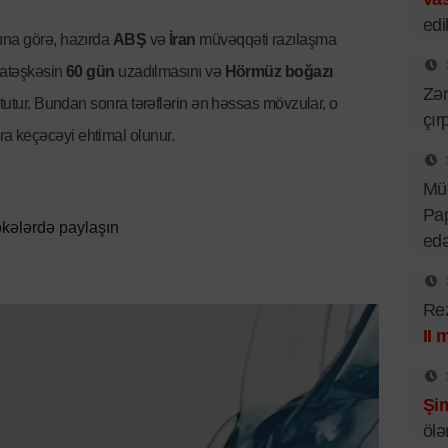
edil
ına görə, hazırda
ABŞ
və
İran
müvəqqəti razılaşma
, atəşkəsin
60 gün
uzadılmasını və
Hörmüz boğazı
Zər
 tutur. Bundan sonra tərəflərin ən həssas mövzular, o
çır
ra keçəcəyi ehtimal olunur.
Mü
Pa
kələrdə paylaşın
ed
Rez
II 
Şim
ölə