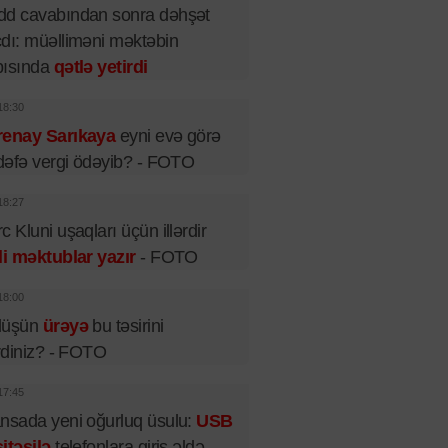
dd cavabından sonra dəhşət
dı: müəlliməni məktəbin
pısında
qətlə yetirdi
18:30
renay Sarıkaya
eyni evə görə
 dəfə vergi ödəyib? - FOTO
18:27
c Kluni uşaqları üçün illərdir
li məktublar yazır
- FOTO
18:00
lüşün
ürəyə
bu təsirini
irdiniz? - FOTO
17:45
nsada yeni oğurluq üsulu:
USB
itəsilə
telefonlara giriş əldə