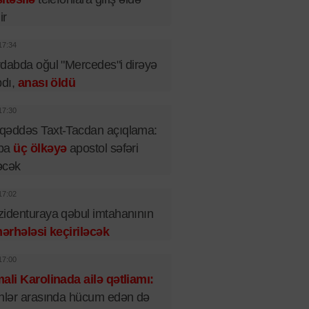
ir
17:34
dabda oğul "Mercedes"i dirəyə
pdı,
anası öldü
17:30
qəddəs Taxt-Tacdan açıqlama:
pa
üç ölkəyə
apostol səfəri
əcək
17:02
identuraya qəbul imtahanının
mərhələsi keçiriləcək
17:00
ali Karolinada ailə qətliamı:
nlər arasında hücum edən də