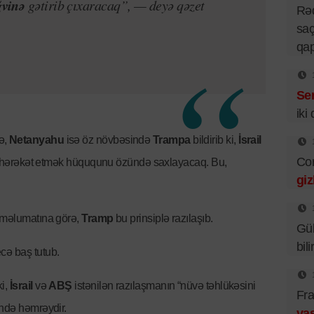
ğvinə
gətirib çıxaracaq”, — deyə qəzet
Rə
saç
qa
Se
iki
ə,
Netanyahu
isə öz növbəsində
Trampa
bildirib ki,
İsrail
Cor
də” hərəkət etmək hüququnu özündə saxlayacaq. Bu,
giz
n məlumatına görə,
Tramp
bu prinsiplə razılaşıb.
Gü
bil
cə baş tutub.
ki,
İsrail
və
ABŞ
istənilən razılaşmanın “nüvə təhlükəsini
Fra
ində həmrəydir.
vas