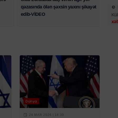
qəzasında ölən şəxsin yaxını şikayət
edib-VİDEO
Kül
xəb
Dünya
24 MAR 2026 | 18:30