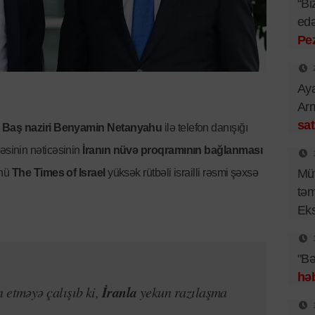
“Bi
edə
Pe
Aya
Arm
sat
in Baş naziri Benyamin Netanyahu
ilə telefon danışığı
sinin nəticəsinin
İranın nüvə proqramının bağlanması
ünü
The Times of Israel
yüksək rütbəli israilli rəsmi şəxsə
Müv
təm
Eks
"Bə
həb
İranla
 etməyə çalışıb ki,
yekun razılaşma