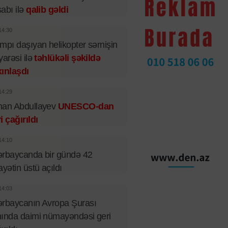
abı ilə
qalib gəldi
14:30
mpı daşıyan helikopter sərnişin
yarəsi ilə
təhlükəli şəkildə
ınlaşdı
14:29
man Abdullayev
UNESCO-dan
i çağırıldı
14:10
rbaycanda bir gündə 42
ayətin üstü açıldı
14:03
rbaycanın Avropa Şurası
ında daimi nümayəndəsi geri