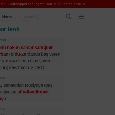
əti razılaşma İran–ABŞ təmaslarını canlandıra bilər - Ekspert
"Bən
İdman
İqtisadiyyat
Şou-biznes
Müsahibə
Mədə
ər lenti
21:01
bim həkim səhlənkarlığının
banı oldu-
Zərdabda baş verən
r yol qəzasında ölən şəxsin
ını şikayət edib-VİDEO
21:00
 senatorları Rusiyaya qarşı
ksiyaları
sürətləndirmək
əyir
20:30