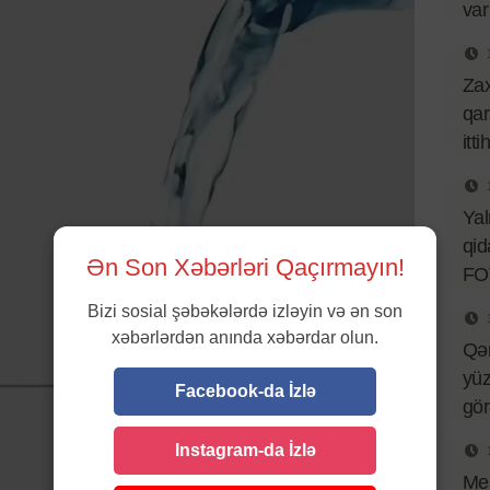
var
Za
qar
itt
Ya
qid
Ən Son Xəbərləri Qaçırmayın!
FO
Bizi sosial şəbəkələrdə izləyin və ən son
xəbərlərdən anında xəbərdar olun.
Qə
yüz
Facebook-da İzlə
gö
Instagram-da İzlə
Mes