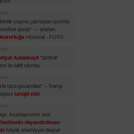
ırıldı
14:00
tkinlik yaşına çatmayan qızımla
nasibət qurub” — atadan
okurorluğa
müraciət - FOTO
13:52
tiyar Aslanbəyli
“Şöhrət”
eni ilə təltif olundu
13:30
lərlə bizə güvəndilər” – Tramp
ropanı
tənqid etdi
13:20
iqa: Azərbaycanın səsi
haribənin dayandırılması
ün
böyük əhəmiyyət daşıyır