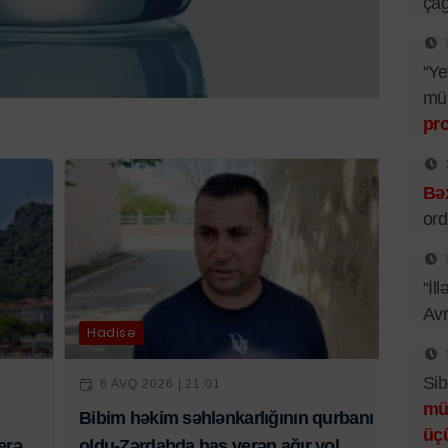
çağ
“Ye
mü
pr
Bəx
ord
“İl
Av
Hadisə
Sib
6 AVQ 2026 | 21:01
mü
Bibim həkim səhlənkarlığının qurbanı
üç
erə
oldu-Zərdabda baş verən ağır yol