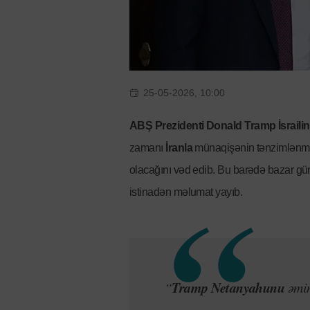
25-05-2026, 10:00
ABŞ Prezidenti Donald Tramp
İsrail
zamanı
İranla
münaqişənin tənzimlənmə
olacağını vəd edib. Bu barədə bazar g
istinadən məlumat yayıb.
Tramp
Netanyahunu
“
əmin