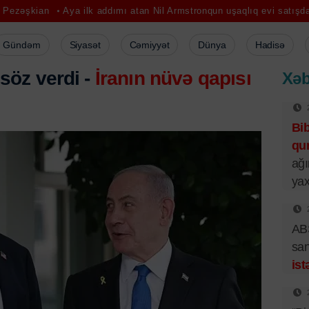
Aya ilk addımı atan Nil Armstronqun uşaqlıq evi satışdadır
Müvəqq
Gündəm
Siyasət
Cəmiyyət
Dünya
Hadisə
söz verdi -
İranın nüvə qapısı
Xəb
Bi
qur
ağı
yax
ABŞ
san
ist