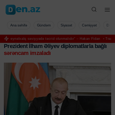
Ana səhifə
Gündəm
Siyasət
Cəmiyyət
Düny
lxalq səviyyədə təcrid olunmalıdır” – Hakan Fidan
Tramp İlham Əliye
Prezident İlham Əliyev diplomatlarla bağlı
sərəncam imzaladı