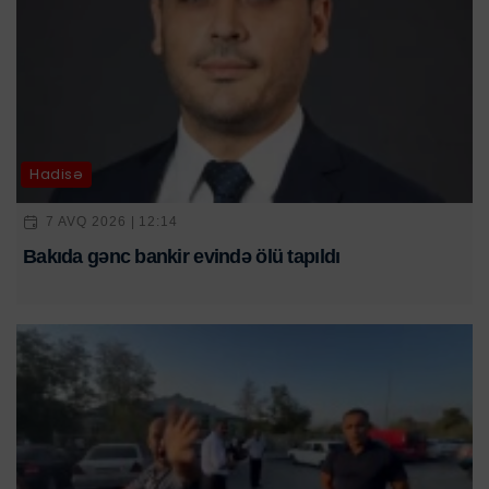
Hadisə
7 AVQ 2026 | 12:14
Bakıda gənc bankir evində ölü tapıldı