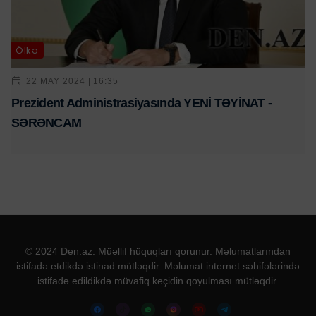
Ölkə
22 MAY 2024 | 16:35
Prezident Administrasiyasında YENİ TƏYİNAT -
SƏRƏNCAM
© 2024 Den.az. Müəllif hüquqları qorunur. Məlumatlarından
istifadə etdikdə istinad mütləqdir. Məlumat internet səhifələrində
istifadə edildikdə müvafiq keçidin qoyulması mütləqdir.