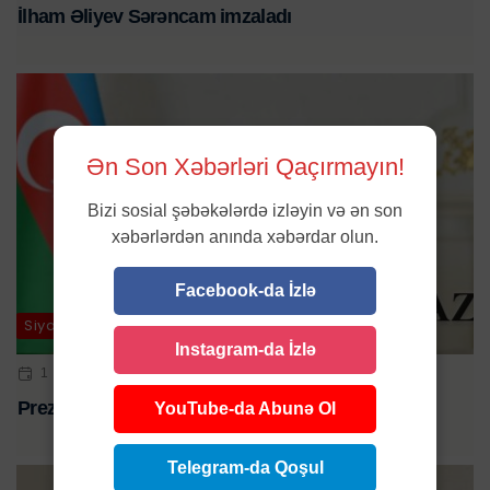
İlham Əliyev Sərəncam imzaladı
Ən Son Xəbərləri Qaçırmayın!
Bizi sosial şəbəkələrdə izləyin və ən son
xəbərlərdən anında xəbərdar olun.
Facebook-da İzlə
Siyasət
Instagram-da İzlə
1 OKT 2024 | 14:53
Prezident onu Rusiyaya səfir təyin etdi
YouTube-da Abunə Ol
Telegram-da Qoşul