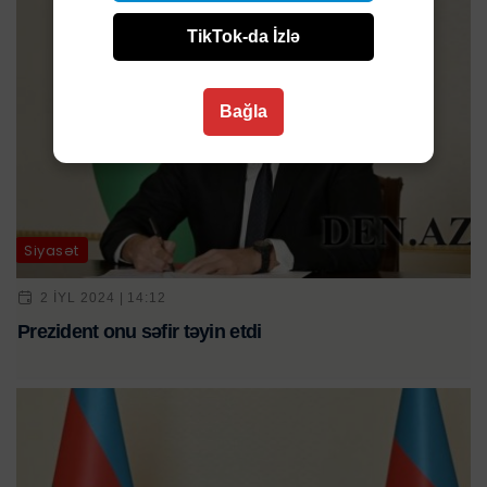
TikTok-da İzlə
Bağla
Siyasət
2 IYL 2024 | 14:12
Prezident onu səfir təyin etdi