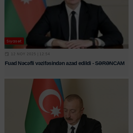
Siyasət
12 NOY 2025 | 12:54
Fuad Nəcəfli vəzifəsindən azad edildi - SƏRƏNCAM