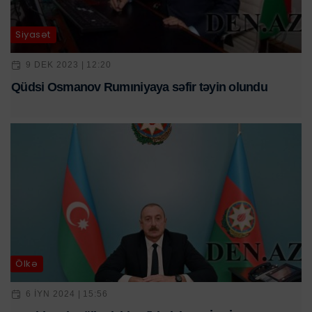
Siyasət
9 DEK 2023 | 12:20
Qüdsi Osmanov Rumıniyaya səfir təyin olundu
Ölkə
6 IYN 2024 | 15:56