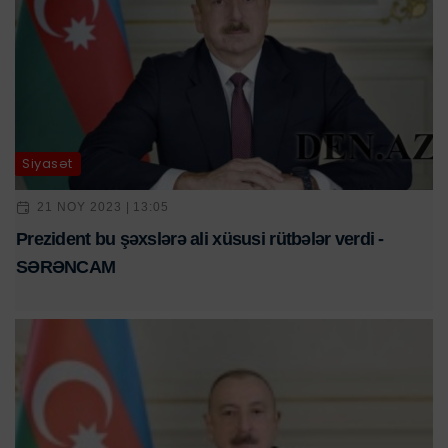
Siyasət
21 NOY 2023 | 13:05
Prezident bu şəxslərə ali xüsusi rütbələr verdi -
SƏRƏNCAM