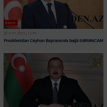
Rəsmi
8 IYL 2023 | 13:09
Prezidentdən Ceyhun Bayramovla bağlı SƏRƏNCAM