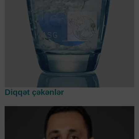
Diqqət çəkənlər