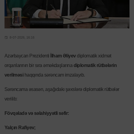
8-07-2026, 16:16
Azərbaycan Prezidenti
İlham Əliyev
diplomatik xidmət
orqanlarının bir sıra əməkdaşlarına
diplomatik rütbələrin
verilməsi
haqqında sərəncam imzalayıb.
Sərəncama əsasən, aşağıdakı şəxslərə diplomatik rütbələr
verilib:
Fövqəladə və səlahiyyətli səfir:
Yalçın Rafiyev;