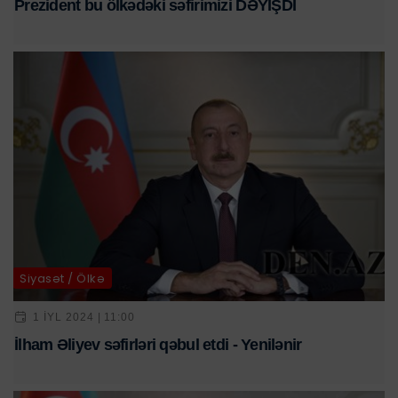
Prezident bu ölkədəki səfirimizi DƏYİŞDİ
Siyasət / Ölkə
1 IYL 2024 | 11:00
İlham Əliyev səfirləri qəbul etdi - Yenilənir