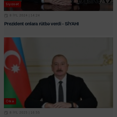
Siyasət
8 IYL 2024 | 14:24
Prezident onlara rütbə verdi - SİYAHI
Ölkə
8 IYL 2025 | 16:55