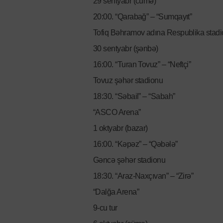
29 sentyabr (cümə)
20:00. “Qarabağ” – “Sumqayıt”
Tofiq Bəhramov adına Respublika stad
30 sentyabr (şənbə)
16:00. “Turan Tovuz” – “Neftçi”
Tovuz şəhər stadionu
18:30. “Səbail” – “Sabah”
“ASCO Arena”
1 oktyabr (bazar)
16:00. “Kəpəz” – “Qəbələ”
Gəncə şəhər stadionu
18:30. “Araz-Naxçıvan” – “Zirə”
“Dalğa Arena”
9-cu tur