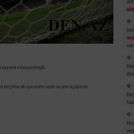
əri
ald
İsr
vu
var
Bağ
 təqvimi müəyyənləşib.
ölü
da keçiriləcək oyunların vaxtı və yeri açıqlanıb.
Bey
hə
Ru
vas