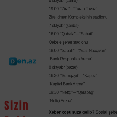
6 oktyabr (cümə)
19:00. “Zirə” – “Turan Tovuz”
Zirə İdman Kompleksinin stadionu
7 oktyabr (şənbə)
16:00. “Qəbələ” – “Səbail”
Qəbələ şəhər stadionu
18:00. “Sabah” – “Araz-Naxçıvan”
“Bank Respublika Arena”
8 oktyabr (bazar)
16:30. “Sumqayıt” – “Kəpəz”
“Kapital Bank Arena”
19:30. “Neftçi” – “Qarabağ”
“Neftçi Arena”
Xəbər xoşunuza gəlib?
Sosial şəbə