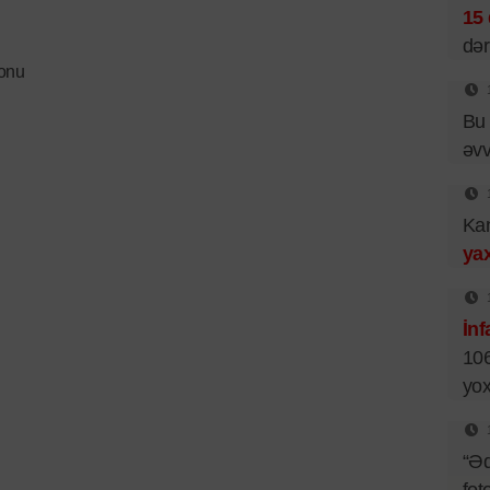
15 
dər
ionu
Bu 
əv
Ka
yax
İnf
106
yox
“Əd