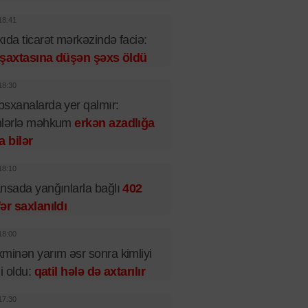
18:41
ıda ticarət mərkəzində faciə:
t şaxtasına düşən şəxs öldü
18:30
sxanalarda yer qalmır:
nlərlə məhkum
erkən azadlığa
a bilər
18:10
nsada yanğınlarla bağlı
402
ər saxlanıldı
18:00
minən yarım əsr sonra kimliyi
li oldu:
qatil hələ də axtarılır
17:30