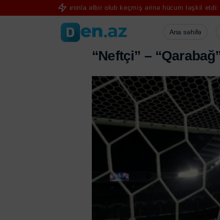
Narkobaronla əlbir olub keçmiş ərinə hücum təşkil etdi: 9 il həbs aldı
Ana səhifə
“
N
e
f
t
ç
i
”
–
“
Q
a
r
a
b
a
ğ