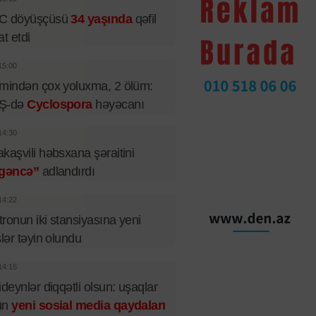
C döyüşçüsü
34 yaşında
qəfil
at etdi
15:00
mindən çox yoluxma, 2 ölüm:
Ş-də
Cyclospora
həyəcanı
14:30
kaşvili həbsxana şəraitini
şgəncə”
adlandırdı
14:22
ronun iki stansiyasına yeni
slər təyin olundu
14:15
ideynlər diqqətli olsun: uşaqlar
ün
yeni sosial media qaydaları