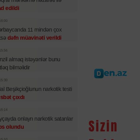
oqraf məhkəmə nəzarəti ilə
d edildi
16:00
ərbaycanda 11 mindən çox
xsə
dəfn müavinəti verildi
15:56
zil almaq istəyənlər bunu
ləq bilməlidir
15:30
al Beşikçioğlunun narkotik testi
sbət çıxdı
15:14
çayda onlayn narkotik satanlar
bs olundu
15:10