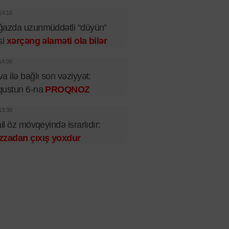
14:10
ğazda uzunmüddətli “düyün”
si
xərçəng əlaməti ola bilər
14:00
a ilə bağlı son vəziyyət:
qustun 6-na
PROQNOZ
13:30
ail öz mövqeyində israrlıdır:
zzadan çıxış yoxdur