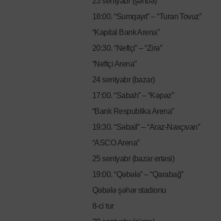
23 sentyabr (şənbə)
18:00. “Sumqayıt” – “Turan Tovuz”
“Kapital Bank Arena”
20:30. “Neftçi” – “Zirə”
“Neftçi Arena”
24 sentyabr (bazar)
17:00. “Sabah” – “Kəpəz”
“Bank Respublika Arena”
19:30. “Səbail” – “Araz-Naxçıvan”
“ASCO Arena”
25 sentyabr (bazar ertəsi)
19:00. “Qəbələ” – “Qarabağ”
Qəbələ şəhər stadionu
8-ci tur