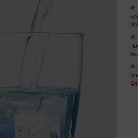
Bo
his
Hav
Av
İsr
Qə