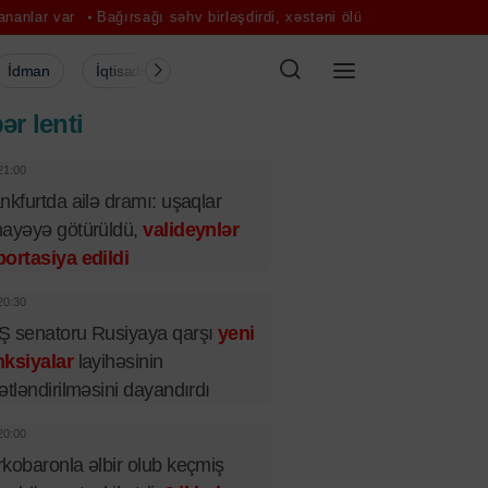
Bağırsağı səhv birləşdirdi, xəstəni ölüm təhlükəsi ilə üz-üzə qoydu
İdman
İqtisadiyyat
Şou-biznes
Müsahibə
Mədə
ər lenti
21:00
nkfurtda ailə dramı: uşaqlar
ayəyə götürüldü,
valideynlər
ortasiya edildi
20:30
 senatoru Rusiyaya qarşı
yeni
nksiyalar
layihəsinin
ətləndirilməsini dayandırdı
20:00
kobaronla əlbir olub keçmiş