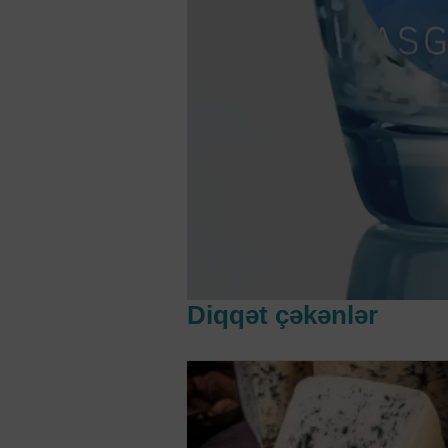
Diqqət çəkənlər