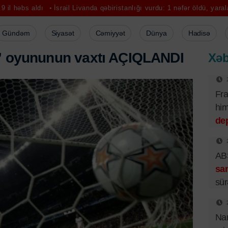
İsrail Livanda qəbiristanlığı vurdu: 1 nəfər öldü, yaralananlar var
Gündəm
Siyasət
Cəmiyyət
Dünya
Hadisə
”
o
y
u
n
u
n
u
n
v
a
x
t
ı
A
Ç
I
Q
L
A
N
D
I
Xəb
Fra
him
dep
ABŞ
sa
sür
Nar