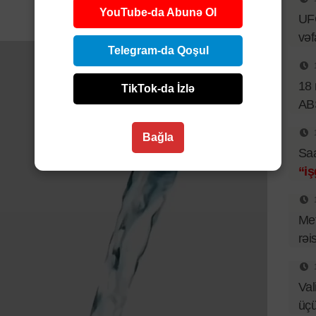
YouTube-da Abunə Ol
UF
vəf
Telegram-da Qoşul
18 
TikTok-da İzlə
AB
Bağla
Saa
“i
Met
rəi
Val
üç