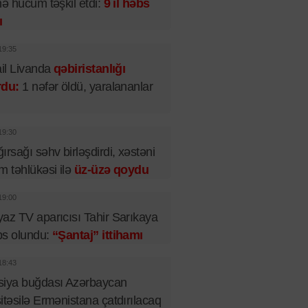
nə hücum təşkil etdi:
9 il həbs
ı
19:35
ail Livanda
qəbiristanlığı
rdu:
1 nəfər öldü, yaralananlar
19:30
ırsağı səhv birləşdirdi, xəstəni
m təhlükəsi ilə
üz-üzə qoydu
19:00
az TV aparıcısı Tahir Sarıkaya
bs olundu:
“Şantaj” ittihamı
18:43
siya buğdası Azərbaycan
itəsilə Ermənistana çatdırılacaq