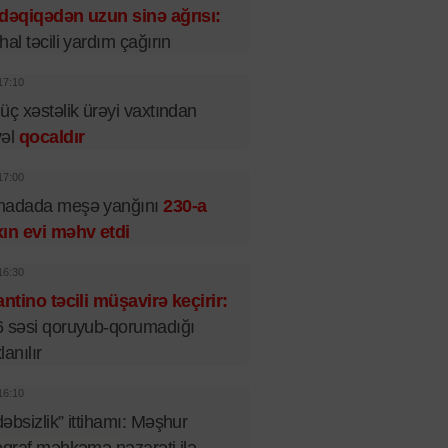
dəqiqədən uzun sinə ağrısı:
hal təcili yardım çağırın
17:10
üç xəstəlik ürəyi vaxtından
vəl
qocaldır
17:00
nadada meşə yanğını
230-a
ın evi məhv etdi
16:30
antino təcili müşavirə keçirir:
 səsi qoruyub-qorumadığı
lanılır
16:10
əbsizlik” ittihamı: Məşhur