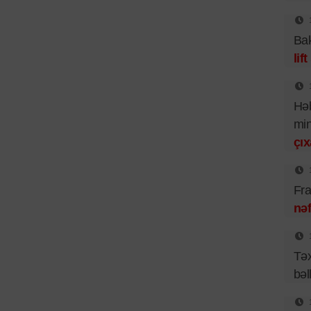
Bak
lif
Həb
mi
çıx
Fra
nəf
Təx
bəl