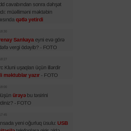
dd cavabından sonra dəhşət
dı: müəlliməni məktəbin
pısında
qətlə yetirdi
18:30
renay Sarıkaya
eyni evə görə
 dəfə vergi ödəyib? - FOTO
18:27
c Kluni uşaqları üçün illərdir
li məktublar yazır
- FOTO
18:00
lüşün
ürəyə
bu təsirini
irdiniz? - FOTO
17:45
nsada yeni oğurluq üsulu:
USB
itəsilə
telefonlara giriş əldə