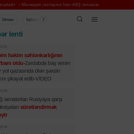
əqqəti razılaşma İran–ABŞ təmaslarını canlandıra bilər - Ekspert
"
İdman
İqtisadiyyat
Şou-biznes
Müsahibə
Mədə
ər lenti
21:01
bim həkim səhlənkarlığının
banı oldu-
Zərdabda baş verən
r yol qəzasında ölən şəxsin
ını şikayət edib-VİDEO
21:00
 senatorları Rusiyaya qarşı
ksiyaları
sürətləndirmək
əyir
20:30