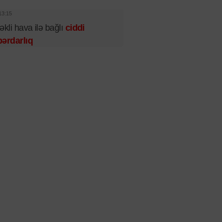
13:15
əkli hava ilə bağlı
ciddi
ərdarlıq