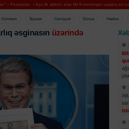
an
Aya ilk addımı atan Nil Armstronqun uşaqlıq evi satışdadır
Müv
Gündəm
Siyasət
Cəmiyyət
Dünya
Hadisə
rlıq əsginasın
üzərində
Xəb
Bi
qur
ağı
yax
ABŞ
san
ist