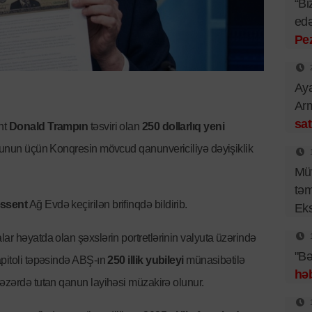
“Bi
edə
Pe
Aya
Arm
sat
nt
Donald Trampın
təsviri olan
250 dollarlıq yeni
 bunun üçün Konqresin mövcud qanunvericiliyə dəyişiklik
Müv
təm
essent
Ağ Evdə keçirilən brifinqdə bildirib.
Eks
lar həyatda olan şəxslərin portretlərinin valyuta üzərində
"Bə
apitoli təpəsində ABŞ-ın
250 illik yubileyi
münasibətilə
həb
nəzərdə tutan qanun layihəsi müzakirə olunur.