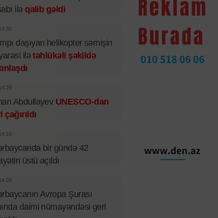
abı ilə
qalib gəldi
14:30
mpı daşıyan helikopter sərnişin
yarəsi ilə
təhlükəli şəkildə
ınlaşdı
14:29
man Abdullayev
UNESCO-dan
i çağırıldı
14:10
rbaycanda bir gündə 42
ayətin üstü açıldı
14:03
rbaycanın Avropa Şurası
ında daimi nümayəndəsi geri