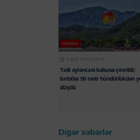
Hadisə
6 AVQ 2026 | 10:00
Tətil əyləncəsi kabusa çevrildi:
turistlər 50 metr hündürlükdən y
düşdü
Digər xəbərlər