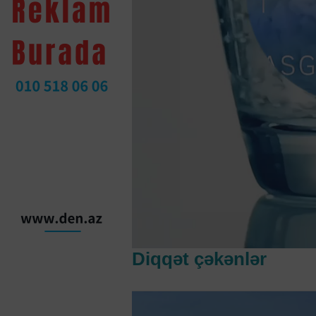
Diqqət çəkənlər