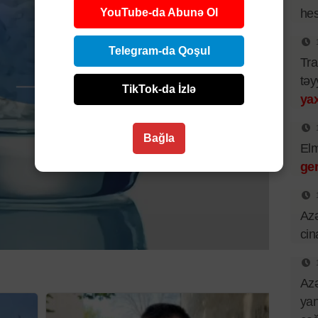
YouTube-da Abunə Ol
hes
Telegram-da Qoşul
Tra
təy
TikTok-da İzlə
yax
Bağla
El
ger
Azə
cin
Azə
yan