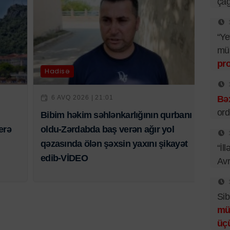
çağ
“Ye
mü
pr
Hadisə
Bəx
6 AVQ 2026 | 21:01
ord
Bibim həkim səhlənkarlığının qurbanı
erə
oldu-Zərdabda baş verən ağır yol
qəzasında ölən şəxsin yaxını şikayət
“İl
edib-VİDEO
Av
Sib
mü
üç