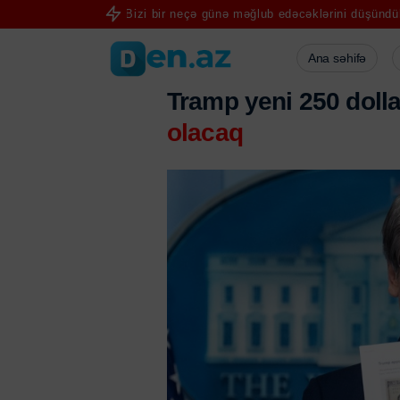
əyir
“Bizi bir neçə günə məğlub edəcəklərini düşündülər” – Pezəşki
Ana səhifə
Tramp yeni 250 dolla
olacaq