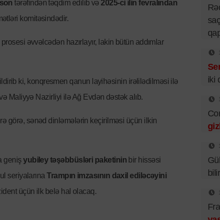
lson
tərəfindən təqdim edilib və
2025-ci ilin fevralından
Rə
tləri komitəsindədir.
saç
qa
i prosesi əvvəlcədən hazırlayır, lakin bütün addımlar
Se
iki
ildirib ki, konqresmen qanun layihəsinin irəlilədilməsi ilə
 və Maliyyə Nazirliyi ilə Ağ Evdən dəstək alıb.
Cor
ə görə, sənəd dinləmələrin keçirilməsi üçün ilkin
giz
Gü
a geniş
yubiley təşəbbüsləri paketinin
bir hissəsi
bil
ul seriyalarına
Trampın imzasının daxil ediləcəyini
ident üçün ilk belə hal olacaq.
Fra
vas