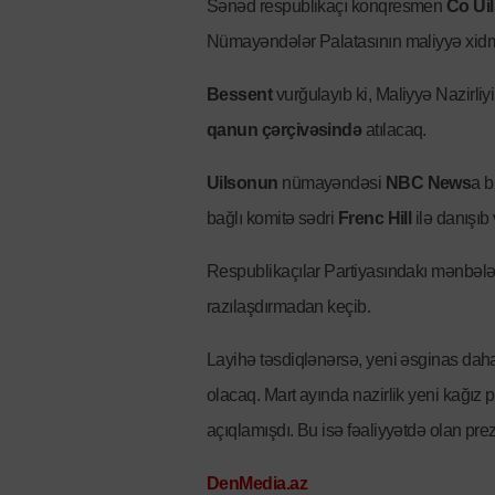
Sənəd respublikaçı konqresmen
Co Ui
Nümayəndələr Palatasının maliyyə xidmə
Bessent
vurğulayıb ki, Maliyyə Nazirliy
qanun çərçivəsində
atılacaq.
Uilsonun
nümayəndəsi
NBC News
a b
bağlı komitə sədri
Frenc Hill
ilə danışıb
Respublikaçılar Partiyasındakı mənbələr
razılaşdırmadan keçib.
Layihə təsdiqlənərsə, yeni əsginas dah
olacaq. Mart ayında nazirlik yeni kağız p
açıqlamışdı. Bu isə fəaliyyətdə olan prez
DenMedia.az