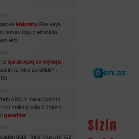
16:30
xarova
Makronu
Rusiyaya
şı terroru təşviq etməkdə
iham etdi
16:00
lnız
qarabaşaq və toyuqla
alanmaq niyə zərərlidir? -
TO
15:30
rbdə ABŞ-ni Yaxın Şərqdə
lərlə mülki şəxsin ölümünə
rə
qınadılar
15:00
sidən dubl: “İnter Mayami” 4:2