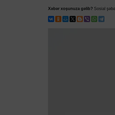
Xəbər xoşunuza gəlib?
Sosial şəbə