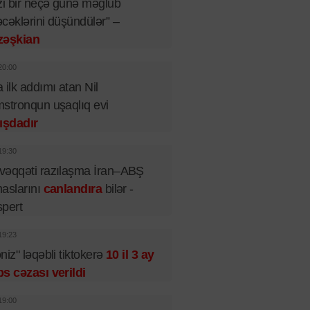
zi bir neçə günə məğlub
cəklərini düşündülər” –
zəşkian
20:00
 ilk addımı atan Nil
stronqun uşaqlıq evi
ışdadır
19:30
əqqəti razılaşma İran–ABŞ
aslarını
canlandıra
bilər -
pert
19:23
niz" ləqəbli tiktokerə
10 il 3 ay
s cəzası verildi
19:00