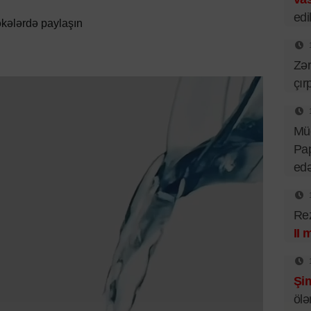
edil
kələrdə paylaşın
Zər
çır
Mü
Pa
ed
Rez
II 
Şim
ölə