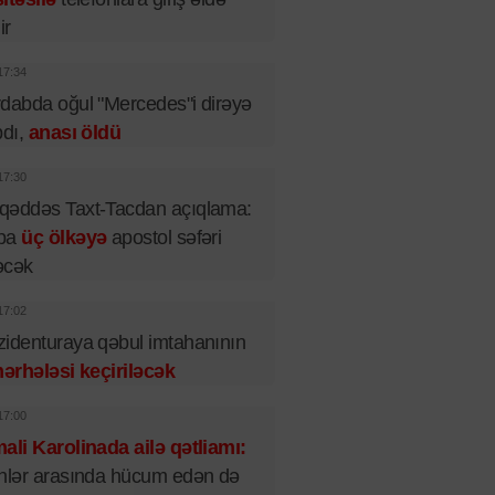
ir
17:34
dabda oğul "Mercedes"i dirəyə
pdı,
anası öldü
17:30
qəddəs Taxt-Tacdan açıqlama:
pa
üç ölkəyə
apostol səfəri
əcək
17:02
identuraya qəbul imtahanının
mərhələsi keçiriləcək
17:00
ali Karolinada ailə qətliamı:
nlər arasında hücum edən də