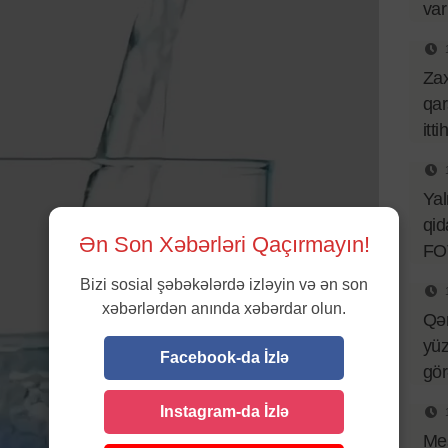
var
Za
qar
itt
Ya
qid
Ən Son Xəbərləri Qaçırmayın!
FO
Bizi sosial şəbəkələrdə izləyin və ən son
xəbərlərdən anında xəbərdar olun.
Qə
yüz
Facebook-da İzlə
gö
Instagram-da İzlə
Mes