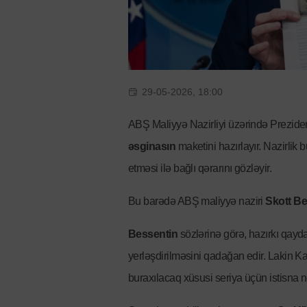
29-05-2026, 18:00
ABŞ Maliyyə Nazirliyi üzərində Prezide
əsginasın
maketini hazırlayır. Nazirlik
etməsi ilə bağlı qərarını gözləyir.
Bu barədə ABŞ maliyyə naziri
Skott B
Bessentin
sözlərinə görə, hazırkı qayda
yerləşdirilməsini qadağan edir. Lakin K
buraxılacaq xüsusi seriya üçün istisna 