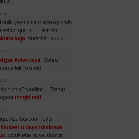
ırıldı
14:00
tkinlik yaşına çatmayan qızımla
nasibət qurub” — atadan
okurorluğa
müraciət - FOTO
13:52
tiyar Aslanbəyli
“Şöhrət”
eni ilə təltif olundu
13:30
lərlə bizə güvəndilər” – Tramp
ropanı
tənqid etdi
13:20
iqa: Azərbaycanın səsi
haribənin dayandırılması
ün
böyük əhəmiyyət daşıyır