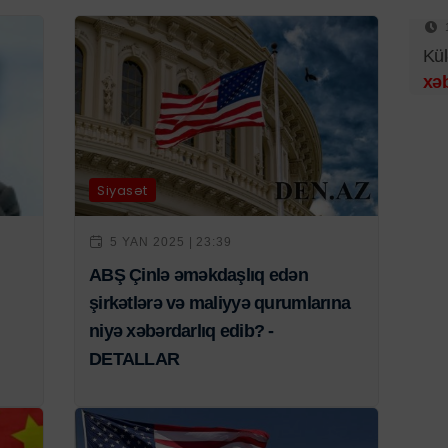
Kül
xəb
Siyasət
5 YAN 2025 | 23:39
ABŞ Çinlə əməkdaşlıq edən
şirkətlərə və maliyyə qurumlarına
niyə xəbərdarlıq edib? -
DETALLAR