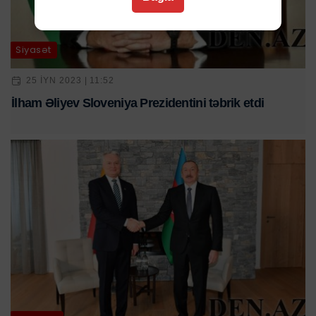
Siyasət
25 IYN 2023 | 11:52
İlham Əliyev Sloveniya Prezidentini təbrik etdi