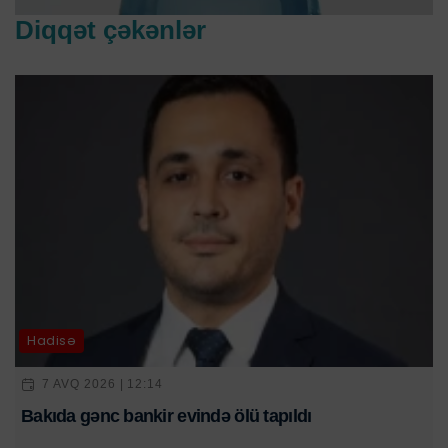
Diqqət çəkənlər
Hadisə
7 AVQ 2026 | 12:14
Bakıda gənc bankir evində ölü tapıldı