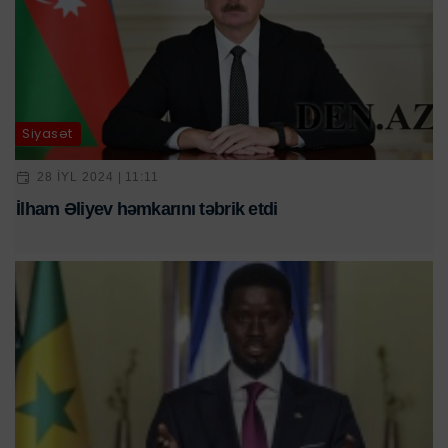
Siyasət
28 IYL 2024 | 11:11
İlham Əliyev həmkarını təbrik etdi