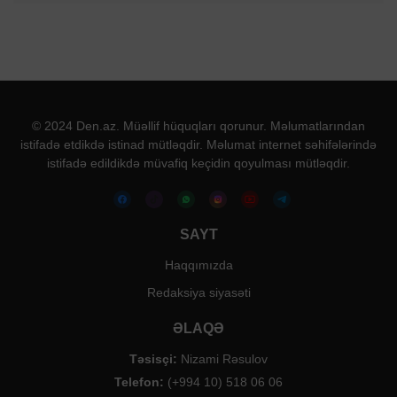
© 2024 Den.az. Müəllif hüquqları qorunur. Məlumatlarından
istifadə etdikdə istinad mütləqdir. Məlumat internet səhifələrində
istifadə edildikdə müvafiq keçidin qoyulması mütləqdir.
SAYT
Haqqımızda
Redaksiya siyasəti
ƏLAQƏ
Təsisçi:
Nizami Rəsulov
Telefon:
(+994 10) 518 06 06