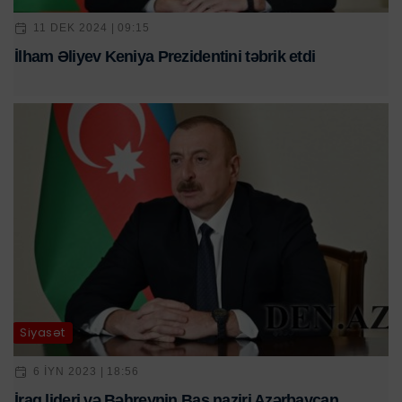
11 DEK 2024 | 09:15
İlham Əliyev Keniya Prezidentini təbrik etdi
Siyasət
6 IYN 2023 | 18:56
İraq lideri və Bəhreynin Baş naziri Azərbaycan