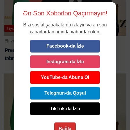
Ən Son Xəbərləri Qaçırmayın!
Bizi sosial şəbəkələrdə izləyin və ən son
Siyasət
xəbərlərdən anında xəbərdar olun.
28 IYL 2023 | 13:46
Facebook-da İzlə
Prezident İlham Əliyev Perunun dövlət başçısını
təbrik edib
Instagram-da İzlə
YouTube-da Abunə Ol
Telegram-da Qoşul
TikTok-da İzlə
Bağla