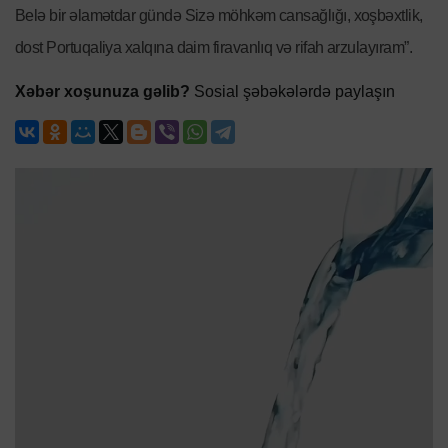
Belə bir əlamətdar gündə Sizə möhkəm cansağlığı, xoşbəxtlik,
dost Portuqaliya xalqına daim firavanlıq və rifah arzulayıram”.
Xəbər xoşunuza gəlib?
Sosial şəbəkələrdə paylaşın