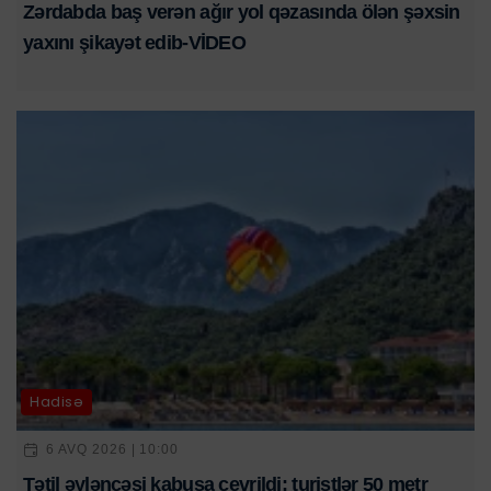
Zərdabda baş verən ağır yol qəzasında ölən şəxsin
yaxını şikayət edib-VİDEO
Hadisə
6 AVQ 2026 | 10:00
Tətil əyləncəsi kabusa çevrildi: turistlər 50 metr