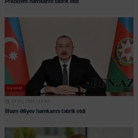
Prezident həmkarını təbrik etdi
Siyasət
13 IYL 2024 | 12:02
İlham Əliyev həmkarını təbrik etdi