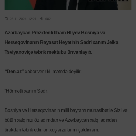
25-11-2024, 12:21
602
Azərbaycan Prezidenti İlham Əliyev Bosniya və
Herseqovinanın Rəyasət Heyətinin Sədri xanım Jelka
Tsviyanoviçə təbrik məktubu ünvanlayıb.
“Den.az”
xəbər verir ki, mətndə deyilir:
“Hörmətli xanım Sədr,
Bosniya və Herseqovinanın milli bayramı münasibətilə Sizi və
bütün xalqınızı öz adımdan və Azərbaycan xalqı adından
ürəkdən təbrik edir, ən xoş arzularımı çatdırıram.