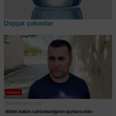
Diqqət çəkənlər
Hadisə
6 AVQ 2026 | 21:01
Bibim həkim səhlənkarlığının qurbanı oldu-