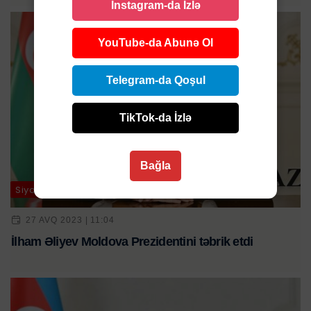
Instagram-da İzlə
YouTube-da Abunə Ol
Telegram-da Qoşul
TikTok-da İzlə
Bağla
Siyasət
27 AVQ 2023 | 11:04
İlham Əliyev Moldova Prezidentini təbrik etdi