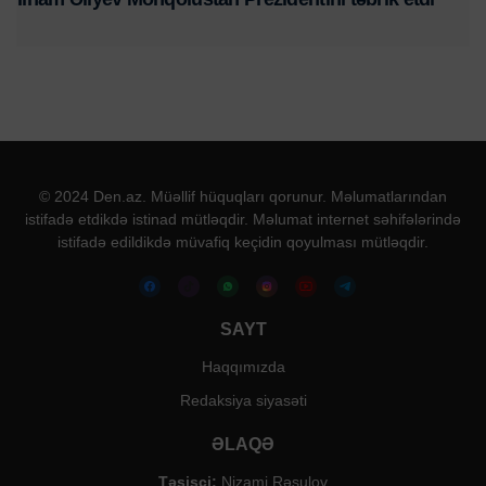
© 2024 Den.az. Müəllif hüquqları qorunur. Məlumatlarından
istifadə etdikdə istinad mütləqdir. Məlumat internet səhifələrində
istifadə edildikdə müvafiq keçidin qoyulması mütləqdir.
SAYT
Haqqımızda
Redaksiya siyasəti
ƏLAQƏ
Təsisçi:
Nizami Rəsulov