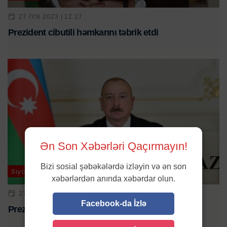
27 IYN 2023 | 12:27
Prezident cibutili həmkarını təbrik etdi
Ən Son Xəbərləri Qaçırmayın!
Bizi sosial şəbəkələrdə izləyin və ən son
Siyasət
xəbərlərdən anında xəbərdar olun.
27 AVQ 2024 | 11:03
Facebook-da İzlə
Prezident Maya Sandunu təbrik etdi