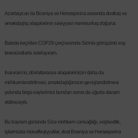
Azərbaycan ilə Bosniya və Herseqovina arasında dostluq və
əməkdaşlıq əlaqələrinin səviyyəsi məmnunluq doğurur.
Bakıda keçirilən COP29 çərçivəsində Sizinlə görüşümü xoş
təəssüratlarla xatırlayıram.
İnanıram ki, dövlətlərarası əlaqələrimizin daha da
möhkəmləndirilməsi, əməkdaşlığımızın genişləndirilməsi
yolunda birgə səylərimizi bundan sonra da uğurla davam
etdirəcəyik.
Bu bayram günündə Sizə möhkəm cansağlığı, xoşbəxtlik,
işlərinizdə müvəffəqiyyətlər, dost Bosniya və Herseqovina