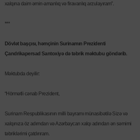
xalqına daim əmin-amanlıq və firavanlıq arzulayıram”.
***
Dövlət başçısı, həmçinin Surinamın Prezidenti
Çandrikapersad Santoxiyə də təbrik məktubu göndərib.
Məktubda deyilir:
“Hörmətli cənab Prezident,
Surinam Respublikasının milli bayramı münasibətilə Sizə və
xalqınıza öz adımdan və Azərbaycan xalqı adından ən səmimi
təbriklərimi çatdırıram.