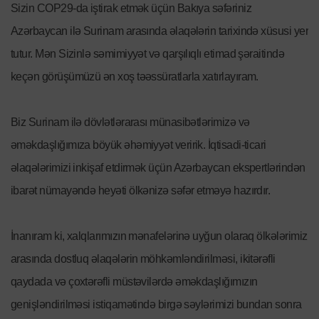
Sizin COP29-da iştirak etmək üçün Bakıya səfəriniz
Azərbaycan ilə Surinam arasında əlaqələrin tarixində xüsusi yer
tutur. Mən Sizinlə səmimiyyət və qarşılıqlı etimad şəraitində
keçən görüşümüzü ən xoş təəssüratlarla xatırlayıram.
Biz Surinam ilə dövlətlərarası münasibətlərimizə və
əməkdaşlığımıza böyük əhəmiyyət veririk. İqtisadi-ticari
əlaqələrimizi inkişaf etdirmək üçün Azərbaycan ekspertlərindən
ibarət nümayəndə heyəti ölkənizə səfər etməyə hazırdır.
İnanıram ki, xalqlarımızın mənafelərinə uyğun olaraq ölkələrimiz
arasında dostluq əlaqələrin möhkəmləndirilməsi, ikitərəfli
qaydada və çoxtərəfli müstəvilərdə əməkdaşlığımızın
genişləndirilməsi istiqamətində birgə səylərimizi bundan sonra