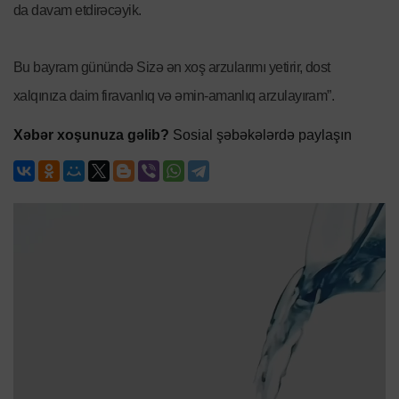
da davam etdirəcəyik.
Bu bayram günündə Sizə ən xoş arzularımı yetirir, dost
xalqınıza daim firavanlıq və əmin-amanlıq arzulayıram”.
Xəbər xoşunuza gəlib?
Sosial şəbəkələrdə paylaşın