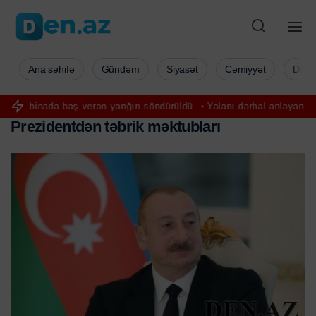
Ana səhifə
Gündəm
Siyasət
Cəmiyyət
Düny
 baş verən yanğın söndürüldü
Yalanı dərhal anlayan 3 bürc – Onla
P
r
e
z
i
d
e
n
t
d
ə
n
t
ə
b
r
i
k
m
ə
k
t
u
b
l
a
r
ı