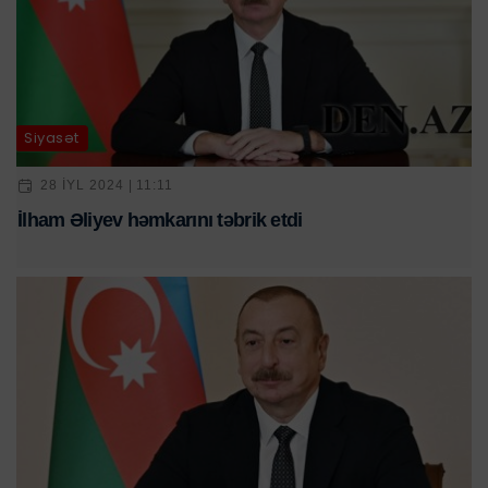
Siyasət
28 IYL 2024 | 11:11
İlham Əliyev həmkarını təbrik etdi